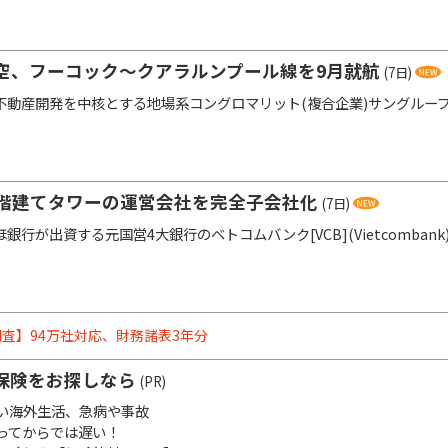
空、フーコック～クアラルンプール線を9月就航
(7日)
動産開発を中核とする地場系コングロマリット(複合企業)サングループ(Su
5階建てタワーの運営会社を完全子会社化
(7日)
行が出資する元国営4大銀行のベトコムバンク[VCB](Vietcombank
査】94万社対応、財務諸表3年分
保険をお探しなら
(PR)
い海外生活、急病や事故
ってからでは遅い！