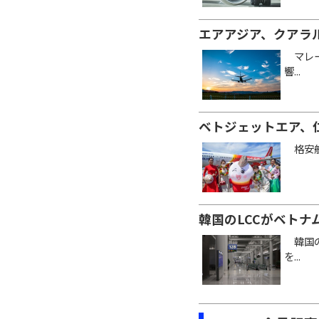
エアアジア、クアラ
マレーシ
響...
ベトジェットエア、
格安航空
韓国のLCCがベト
韓国の
を...