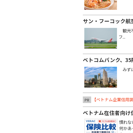
サン・フーコック航
観光不
フ...
ベトコムバンク、3
みずほ銀
【ベトナム企業信用調
PR
ベトナム在住者向け
慣れな
何かあ