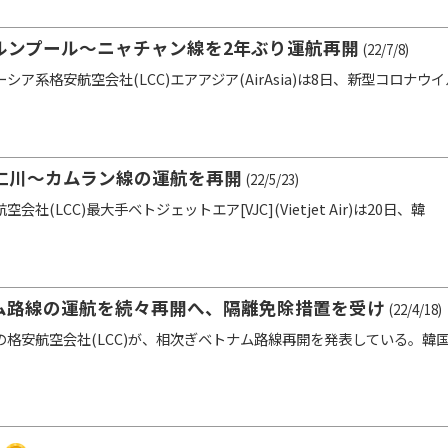
ルンプール～ニャチャン線を2年ぶり運航再開
(22/7/8)
ア系格安航空会社(LCC)エアアジア(AirAsia)は8日、新型コロナウイル
仁川～カムラン線の運航を再開
(22/5/23)
会社(LCC)最大手ベトジェットエア[VJC](Vietjet Air)は20日、韓
ナム路線の運航を続々再開へ、隔離免除措置を受け
(22/4/18)
格安航空会社(LCC)が、相次ぎベトナム路線再開を発表している。韓