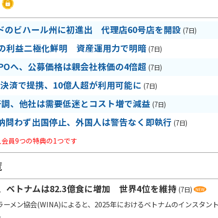
ドのビハール州に初進出 代理店60号店を開設
(7日)
期の利益二極化鮮明 資産運用力で明暗
(7日)
IPOへ、公募価格は親会社株価の4倍超
(7日)
R決済で提携、10億人超が利用可能に
(7日)
好調、他社は需要低迷とコスト増で減益
(7日)
納問わず出国停止、外国人は警告なく即執行
(7日)
法人会員9つの特典の1つです
覧
、ベトナムは82.3億食に増加 世界4位を維持
(7日)
ーメン協会(WINA)によると、2025年におけるベトナムのインスタント
.