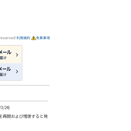
s Reserved
利用規約
免責事項
/3/24)
路線を再開および増便すると発