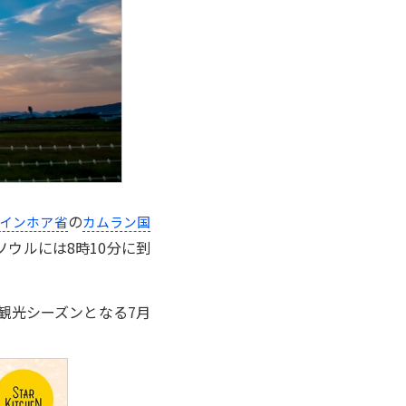
の
インホア省
カムラン国
ソウルには8時10分に到
観光シーズンとなる7月