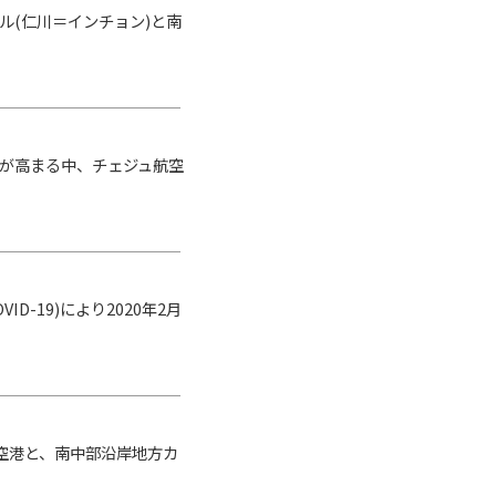
ソウル(仁川＝インチョン)と南
要が高まる中、チェジュ航空
-19)により2020年2月
国際空港と、南中部沿岸地方カ