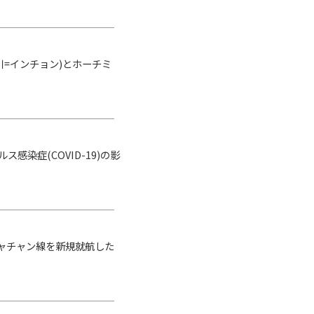
仁川=インチョン)とホーチミ
ス感染症(COVID-19)の影
)
～ニャチャン線を新規就航した