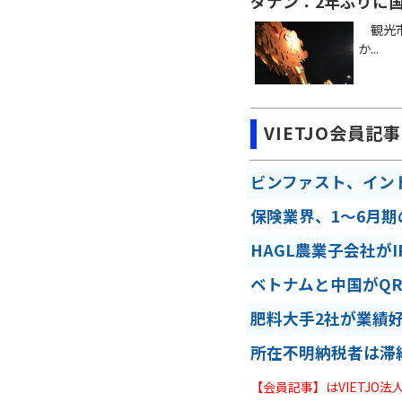
ダナン：2年ぶりに
観光市
か...
VIETJO会員記事
ビンファスト、イン
保険業界、1～6月
HAGL農業子会社が
ベトナムと中国がQ
肥料大手2社が業績
所在不明納税者は滞
【会員記事】はVIETJO