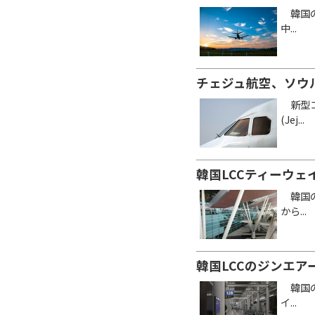
韓国の格
中...
チェジュ航空、ソウ
新型コ
(Jej...
韓国LCCティーウ
韓国のチ
から...
韓国LCCのジンエ
韓国の格
イ...