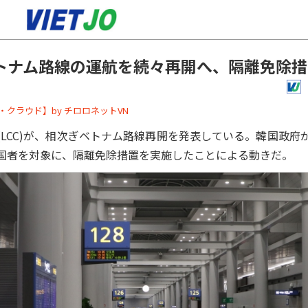
ベトナム路線の運航を続々再開へ、隔離免除
ーバー・クラウド】by チロロネットVN
LCC)が、相次ぎベトナム路線再開を発表している。韓国政府
国者を対象に、隔離免除措置を実施したことによる動きだ。