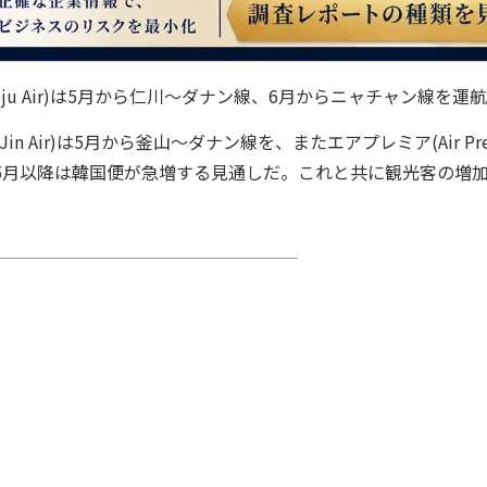
ju Air)は5月から仁川～ダナン線、6月からニャチャン線を運
n Air)は5月から釜山～ダナン線を、またエアプレミア(Air Pr
5月以降は韓国便が急増する見通しだ。これと共に観光客の増