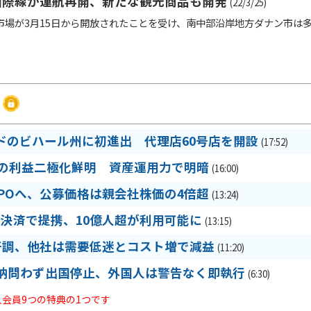
国際線が運航再開、新たな観光商品も開発
(22/3/25)
場が3月15日から開放されたことを受け、南中部沿岸地方ダナン市は
ドのビハール州に初進出 代理店60号店を開設
(17:52)
期の利益二極化鮮明 資産運用力で明暗
(16:00)
IPOへ、公募価格は親会社株価の4倍超
(13:24)
R決済で提携、10億人超が利用可能に
(13:15)
好調、他社は需要低迷とコスト増で減益
(11:20)
納問わず出国停止、外国人は警告なく即執行
(6:30)
法人会員9つの特典の1つです