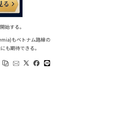
航開始する。
emia)もベトナム路線の
加にも期待できる。