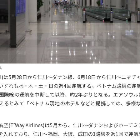
真
eoul)は5月28日から仁川～ダナン線、6月18日から仁川～ニャ
いずれも水・木・土・日の週4回運航する。ベトナム路線の運
19)で国際線の運航を中断して以降、約2年ぶりとなる。エアソウ
えるとみて「ベトナム現地のホテルなどと提携しての、多様
T’Way Airlines)は5月から、仁川～ダナンおよびホー
を入れており、仁川～福岡、大阪、成田の3路線を週1回で運航