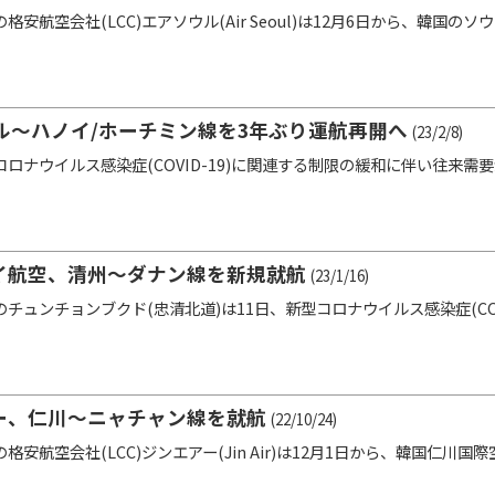
安航空会社(LCC)エアソウル(Air Seoul)は12月6日から、韓国の
ル〜ハノイ/ホーチミン線を3年ぶり運航再開へ
(23/2/8)
ロナウイルス感染症(COVID-19)に関連する制限の緩和に伴い往来需
ェイ航空、清州～ダナン線を新規就航
(23/1/16)
ュンチョンブクド(忠清北道)は11日、新型コロナウイルス感染症(COVID
アー、仁川～ニャチャン線を就航
(22/10/24)
安航空会社(LCC)ジンエアー(Jin Air)は12月1日から、韓国仁川