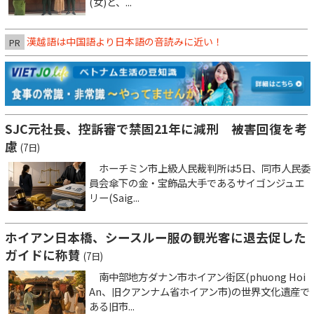
(女)と、...
漢越語は中国語より日本語の音読みに近い！
PR
SJC元社長、控訴審で禁固21年に減刑 被害回復を考
慮
(7日)
ホーチミン市上級人民裁判所は5日、同市人民委
員会傘下の金・宝飾品大手であるサイゴンジュエ
リー(Saig...
ホイアン日本橋、シースルー服の観光客に退去促した
ガイドに称賛
(7日)
南中部地方ダナン市ホイアン街区(phuong Hoi
An、旧クアンナム省ホイアン市)の世界文化遺産で
ある旧市...