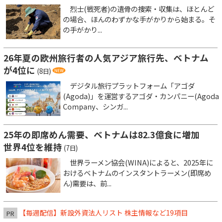
烈士(戦死者)の遺骨の捜索・収集は、ほとんど
の場合、ほんのわずかな手がかりから始まる。そ
の手がかり...
26年夏の欧州旅行者の人気アジア旅行先、ベトナム
が4位に
(8日)
デジタル旅行プラットフォーム「アゴダ
(Agoda)」を運営するアゴダ・カンパニー(Agoda
Company、シンガ...
25年の即席めん需要、ベトナムは82.3億食に増加
世界4位を維持
(7日)
世界ラーメン協会(WINA)によると、2025年に
おけるベトナムのインスタントラーメン(即席め
ん)需要は、前...
【毎週配信】新設外資法人リスト 株主情報など19項目
PR