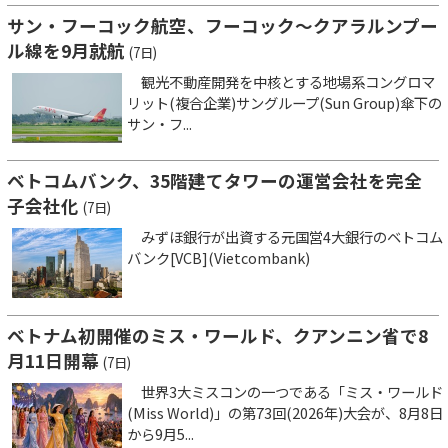
サン・フーコック航空、フーコック～クアラルンプー
ル線を9月就航
(7日)
観光不動産開発を中核とする地場系コングロマ
リット(複合企業)サングループ(Sun Group)傘下の
サン・フ...
ベトコムバンク、35階建てタワーの運営会社を完全
子会社化
(7日)
みずほ銀行が出資する元国営4大銀行のベトコム
バンク[VCB](Vietcombank)
ベトナム初開催のミス・ワールド、クアンニン省で8
月11日開幕
(7日)
世界3大ミスコンの一つである「ミス・ワールド
(Miss World)」の第73回(2026年)大会が、8月8日
から9月5...