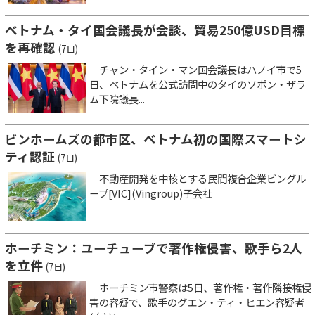
ベトナム・タイ国会議長が会談、貿易250億USD目標
を再確認
(7日)
チャン・タイン・マン国会議長はハノイ市で5
日、ベトナムを公式訪問中のタイのソポン・ザラ
ム下院議長...
ビンホームズの都市区、ベトナム初の国際スマートシ
ティ認証
(7日)
不動産開発を中核とする民間複合企業ビングル
ープ[VIC](Vingroup)子会社
ホーチミン：ユーチューブで著作権侵害、歌手ら2人
を立件
(7日)
ホーチミン市警察は5日、著作権・著作隣接権侵
害の容疑で、歌手のグエン・ティ・ヒエン容疑者