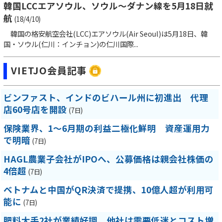
韓国LCCエアソウル、ソウル～ダナン線を5月18日就
航
(18/4/10)
韓国の格安航空会社(LCC)エアソウル(Air Seoul)は5月18日、韓
国・ソウル(仁川：インチョン)の仁川国際...
VIETJO会員記事
ビンファスト、インドのビハール州に初進出 代理
店60号店を開設
(7日)
保険業界、1～6月期の利益二極化鮮明 資産運用力
で明暗
(7日)
HAGL農業子会社がIPOへ、公募価格は親会社株価の
4倍超
(7日)
ベトナムと中国がQR決済で提携、10億人超が利用可
能に
(7日)
肥料大手2社が業績好調、他社は需要低迷とコスト増