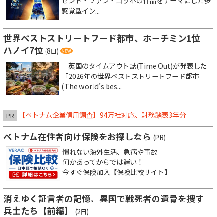
セント・ファン・ゴッホの作品をテーマにした多
感覚型イン...
世界ベストストリートフード都市、ホーチミン1位
ハノイ7位
(8日)
英国のタイムアウト誌(Time Out)が発表した
「2026年の世界ベストストリートフード都市
(The world’s bes...
【ベトナム企業信用調査】94万社対応、財務諸表3年分
PR
ベトナム在住者向け保険をお探しなら
(PR)
慣れない海外生活、急病や事故
何かあってからでは遅い！
今すぐ保険加入【保険比較サイト】
消えゆく証言者の記憶、異国で戦死者の遺骨を捜す
兵士たち【前編】
(2日)