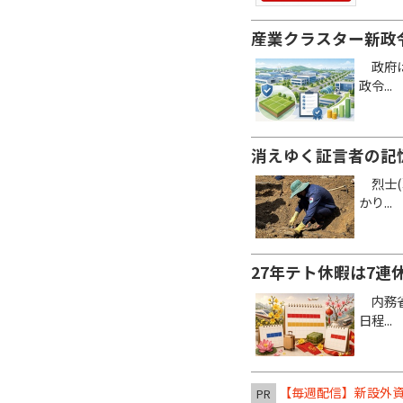
産業クラスター新政
政府は
政令...
消えゆく証言者の記
烈士(
かり...
27年テト休暇は7連
内務省
日程...
【毎週配信】新設外資
PR