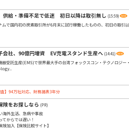
、供給・準備不足で低迷 初日以降は取引無し
(15:59)
ムで国内初の炭素取引所が6月末に試行稼働したものの、初日の取引以
子会社、90億円増資 EV充電スタンド生産へ
(14:41)
器受託生産(EMS)で世界最大手の台湾フォックスコン・テクノロジー・グル
ogy...
査】94万社対応、財務諸表3年分
保険をお探しなら
(PR)
い海外生活、急病や事故
ってからでは遅い！
保険加入【保険比較サイト】