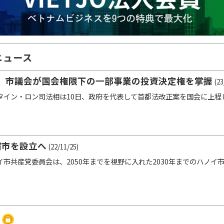
ニュース
、市議会が国会権限下の一部事業の投資決定権を掌握
(23
イン・ロン司法相は10日、政府を代表して首都法改正案を国会に上程
轄市を設立へ
(22/11/25)
市共産党委員会は、2050年までを視野に入れた2030年までのハノイ