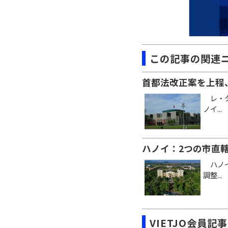
この記事の関連
首都法改正案を上程
レ・タ
ノイ...
ハノイ：2つの市直
ハノイ
調整...
VIETJO会員記事