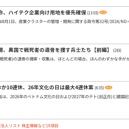
令、ハイテク企業向け用地を優先確保
(13:03)
8月1日、産業クラスターの管理・開発に関する政令第32号/2024/ND
憶、異国で戦死者の遺骨を捜す兵士たち【前編】
(2日)
戦死者)の遺骨の捜索・収集は、ほとんどの場合、ほんのわずかな手が
休か10連休、26年文化の日は最大4連休案
(6:35)
は、2026年のベトナム文化の日および2027年のテト(旧正月)と建国
法人リスト 株主情報など19項目