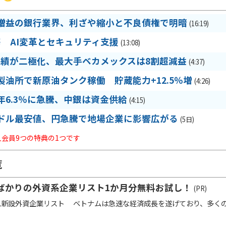
増益の銀行業界、利ざや縮小と不良債権で明暗
(16:19)
提携 AI変革とセキュリティ支援
(13:08)
業績が二極化、最大手ベカメックスは8割超減益
(4:37)
製油所で新原油タンク稼働 貯蔵能力+12.5％増
(4:26)
6.3％に急騰、中銀は資金供給
(4:15)
ドル最安値、円急騰で地場企業に影響広がる
(5日)
法人会員9つの特典の1つです
覧
ばかりの外資系企業リスト1か月分無料お試し！
(PR)
ム新設外資企業リスト ベトナムは急速な経済成長を遂げており、多く