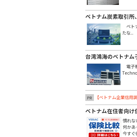
ベトナム炭素取引所
ベトナ
たな...
台湾鴻海のベトナム
電子機
Technol
【ベトナム企業信用調
PR
ベトナム在住者向け
慣れな
何かあ
今すぐ