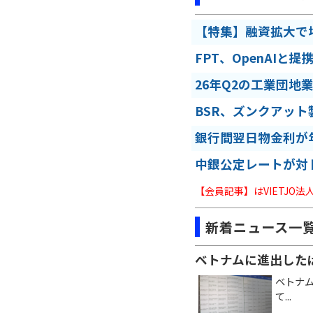
【特集】融資拡大で
FPT、OpenAIと
26年Q2の工業団地
BSR、ズンクアット
銀行間翌日物金利が年
中銀公定レートが対
【会員記事】はVIETJO
新着ニュース一
ベトナムに進出した
ベトナ
て...