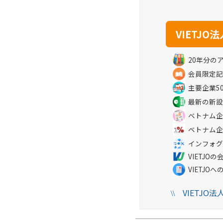
20年分の
会員限定記
主要企業5
最新の新設
ベトナム企
ベトナム企
インフォグ
VIETJ
VIETJO
VIETJO
\\