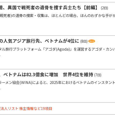
憶、異国で戦死者の遺骨を捜す兵士たち【前編】
(2日)
戦死者)の遺骨の捜索・収集は、ほとんどの場合、ほんのわずかな手が
者の人気アジア旅行先、ベトナムが4位に
(8日)
旅行プラットフォーム「アゴダ(Agoda)」を運営するアゴダ・カンパニー(
.
、ベトナムは82.3億食に増加 世界4位を維持
(7日)
ーメン協会(WINA)によると、2025年におけるベトナムのインスタント
.
法人リスト 株主情報など19項目