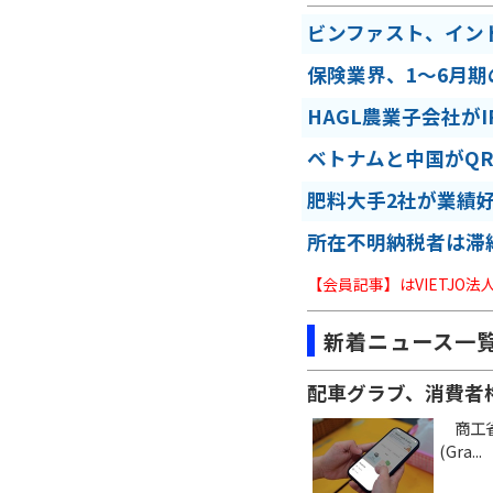
ビンファスト、イン
保険業界、1～6月
HAGL農業子会社が
ベトナムと中国がQ
肥料大手2社が業績
所在不明納税者は滞
【会員記事】はVIETJO
新着ニュース一
配車グラブ、消費者
商工省
(Gra...