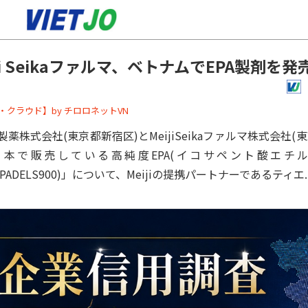
i Seikaファルマ、ベトナムでEPA製剤を発
ーバー・クラウド】by チロロネットVN
薬株式会社(東京都新宿区)とMeijiSeikaファルマ株式会社(
日本で販売している高純度EPA(イコサペント酸エチ
(EPADELS900)」について、Meijiの提携パートナーであるティエ..