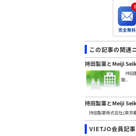
この記事の関連
持田製薬とMeiji 
持田製薬
販...
持田製薬とMeiji 
持田製薬株式会社(東京都新宿
VIETJO会員記事