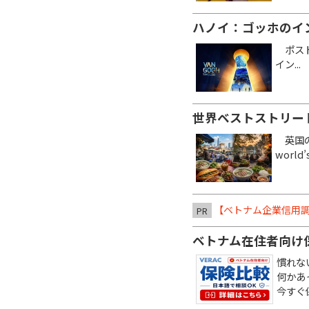
ハノイ：ゴッホのイ
ポスト
イン...
世界ベストストリー
英国のタ
world’s
【ベトナム企業信用調
PR
ベトナム在住者向け
慣れな
何かあ
今すぐ