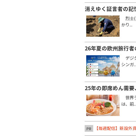
消えゆく証言者の記
烈士(
かり...
26年夏の欧州旅行
デジタル
シンガ..
25年の即席めん需要
世界ラ
は、前..
【毎週配信】新設外資
PR