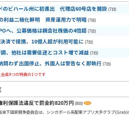
ドのビハール州に初進出 代理店60号店を開設
(7日)
期の利益二極化鮮明 資産運用力で明暗
(7日)
IPOへ、公募価格は親会社株価の4倍超
(7日)
R決済で提携、10億人超が利用可能に
(7日)
好調、他社は需要低迷とコスト増で減益
(7日)
納問わず出国停止、外国人は警告なく即執行
(7日)
法人会員9つの特典の1つです
覧
権利保護法違反で罰金約820万円
(8日)
傘下国家競争委員会は、シンガポール系配車アプリ大手グラブ(Grab