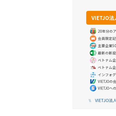
20年分の
会員限定記
主要企業5
最新の新設
ベトナム企
ベトナム企
インフォグ
VIETJ
VIETJO
VIETJO
\\