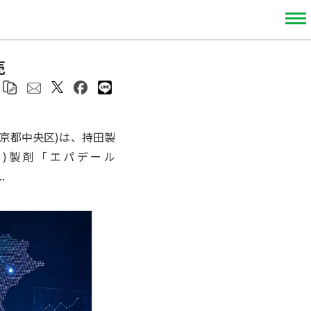
売
東京都中央区)は、持田製
ル)製剤「エパデール
.