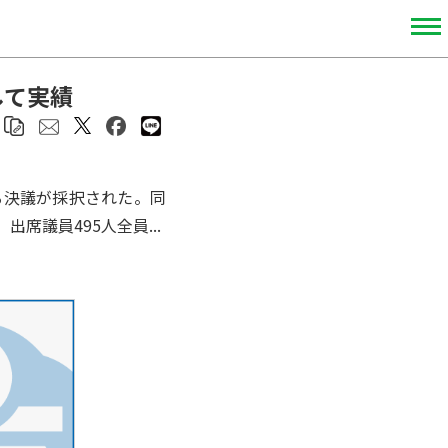
して実績
る決議が採択された。同
議員495人全員...