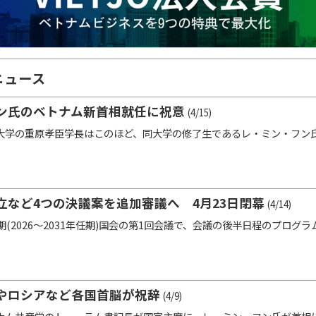
ニュース
ン氏のベトナム新首相就任に祝意
(4/15)
学の重原孝臣学長はこのほど、同大学の修了生であるレ・ミン・フン
立など4つの決議案を追加審議へ 4月23日閉幕
(4/14)
期(2026～2031年任期)国会の第1回会議で、会議の後半日程のプログ
やロシアなど各国首脳が祝辞
(4/9)