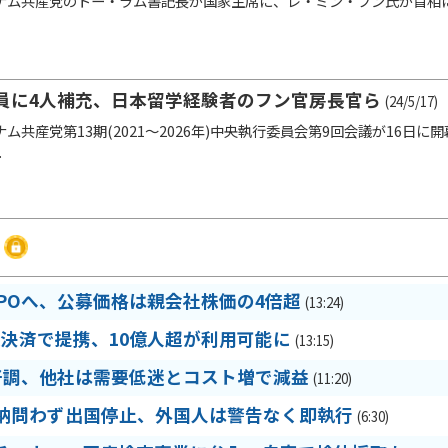
ム共産党のトー・ラム書記長が国家主席に、レ・ミン・フン氏が首相
員に4人補充、日本留学経験者のフン官房長官ら
(24/5/17)
ム共産党第13期(2021～2026年)中央執行委員会第9回会議が16日に
.
IPOへ、公募価格は親会社株価の4倍超
(13:24)
R決済で提携、10億人超が利用可能に
(13:15)
好調、他社は需要低迷とコスト増で減益
(11:20)
納問わず出国停止、外国人は警告なく即執行
(6:30)