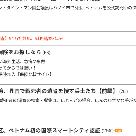
・タイン・マン国会議長はハノイ市で5日、ベトナムを公式訪問中のタ
査】94万社対応、財務諸表3年分
保険をお探しなら
(PR)
い海外生活、急病や事故
ってからでは遅い！
保険加入【保険比較サイト】
憶、異国で戦死者の遺骨を捜す兵士たち【前編】
(2日)
戦死者)の遺骨の捜索・収集は、ほとんどの場合、ほんのわずかな手が
区、ベトナム初の国際スマートシティ認証
(13:40)