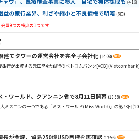
チャウ」、医療検査事業に参入 自宅で検体採取も
(4:16)
増益の銀行業界、利ざや縮小と不良債権で明暗
(6日)
法人会員9つの特典の1つです
覧
5階建てタワーの運営会社を完全子会社化
(14:08)
行が出資する元国営4大銀行のベトコムバンク[VCB](Vietcombank
ス・ワールド、クアンニン省で8月11日開幕
(13:58)
ミスコンの一つである「ミス・ワールド(Miss World)」の第73回(20
長が会談、貿易250億USD目標を再確認
(13:56)