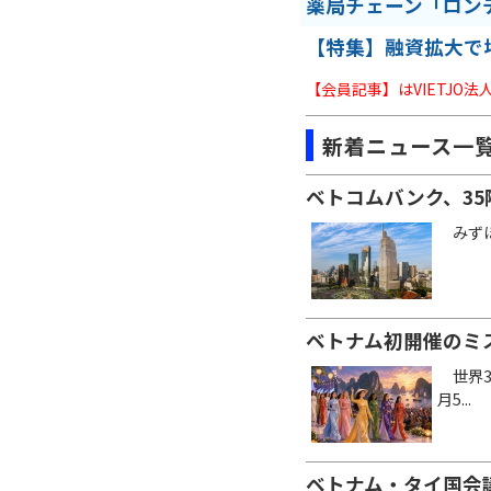
薬局チェーン「ロン
【特集】融資拡大で
【会員記事】はVIETJO
新着ニュース一
ベトコムバンク、3
みずほ銀
ベトナム初開催のミ
世界3大
月5...
ベトナム・タイ国会議