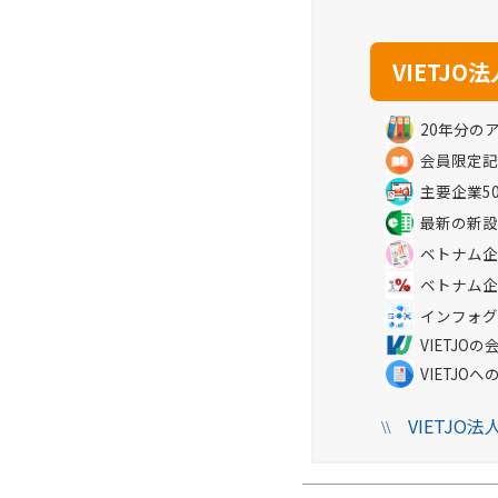
20年分の
会員限定記
主要企業5
最新の新設
ベトナム企
ベトナム企
インフォグ
VIETJ
VIETJO
VIETJO
\\