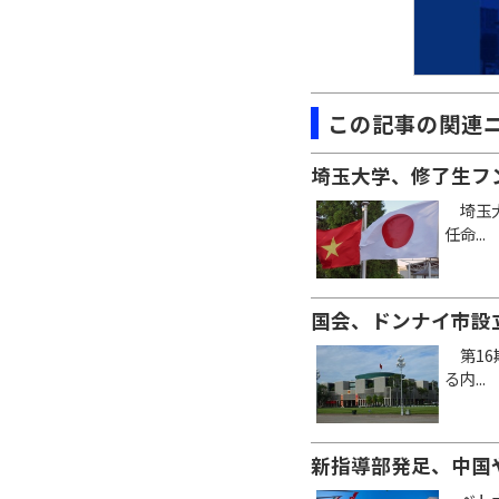
この記事の関連
埼玉大学、修了生フ
埼玉大
任命...
国会、ドンナイ市設
第16
る内...
新指導部発足、中国