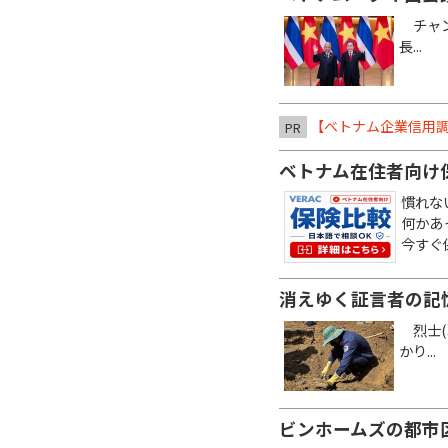
チャン
長...
【ベトナム企業信用調
PR
ベトナム在住者向け
慣れな
何かあ
今すぐ
消えゆく証言者の記
烈士(
かり...
ビンホームズの都市