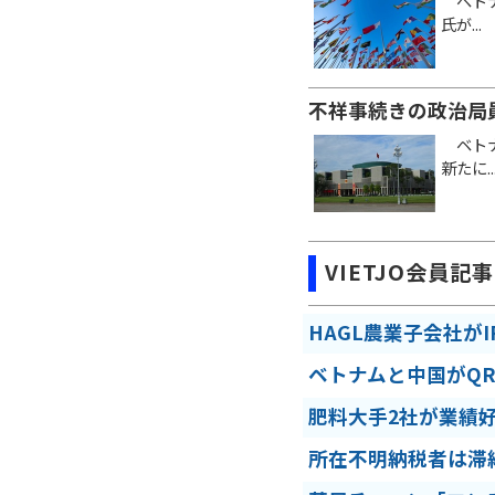
ベトナ
氏が...
不祥事続きの政治局
ベトナ
新たに..
VIETJO会員記事
HAGL農業子会社が
ベトナムと中国がQ
肥料大手2社が業績
所在不明納税者は滞