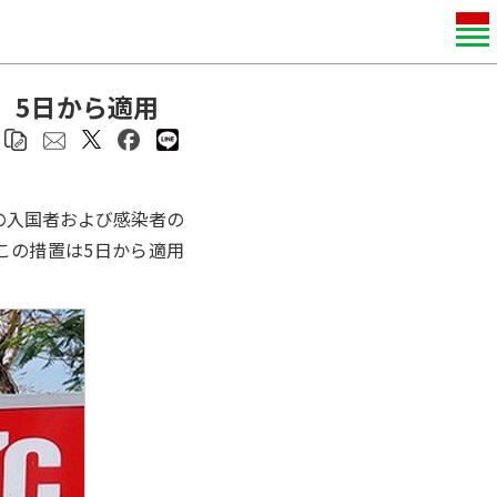
、5日から適用
への入国者および感染者の
この措置は5日から適用