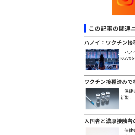
この記事の関連
ハノイ：ワクチン接
ハノイ
KGVXを
ワクチン接種済みで
保健省
新型...
入国者と濃厚接触者の
保健省