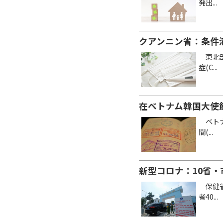
発出...
クアンニン省：条件
東北部
症(C...
在ベトナム韓国大使
ベトナ
間(...
新型コロナ：10省・
保健省
者40...