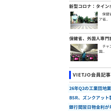
新型コロナ：タイン
保健省
ア省...
保健省、外国人専門
チャン
国...
VIETJO会員記事
26年Q2の工業団地
BSR、ズンクアット
銀行間翌日物金利が年