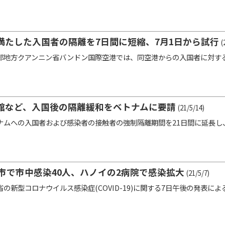
満たした入国者の隔離を7日間に短縮、7月1日から試行
(
地方クアンニン省バンドン国際空港では、同空港からの入国者に対す
館など、入国後の隔離緩和をベトナムに要請
(21/5/14)
ムへの入国者および感染者の接触者の強制隔離期間を21日間に延長し
市で市中感染40人、ハノイの2病院で感染拡大
(21/5/7)
の新型コロナウイルス感染症(COVID-19)に関する7日午後の発表によ