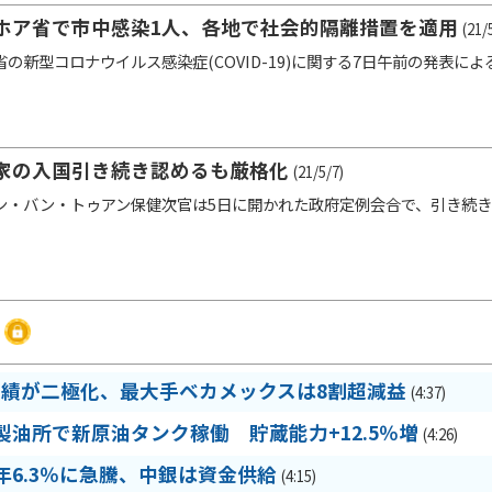
ホア省で市中感染1人、各地で社会的隔離措置を適用
(21/
の新型コロナウイルス感染症(COVID-19)に関する7日午前の発表に
家の入国引き続き認めるも厳格化
(21/5/7)
・バン・トゥアン保健次官は5日に開かれた政府定例会合で、引き続き
業績が二極化、最大手ベカメックスは8割超減益
(4:37)
製油所で新原油タンク稼働 貯蔵能力+12.5％増
(4:26)
6.3％に急騰、中銀は資金供給
(4:15)