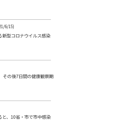
21/6/15)
る新型コロナウイルス感染
、その後7日間の健康観察期
ると、10省・市で市中感染