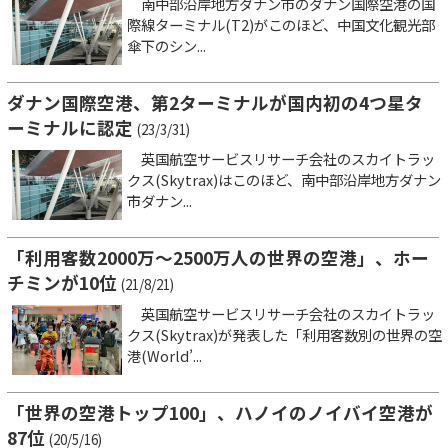
南中部沿岸地方ダナン市のダナン国際空港の国
際線ターミナル(T2)がこのほど、中国文化観光部
傘下のシン...
ダナン国際空港、第2ターミナルが国内初の4つ星タ
ーミナルに認定
(23/3/31)
英国航空サービスリサーチ会社のスカイトラッ
クス(Skytrax)はこのほど、南中部沿岸地方ダナン
市ダナン...
「利用客数2000万～2500万人の世界の空港」、ホー
チミンが10位
(21/8/21)
英国航空サービスリサーチ会社のスカイトラッ
クス(Skytrax)が発表した「利用客数別の世界の空
港(World’...
「世界の空港トップ100」、ハノイのノイバイ空港が
87位
(20/5/16)