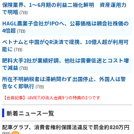
保険業界、1～6月期の利益二極化鮮明 資産運用力
で明暗
(7日)
HAGL農業子会社がIPOへ、公募価格は親会社株価の
4倍超
(7日)
ベトナムと中国がQR決済で提携、10億人超が利用可
能に
(7日)
肥料大手2社が業績好調、他社は需要低迷とコスト増
で減益
(7日)
所在不明納税者は滞納問わず出国停止、外国人は警
告なく即執行
(7日)
【会員記事】はVIETJO法人会員9つの特典の1つです
新着ニュース一覧
配車グラブ、消費者権利保護法違反で罰金約820万円
(8日)