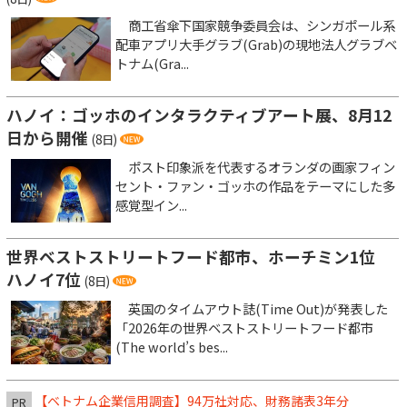
商工省傘下国家競争委員会は、シンガポール系
配車アプリ大手グラブ(Grab)の現地法人グラブベ
トナム(Gra...
ハノイ：ゴッホのインタラクティブアート展、8月12
日から開催
(8日)
ポスト印象派を代表するオランダの画家フィン
セント・ファン・ゴッホの作品をテーマにした多
感覚型イン...
世界ベストストリートフード都市、ホーチミン1位
ハノイ7位
(8日)
英国のタイムアウト誌(Time Out)が発表した
「2026年の世界ベストストリートフード都市
(The world’s bes...
【ベトナム企業信用調査】94万社対応、財務諸表3年分
PR