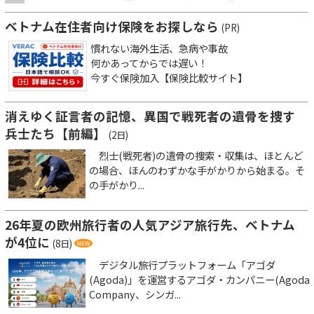
ベトナム在住者向け保険をお探しなら
(PR)
慣れない海外生活、急病や事故
何かあってからでは遅い！
今すぐ保険加入【保険比較サイト】
消えゆく証言者の記憶、異国で戦死者の遺骨を捜す
兵士たち【前編】
(2日)
烈士(戦死者)の遺骨の捜索・収集は、ほとんど
の場合、ほんのわずかな手がかりから始まる。そ
の手がかり...
26年夏の欧州旅行者の人気アジア旅行先、ベトナム
が4位に
(8日)
デジタル旅行プラットフォーム「アゴダ
(Agoda)」を運営するアゴダ・カンパニー(Agoda
Company、シンガ...