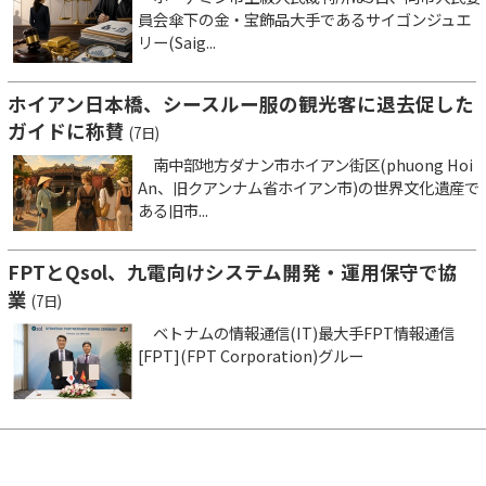
員会傘下の金・宝飾品大手であるサイゴンジュエ
リー(Saig...
ホイアン日本橋、シースルー服の観光客に退去促した
ガイドに称賛
(7日)
南中部地方ダナン市ホイアン街区(phuong Hoi
An、旧クアンナム省ホイアン市)の世界文化遺産で
ある旧市...
FPTとQsol、九電向けシステム開発・運用保守で協
業
(7日)
ベトナムの情報通信(IT)最大手FPT情報通信
[FPT](FPT Corporation)グルー