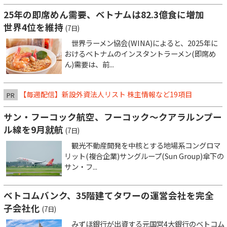
25年の即席めん需要、ベトナムは82.3億食に増加
世界4位を維持
(7日)
世界ラーメン協会(WINA)によると、2025年に
おけるベトナムのインスタントラーメン(即席め
ん)需要は、前...
【毎週配信】新設外資法人リスト 株主情報など19項目
PR
サン・フーコック航空、フーコック～クアラルンプー
ル線を9月就航
(7日)
観光不動産開発を中核とする地場系コングロマ
リット(複合企業)サングループ(Sun Group)傘下の
サン・フ...
ベトコムバンク、35階建てタワーの運営会社を完全
子会社化
(7日)
みずほ銀行が出資する元国営4大銀行のベトコム