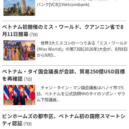
バンク[VCB](Vietcombank)
ベトナム初開催のミス・ワールド、クアンニン省で8
月11日開幕
(7日)
世界3大ミスコンの一つである「ミス・ワールド
(Miss World)」の第73回(2026年)大会が、8月8日
から9月5...
ベトナム・タイ国会議長が会談、貿易250億USD目標
を再確認
(7日)
チャン・タイン・マン国会議長はハノイ市で5
日、ベトナムを公式訪問中のタイのソポン・ザラ
ム下院議長...
ビンホームズの都市区、ベトナム初の国際スマートシ
ティ認証
(7日)