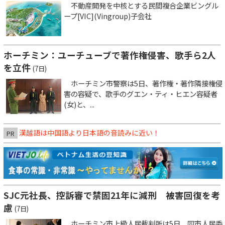
不動産開発を中核とする民間複合企業ビングル
ープ[VIC](Vingroup)子会社
ホーチミン：ユーチューブで著作権侵害、歌手ら2人
を立件
(7日)
ホーチミン市警察は5日、著作権・著作隣接権侵
害の容疑で、歌手のグエン・ティ・ヒエン容疑者
(女)と、...
漢越語は中国語より日本語の音読みに近い！
PR
SJC元社長、控訴審で禁固21年に減刑 被害回復を考
慮
(7日)
ホーチミン市上級人民裁判所は5日、同市人民委