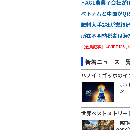
HAGL農業子会社が
ベトナムと中国がQ
肥料大手2社が業績
所在不明納税者は滞
【会員記事】はVIETJO
新着ニュース一
ハノイ：ゴッホのイ
ポスト
イン...
世界ベストストリー
英国のタ
world’s