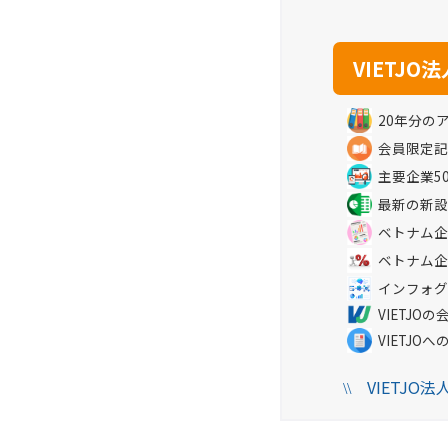
20年分の
会員限定記
主要企業5
最新の新設
ベトナム企
ベトナム企
インフォグ
VIETJ
VIETJO
VIETJO
\\