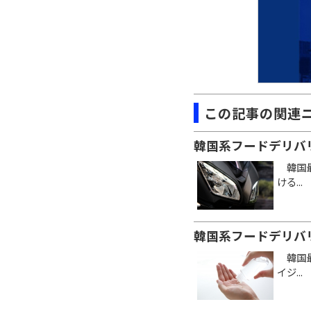
この記事の関連
韓国系フードデリバ
韓国最
ける...
韓国系フードデリバ
韓国最
イジ...