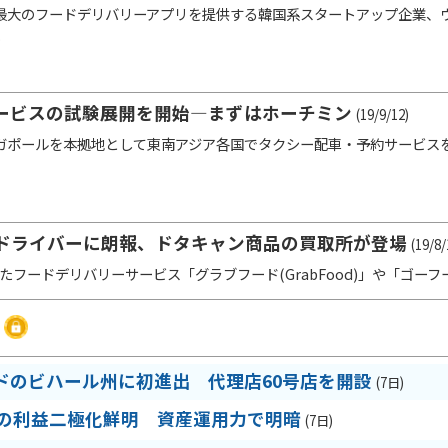
大のフードデリバリーアプリを提供する韓国系スタートアップ企業、ウー
.
ービスの試験展開を開始―まずはホーチミン
(19/9/12)
ポールを本拠地として東南アジア各国でタクシー配車・予約サービスを展
ドライバーに朗報、ドタキャン商品の買取所が登場
(19/8/
ドデリバリーサービス「グラブフード(GrabFood)」や「ゴーフード(G
ドのビハール州に初進出 代理店60号店を開設
(7日)
期の利益二極化鮮明 資産運用力で明暗
(7日)