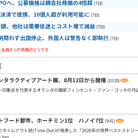
IPOへ、公募価格は親会社株価の4倍超
(7日)
R決済で提携、10億人超が利用可能に
(7日)
好調、他社は需要低迷とコスト増で減益
(7日)
納問わず出国停止、外国人は警告なく即執行
(7日)
法人会員9つの特典の1つです
覧
ンタラクティブアート展、8月12日から開催
(10:20)
印象派を代表するオランダの画家フィンセント・ファン・ゴッホの作
トフード都市、ホーチミン1位 ハノイ7位
(9:41)
イムアウト誌(Time Out)が発表した「2026年の世界ベストストリー
 bes...