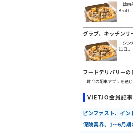
韓国最
Broth..
グラブ、キッチンサ
シンガ
11日...
フードデリバリーの
昨今の配車アプリを通じたフー
VIETJO会員記事
ビンファスト、イン
保険業界、1～6月