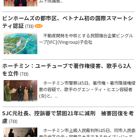
ム下院議長...
ビンホームズの都市区、ベトナム初の国際スマートシ
ティ認証
(7日)
不動産開発を中核とする民間複合企業ビングル
ープ[VIC](Vingroup)子会社
ホーチミン：ユーチューブで著作権侵害、歌手ら2人
を立件
(7日)
ホーチミン市警察は5日、著作権・著作隣接権侵
害の容疑で、歌手のグエン・ティ・ヒエン容疑者
(女)と、...
SJC元社長、控訴審で禁固21年に減刑 被害回復を考
慮
(7日)
ホーチミン市上級人民裁判所は5日、同市人民委
員会傘下の金・宝飾品大手であるサイゴンジュエ