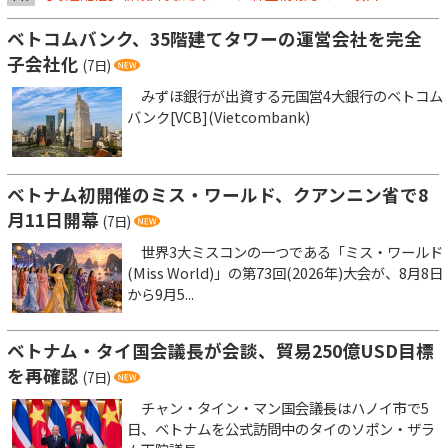
ベトコムバンク、35階建てタワーの運営会社を完全
子会社化
(7日)
みずほ銀行が出資する元国営4大銀行のベトコム
バンク[VCB](Vietcombank)
ベトナム初開催のミス・ワールド、クアンニン省で8
月11日開幕
(7日)
世界3大ミスコンの一つである「ミス・ワールド
(Miss World)」の第73回(2026年)大会が、8月8日
から9月5...
ベトナム・タイ国会議長が会談、貿易250億USD目標
を再確認
(7日)
チャン・タイン・マン国会議長はハノイ市で5
日、ベトナムを公式訪問中のタイのソポン・ザラ