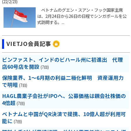
(22/2/23)
ベトナムのグエン・スアン・フック国家主席
は、2月24日から26日の日程でシンガポールを公
式訪問する。...
VIETJO会員記事
ビンファスト、インドのビハール州に初進出 代理
店60号店を開設
(7日)
保険業界、1～6月期の利益二極化鮮明 資産運用力
で明暗
(7日)
HAGL農業子会社がIPOへ、公募価格は親会社株価の
4倍超
(7日)
ベトナムと中国がQR決済で提携、10億人超が利用可
能に
(7日)