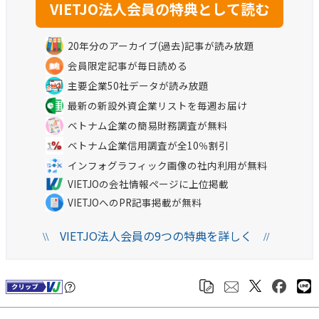
20年分のアーカイブ(過去)記事が読み放題
会員限定記事が毎日読める
主要企業50社データが読み放題
最新の新設外資企業リストを毎週お届け
ベトナム企業の簡易財務調査が無料
ベトナム企業信用調査が全10％割引
インフォグラフィック画像の社内利用が無料
VIETJOの会社情報ページに上位掲載
VIETJOへのPR記事掲載が無料
VIETJO法人会員の9つの特典を詳しく
\\
//