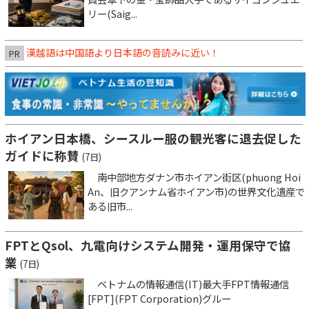
リー(Saig...
漢越語は中国語より日本語の音読みに近い！
PR
ホイアン日本橋、シースルー服の観光客に退去促した
ガイドに称賛
(7日)
南中部地方ダナン市ホイアン街区(phuong Hoi
An、旧クアンナム省ホイアン市)の世界文化遺産で
ある旧市...
FPTとQsol、九電向けシステム開発・運用保守で協
業
(7日)
ベトナムの情報通信(IT)最大手FPT情報通信
[FPT](FPT Corporation)グルー