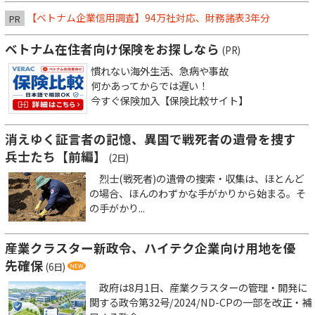
【ベトナム企業信用調査】94万社対応、財務諸表3年分
PR
ベトナム在住者向け保険をお探しなら
(PR)
慣れない海外生活、急病や事故
何かあってからでは遅い！
今すぐ保険加入【保険比較サイト】
消えゆく証言者の記憶、異国で戦死者の遺骨を捜す
兵士たち【前編】
(2日)
烈士(戦死者)の遺骨の捜索・収集は、ほとんど
の場合、ほんのわずかな手がかりから始まる。そ
の手がかり...
産業クラスター新政令、ハイテク企業向け用地を優
先確保
(6日)
政府は8月1日、産業クラスターの管理・開発に
関する政令第32号/2024/ND-CPの一部を改正・補