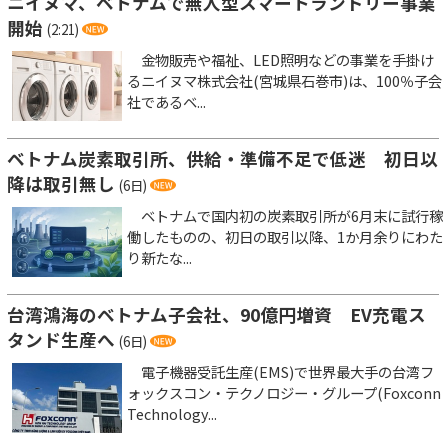
ニイヌマ、ベトナムで無人型スマートランドリー事業
開始
(2:21)
金物販売や福祉、LED照明などの事業を手掛け
るニイヌマ株式会社(宮城県石巻市)は、100％子会
社であるベ...
ベトナム炭素取引所、供給・準備不足で低迷 初日以
降は取引無し
(6日)
ベトナムで国内初の炭素取引所が6月末に試行稼
働したものの、初日の取引以降、1か月余りにわた
り新たな...
台湾鴻海のベトナム子会社、90億円増資 EV充電ス
タンド生産へ
(6日)
電子機器受託生産(EMS)で世界最大手の台湾フ
ォックスコン・テクノロジー・グループ(Foxconn
Technology...