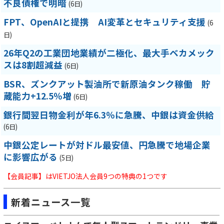
不良債権で明暗
(6日)
FPT、OpenAIと提携 AI変革とセキュリティ支援
(6
日)
26年Q2の工業団地業績が二極化、最大手ベカメック
スは8割超減益
(6日)
BSR、ズンクアット製油所で新原油タンク稼働 貯
蔵能力+12.5％増
(6日)
銀行間翌日物金利が年6.3％に急騰、中銀は資金供給
(6日)
中銀公定レートが対ドル最安値、円急騰で地場企業
に影響広がる
(5日)
【会員記事】はVIETJO法人会員9つの特典の1つです
新着ニュース一覧