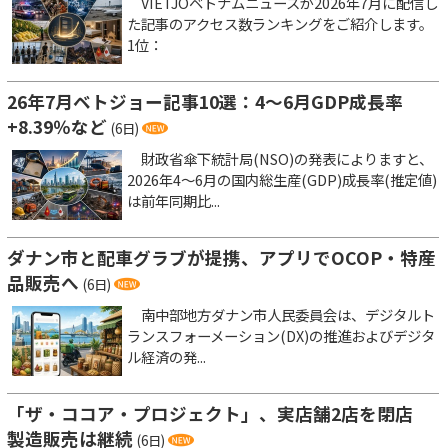
VIETJOベトナムニュースが2026年7月に配信し
た記事のアクセス数ランキングをご紹介します。
1位：
26年7月ベトジョー記事10選：4～6月GDP成長率
+8.39％など
(6日)
財政省傘下統計局(NSO)の発表によりますと、
2026年4～6月の国内総生産(GDP)成長率(推定値)
は前年同期比...
ダナン市と配車グラブが提携、アプリでOCOP・特産
品販売へ
(6日)
南中部地方ダナン市人民委員会は、デジタルト
ランスフォーメーション(DX)の推進およびデジタ
ル経済の発...
「ザ・ココア・プロジェクト」、実店舗2店を閉店
製造販売は継続
(6日)