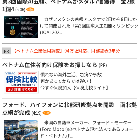
第3回国際AI五輪、ベトナムがメダル7個獲得 金2銀
1銅4
(5:06)
カザフスタンの首都アスタナで2日から8日にか
けて開催された「第3回国際人工知能オリンピック
(IOAI 202...
【ベトナム企業信用調査】94万社対応、財務諸表3年分
PR
ベトナム在住者向け保険をお探しなら
(PR)
慣れない海外生活、急病や事故
何かあってからでは遅い！
今すぐ保険加入【保険比較サイト】
フォード、ハイフォンに北部研修拠点を開設 南北拠
点網が完成
(4:19)
米国の自動車メーカー、フォード・モーター
(Ford Motor)のベトナム現地法人であるフォー
ド・ベトナム(F...