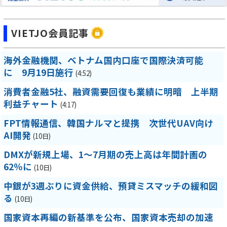
VIETJO会員記事
海外金融機関、ベトナム国内口座で国際決済可能
に 9月19日施行
(4:52)
消費者金融5社、融資需要回復も業績に明暗 上半期
利益チャート
(4:17)
FPT情報通信、韓国ナルマと提携 次世代UAV向け
AI開発
(10日)
DMXが新規上場、1～7月期の売上高は年間計画の
62％に
(10日)
中銀が3週ぶりに資金供給、預貸ミスマッチの緩和図
る
(10日)
国家資本再編の新基準を公布、国家資本売却の加速