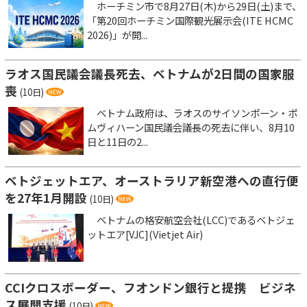
ホーチミン市で8月27日(木)から29日(土)まで、
「第20回ホーチミン国際観光展示会(ITE HCMC
2026)」が開...
ラオス国民議会議長死去、ベトナムが2日間の国家服
喪
(10日)
ベトナム政府は、ラオスのサイソンポーン・ポ
ムヴィハーン国民議会議長の死去に伴い、8月10
日と11日の2...
ベトジェットエア、オーストラリア新空港への直行便
を27年1月開設
(10日)
ベトナムの格安航空会社(LCC)であるベトジェ
ットエア[VJC](Vietjet Air)
CCIクロスボーダー、フオンドン銀行と提携 ビジネ
ス展開支援
(10日)