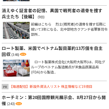
消えゆく証言者の記憶、異国で戦死者の遺骨を捜す
兵士たち【後編】
(9日)
前編はこちら 烈士(戦死者)の遺骨を捜す任務に
就いて3年になる、北中部地方クアンチ省軍事司令
部所...
ロート製薬、米国でベトナム製目薬約13万個を自主
回収
(3:46)
ロート製薬株式会社(大阪府大阪市)は、同社グ
ループのベトナム製造拠点が米食品医薬品局
(FDA)から製造...
【毎週配信】新設外資法人リスト 株主情報など19項目
PR
ホーチミン：第20回国際観光展示会、8月27日から開
催
(2:43)