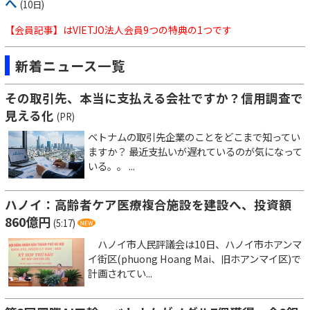
へ
(10日)
【会員記事】はVIETJO法人会員9つの特典の1つです
新着ニュース一覧
その取引先、本当に支払える会社ですか？信用調査で
見える化
(PR)
ベトナムの取引先企業のことをどこまで知ってい
ますか？ 最近支払いが遅れているのが気になって
いる。。 ...
ハノイ：高齢者ケア医療複合施設を建設へ、投資額
860億円
(5:17)
ハノイ市人民評議会は10日、ハノイ市ホアンマ
イ街区(phuong Hoang Mai、旧ホアンマイ区)で
計画されてい...