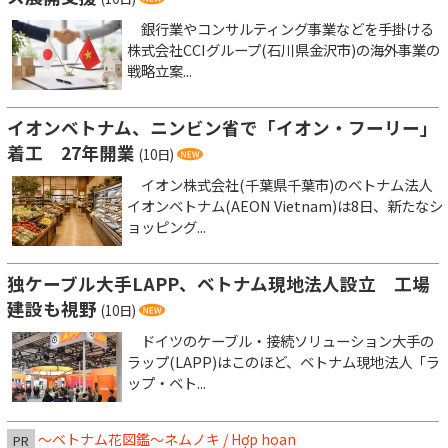
銀行業やコンサルティング事業などを手掛ける
株式会社CCIグループ(石川県金沢市)の海外事業の
戦略立案...
イオンベトナム、ニンビン省で「イオン・フーリー」
着工 27年開業
(10日)
イオン株式会社(千葉県千葉市)のベトナム法人
イオンベトナム(AEON Vietnam)は8日、新たなシ
ョッピング...
独ケーブル大手LAPP、ベトナム現地法人設立 工場
建設も視野
(10日)
ドイツのケーブル・接続ソリューション大手の
ラップ(LAPP)はこのほど、ベトナム現地法人「ラ
ップ・ベト...
～ベトナム花図鑑～ネムノキ / Hợp hoan
PR