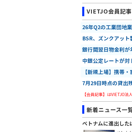
VIETJO会員記事
26年Q2の工業団地
BSR、ズンクアット
銀行間翌日物金利が年
中銀公定レートが対
【新規上場】携帯・
7月29日時点の貸出
【会員記事】はVIETJO
新着ニュース一
ベトナムに進出した