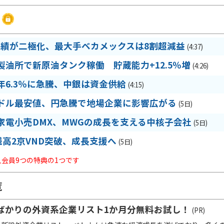
業績が二極化、最大手ベカメックスは8割超減益
(4:37)
製油所で新原油タンク稼働 貯蔵能力+12.5％増
(4:26)
6.3％に急騰、中銀は資金供給
(4:15)
ドル最安値、円急騰で地場企業に影響広がる
(5日)
家電小売DMX、MWGの成長を支える中核子会社
(5日)
残高2京VND突破、成長支援へ
(5日)
法人会員9つの特典の1つです
覧
ばかりの外資系企業リスト1か月分無料お試し！
(PR)