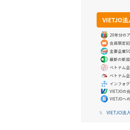
20年分の
会員限定記
主要企業5
最新の新設
ベトナム企
ベトナム企
インフォグ
VIETJ
VIETJO
VIETJO
\\