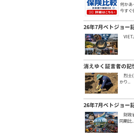
何かあ
今すぐ
26年7月ベトジョー
VIE
消えゆく証言者の記
烈士(
かり...
26年7月ベトジョー記
財政省傘
同期比..