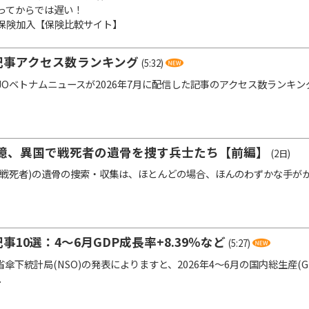
ってからでは遅い！
保険加入【保険比較サイト】
記事アクセス数ランキング
(5:32)
TJOベトナムニュースが2026年7月に配信した記事のアクセス数ランキン
憶、異国で戦死者の遺骨を捜す兵士たち【前編】
(2日)
戦死者)の遺骨の捜索・収集は、ほとんどの場合、ほんのわずかな手が
事10選：4～6月GDP成長率+8.39％など
(5:27)
下統計局(NSO)の発表によりますと、2026年4～6月の国内総生産(G
.