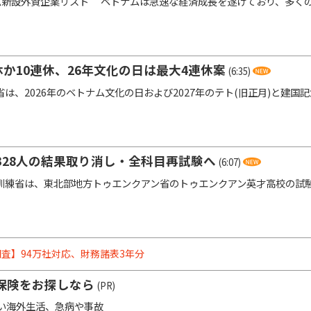
ム新設外資企業リスト ベトナムは急速な経済成長を遂げており、多く
休か10連休、26年文化の日は最大4連休案
(6:35)
は、2026年のベトナム文化の日および2027年のテト(旧正月)と建国
328人の結果取り消し・全科目再試験へ
(6:07)
練省は、東北部地方トゥエンクアン省のトゥエンクアン英才高校の試験会
査】94万社対応、財務諸表3年分
保険をお探しなら
(PR)
い海外生活、急病や事故