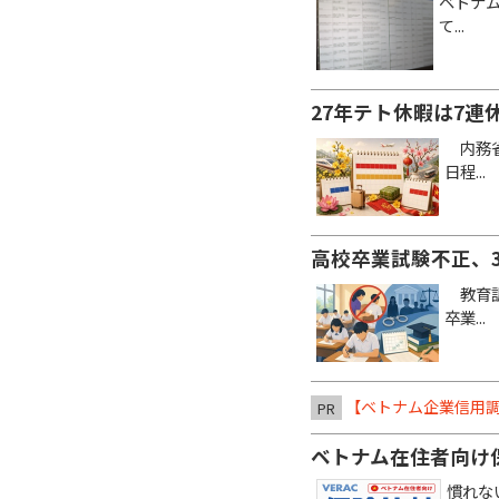
ベトナ
て...
27年テト休暇は7連
内務省
日程...
高校卒業試験不正、
教育訓
卒業...
【ベトナム企業信用調
PR
ベトナム在住者向け
慣れな