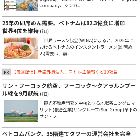
Company、シンガ...
25年の即席めん需要、ベトナムは82.3億食に増加
世界4位を維持
(7日)
世界ラーメン協会(WINA)によると、2025年に
おけるベトナムのインスタントラーメン(即席め
ん)需要は、前...
【毎週配信】新設外資法人リスト 株主情報など19項目
PR
サン・フーコック航空、フーコック～クアラルンプー
ル線を9月就航
(7日)
観光不動産開発を中核とする地場系コングロマ
リット(複合企業)サングループ(Sun Group)傘下の
サン・フ...
ベトコムバンク、35階建てタワーの運営会社を完全