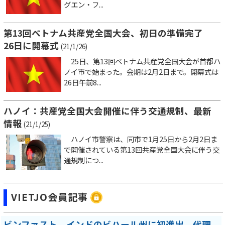
グエン・フ...
第13回ベトナム共産党全国大会、初日の準備完了
26日に開幕式
(21/1/26)
25日、第13回ベトナム共産党全国大会が首都ハ
ノイ市で始まった。会期は2月2日まで。開幕式は
26日午前8...
ハノイ：共産党全国大会開催に伴う交通規制、最新
情報
(21/1/25)
ハノイ市警察は、同市で1月25日から2月2日ま
で開催されている第13回共産党全国大会に伴う交
通規制につ...
VIETJO会員記事
ビンファスト、インドのビハール州に初進出 代理