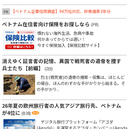
【ベトナム企業信用調査】94万社対応、財務諸表3年分
PR
ベトナム在住者向け保険をお探しなら
(PR)
慣れない海外生活、急病や事故
何かあってからでは遅い！
今すぐ保険加入【保険比較サイト】
消えゆく証言者の記憶、異国で戦死者の遺骨を捜す
兵士たち【前編】
(2日)
烈士(戦死者)の遺骨の捜索・収集は、ほとんど
の場合、ほんのわずかな手がかりから始まる。そ
の手がかり...
26年夏の欧州旅行者の人気アジア旅行先、ベトナム
が4位に
(8:38)
デジタル旅行プラットフォーム「アゴダ
(Agoda)」を運営するアゴダ・カンパニー(Agoda