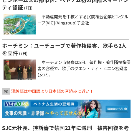
ティ認証
(7日)
不動産開発を中核とする民間複合企業ビングル
ープ[VIC](Vingroup)子会社
ホーチミン：ユーチューブで著作権侵害、歌手ら2人
を立件
(7日)
ホーチミン市警察は5日、著作権・著作隣接権侵
害の容疑で、歌手のグエン・ティ・ヒエン容疑者
(女)と、...
漢越語は中国語より日本語の音読みに近い！
PR
SJC元社長、控訴審で禁固21年に減刑 被害回復を考