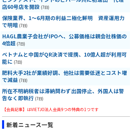
店60号店を開設
(7日)
保険業界、1～6月期の利益二極化鮮明 資産運用力
で明暗
(7日)
HAGL農業子会社がIPOへ、公募価格は親会社株価の
4倍超
(7日)
ベトナムと中国がQR決済で提携、10億人超が利用可
能に
(7日)
肥料大手2社が業績好調、他社は需要低迷とコスト増
で減益
(7日)
所在不明納税者は滞納問わず出国停止、外国人は警
告なく即執行
(7日)
【会員記事】はVIETJO法人会員9つの特典の1つです
新着ニュース一覧