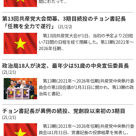
間にわたって...
第13回共産党大会閉幕、3期目続投のチョン書記長
「任務を全力で遂行」
(21/2/2)
第13回共産党大会が1日、当初の予定より2日短
い7日間の日程を経て閉幕した。第13期(2021年～
2026年任期...
政治局18人が決定、最年少は51歳の中央宣伝委員長
(21/2/1)
第13期(2021年～2026年任期)共産党中央執行委
員会の第1回会議が1月31日に開かれ、第13期の政
治局と書記...
チョン書記長が異例の続投、党創設以来初の3期目
(21/2/1)
第13期(2021年～2026年任期)共産党中央執行委
員会は1月31日、党書記長の投票結果を発表し、