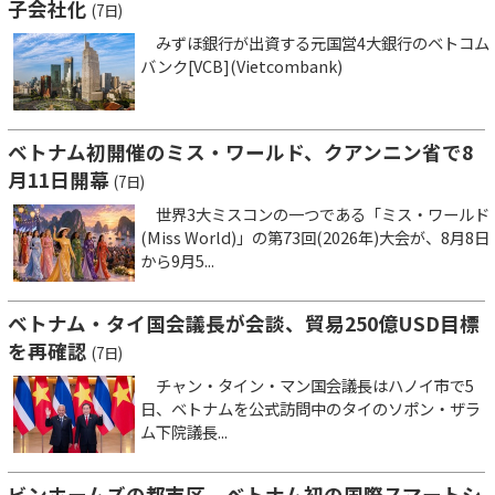
子会社化
(7日)
みずほ銀行が出資する元国営4大銀行のベトコム
バンク[VCB](Vietcombank)
ベトナム初開催のミス・ワールド、クアンニン省で8
月11日開幕
(7日)
世界3大ミスコンの一つである「ミス・ワールド
(Miss World)」の第73回(2026年)大会が、8月8日
から9月5...
ベトナム・タイ国会議長が会談、貿易250億USD目標
を再確認
(7日)
チャン・タイン・マン国会議長はハノイ市で5
日、ベトナムを公式訪問中のタイのソポン・ザラ
ム下院議長...
ビンホームズの都市区、ベトナム初の国際スマートシ