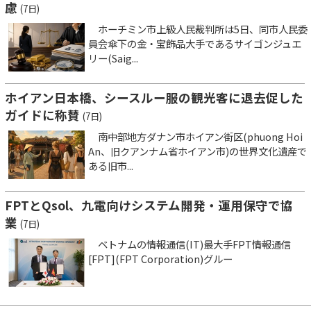
慮
(7日)
ホーチミン市上級人民裁判所は5日、同市人民委
員会傘下の金・宝飾品大手であるサイゴンジュエ
リー(Saig...
ホイアン日本橋、シースルー服の観光客に退去促した
ガイドに称賛
(7日)
南中部地方ダナン市ホイアン街区(phuong Hoi
An、旧クアンナム省ホイアン市)の世界文化遺産で
ある旧市...
FPTとQsol、九電向けシステム開発・運用保守で協
業
(7日)
ベトナムの情報通信(IT)最大手FPT情報通信
[FPT](FPT Corporation)グルー