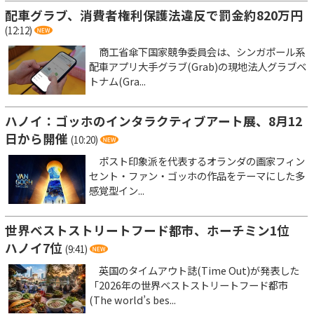
配車グラブ、消費者権利保護法違反で罰金約820万円
(12:12)
商工省傘下国家競争委員会は、シンガポール系
配車アプリ大手グラブ(Grab)の現地法人グラブベ
トナム(Gra...
ハノイ：ゴッホのインタラクティブアート展、8月12
日から開催
(10:20)
ポスト印象派を代表するオランダの画家フィン
セント・ファン・ゴッホの作品をテーマにした多
感覚型イン...
世界ベストストリートフード都市、ホーチミン1位
ハノイ7位
(9:41)
英国のタイムアウト誌(Time Out)が発表した
「2026年の世界ベストストリートフード都市
(The world’s bes...