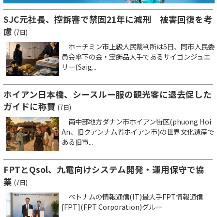
SJC元社長、控訴審で禁固21年に減刑 被害回復を考
慮
(7日)
ホーチミン市上級人民裁判所は5日、同市人民委
員会傘下の金・宝飾品大手であるサイゴンジュエ
リー(Saig...
ホイアン日本橋、シースルー服の観光客に退去促した
ガイドに称賛
(7日)
南中部地方ダナン市ホイアン街区(phuong Hoi
An、旧クアンナム省ホイアン市)の世界文化遺産で
ある旧市...
FPTとQsol、九電向けシステム開発・運用保守で協
業
(7日)
ベトナムの情報通信(IT)最大手FPT情報通信
[FPT](FPT Corporation)グルー