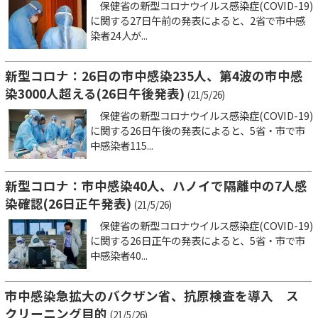
保健省の新型コロナウイルス感染症(COVID-19)
に関する27日午前の発表によると、2省で市中感
染者24人が...
新型コロナ：26日の市中感染235人、第4波の市中感
染3000人超える(26日午後発表)
(21/5/26)
保健省の新型コロナウイルス感染症(COVID-19)
に関する26日午後の発表によると、5省・市で市
中感染者115...
新型コロナ：市中感染40人、ハノイで隔離中の7人感
染確認(26日正午発表)
(21/5/26)
保健省の新型コロナウイルス感染症(COVID-19)
に関する26日正午の発表によると、5省・市で市
中感染者40...
市中感染急拡大のバクザン省、抗原検査を導入 ス
クリーニング目的
(21/5/26)