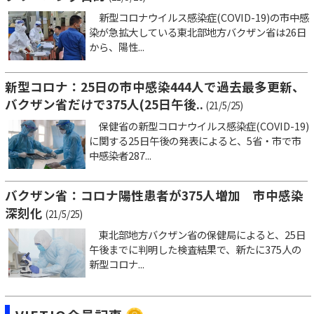
新型コロナウイルス感染症(COVID-19)の市中感
染が急拡大している東北部地方バクザン省は26日
から、陽性...
新型コロナ：25日の市中感染444人で過去最多更新、
バクザン省だけで375人(25日午後..
(21/5/25)
保健省の新型コロナウイルス感染症(COVID-19)
に関する25日午後の発表によると、5省・市で市
中感染者287...
バクザン省：コロナ陽性患者が375人増加 市中感染
深刻化
(21/5/25)
東北部地方バクザン省の保健局によると、25日
午後までに判明した検査結果で、新たに375人の
新型コロナ...