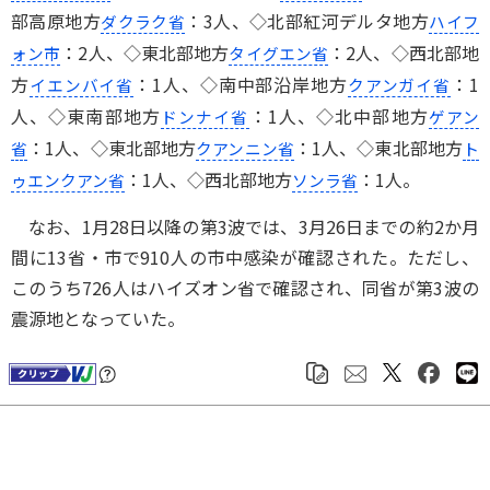
部高原地方
：3人、◇北部紅河デルタ地方
ダクラク省
ハイフ
：2人、◇東北部地方
：2人、◇西北部地
ォン市
タイグエン省
方
：1人、◇南中部沿岸地方
：1
イエンバイ省
クアンガイ省
人、◇東南部地方
：1人、◇北中部地方
ドンナイ省
ゲアン
：1人、◇東北部地方
：1人、◇東北部地方
省
クアンニン省
ト
：1人、◇西北部地方
：1人。
ゥエンクアン省
ソンラ省
なお、1月28日以降の第3波では、3月26日までの約2か月
間に13省・市で910人の市中感染が確認された。ただし、
このうち726人はハイズオン省で確認され、同省が第3波の
震源地となっていた。