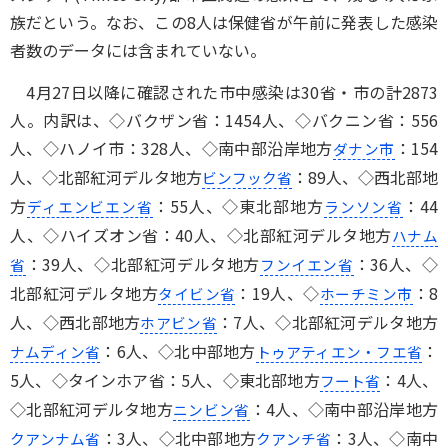
族だという。なお、この8人は保健省が午前に発表した感染
者数のデータには含まれていない。
4月27日以降に確認された市中感染は30省・市の計2873
人。内訳は、◇バクザン省：1454人、◇バクニン省：556
人、◇ハノイ市：328人、◇南中部沿岸地方
：154
ダナン市
人、◇北部紅河デルタ地方
：89人、◇西北部地
ビンフック省
方
：55人、◇東北部地方
：44
ディエンビエン省
ランソン省
人、◇ハイズオン省：40人、◇北部紅河デルタ地方
ハナム
：39人、◇北部紅河デルタ地方
：36人、◇
省
フンイエン省
北部紅河デルタ地方
：19人、◇
：8
タイビン省
ホーチミン市
人、◇西北部地方
：7人、◇北部紅河デルタ地方
ホアビン省
：6人、◇北中部地方
：
ナムディン省
トゥアティエン・フエ省
5人、◇タインホア省：5人、◇東北部地方
：4人、
フート省
◇北部紅河デルタ地方
：4人、◇南中部沿岸地方
ニンビン省
：3人、◇北中部地方
：3人、◇南中
クアンナム省
クアンチ省