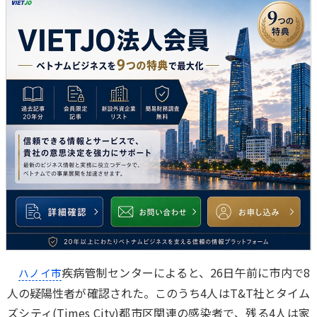
疾病管制センターによると、26日午前に市内で8
ハノイ市
人の疑陽性者が確認された。このうち4人はT&T社とタイム
ズシティ(Times City)都市区関連の感染者で、残る4人は家