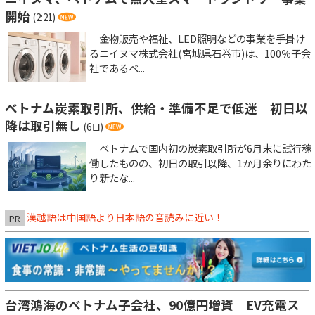
開始
(2:21)
金物販売や福祉、LED照明などの事業を手掛け
るニイヌマ株式会社(宮城県石巻市)は、100％子会
社であるベ...
ベトナム炭素取引所、供給・準備不足で低迷 初日以
降は取引無し
(6日)
ベトナムで国内初の炭素取引所が6月末に試行稼
働したものの、初日の取引以降、1か月余りにわた
り新たな...
漢越語は中国語より日本語の音読みに近い！
PR
台湾鴻海のベトナム子会社、90億円増資 EV充電ス