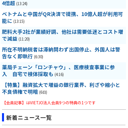
4倍超
(13:24)
ベトナムと中国がQR決済で提携、10億人超が利用可
能に
(13:15)
肥料大手2社が業績好調、他社は需要低迷とコスト増
で減益
(11:20)
所在不明納税者は滞納問わず出国停止、外国人は警
告なく即執行
(6:30)
薬局チェーン「ロンチャウ」、医療検査事業に参
入 自宅で検体採取も
(4:16)
【特集】融資拡大で増益の銀行業界、利ざや縮小と
不良債権で明暗
(6日)
【会員記事】はVIETJO法人会員9つの特典の1つです
新着ニュース一覧