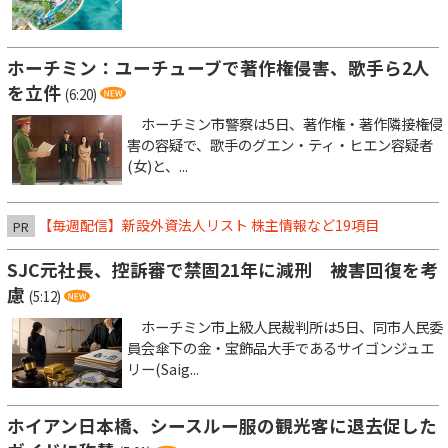
ホーチミン：ユーチューブで著作権侵害、歌手ら2人
を立件
(6:20)
ホーチミン市警察は5日、著作権・著作隣接権侵
害の容疑で、歌手のグエン・ティ・ヒエン容疑者
(女)と、...
【毎週配信】新設外資法人リスト 株主情報など19項目
PR
SJC元社長、控訴審で禁固21年に減刑 被害回復を考
慮
(5:12)
ホーチミン市上級人民裁判所は5日、同市人民委
員会傘下の金・宝飾品大手であるサイゴンジュエ
リー(Saig...
ホイアン日本橋、シースルー服の観光客に退去促した