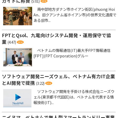
ガイドに称賛
(5:01)
南中部地方ダナン市ホイアン街区(phuong Hoi
An、旧クアンナム省ホイアン市)の世界文化遺産で
ある旧市...
FPTとQsol、九電向けシステム開発・運用保守で協
業
(4:47)
ベトナムの情報通信(IT)最大手FPT情報通信
[FPT](FPT Corporation)グルー
ソフトウェア開発ニーズウェル、ベトナム有力IT企業
とAI開発で提携
(3:22)
ソフトウェア開発を手掛ける株式会社ニーズウ
ェル(東京都千代田区)は、ベトナムを代表する情
報技術(IT)...
ニイヌマ、ベトナムで無人型スマートランドリー事業