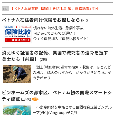
【ベトナム企業信用調査】94万社対応、財務諸表3年分
PR
ベトナム在住者向け保険をお探しなら
(PR)
慣れない海外生活、急病や事故
何かあってからでは遅い！
今すぐ保険加入【保険比較サイト】
消えゆく証言者の記憶、異国で戦死者の遺骨を捜す
兵士たち【前編】
(2日)
烈士(戦死者)の遺骨の捜索・収集は、ほとんど
の場合、ほんのわずかな手がかりから始まる。そ
の手がかり...
ビンホームズの都市区、ベトナム初の国際スマートシ
ティ認証
(13:40)
不動産開発を中核とする民間複合企業ビングル
ープ[VIC](Vingroup)子会社