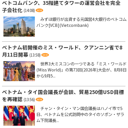
ベトコムバンク、35階建てタワーの運営会社を完全
子会社化
(14:08)
みずほ銀行が出資する元国営4大銀行のベトコム
バンク[VCB](Vietcombank)
ベトナム初開催のミス・ワールド、クアンニン省で8
月11日開幕
(13:58)
世界3大ミスコンの一つである「ミス・ワールド
(Miss World)」の第73回(2026年)大会が、8月8日
から9月5...
ベトナム・タイ国会議長が会談、貿易250億USD目標
を再確認
(13:56)
チャン・タイン・マン国会議長はハノイ市で5
日、ベトナムを公式訪問中のタイのソポン・ザラ
ム下院議長...