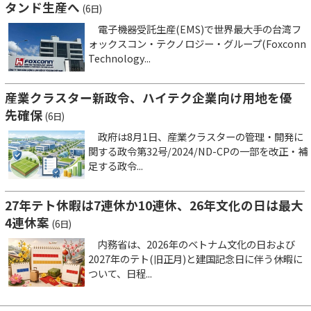
タンド生産へ
(6日)
電子機器受託生産(EMS)で世界最大手の台湾フ
ォックスコン・テクノロジー・グループ(Foxconn
Technology...
産業クラスター新政令、ハイテク企業向け用地を優
先確保
(6日)
政府は8月1日、産業クラスターの管理・開発に
関する政令第32号/2024/ND-CPの一部を改正・補
足する政令...
27年テト休暇は7連休か10連休、26年文化の日は最大
4連休案
(6日)
内務省は、2026年のベトナム文化の日および
2027年のテト(旧正月)と建国記念日に伴う休暇に
ついて、日程...