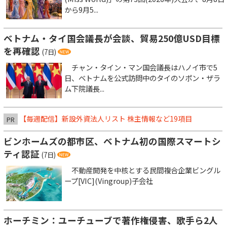
から9月5...
ベトナム・タイ国会議長が会談、貿易250億USD目標
を再確認
(7日)
チャン・タイン・マン国会議長はハノイ市で5
日、ベトナムを公式訪問中のタイのソポン・ザラ
ム下院議長...
【毎週配信】新設外資法人リスト 株主情報など19項目
PR
ビンホームズの都市区、ベトナム初の国際スマートシ
ティ認証
(7日)
不動産開発を中核とする民間複合企業ビングル
ープ[VIC](Vingroup)子会社
ホーチミン：ユーチューブで著作権侵害、歌手ら2人