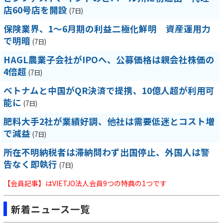
店60号店を開設
(7日)
保険業界、1～6月期の利益二極化鮮明 資産運用力
で明暗
(7日)
HAGL農業子会社がIPOへ、公募価格は親会社株価の
4倍超
(7日)
ベトナムと中国がQR決済で提携、10億人超が利用可
能に
(7日)
肥料大手2社が業績好調、他社は需要低迷とコスト増
で減益
(7日)
所在不明納税者は滞納問わず出国停止、外国人は警
告なく即執行
(7日)
【会員記事】はVIETJO法人会員9つの特典の1つです
新着ニュース一覧