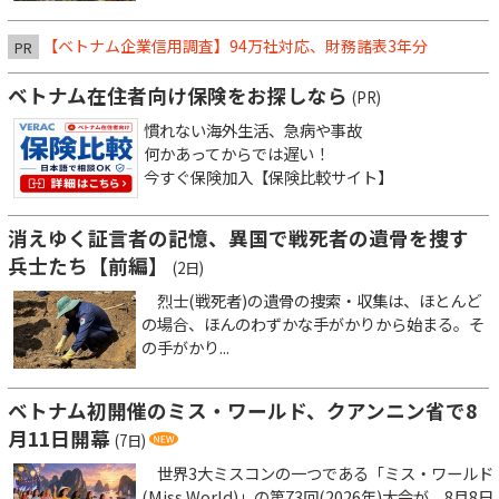
【ベトナム企業信用調査】94万社対応、財務諸表3年分
PR
ベトナム在住者向け保険をお探しなら
(PR)
慣れない海外生活、急病や事故
何かあってからでは遅い！
今すぐ保険加入【保険比較サイト】
消えゆく証言者の記憶、異国で戦死者の遺骨を捜す
兵士たち【前編】
(2日)
烈士(戦死者)の遺骨の捜索・収集は、ほとんど
の場合、ほんのわずかな手がかりから始まる。そ
の手がかり...
ベトナム初開催のミス・ワールド、クアンニン省で8
月11日開幕
(7日)
世界3大ミスコンの一つである「ミス・ワールド
(Miss World)」の第73回(2026年)大会が、8月8日