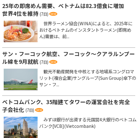
25年の即席めん需要、ベトナムは82.3億食に増加
世界4位を維持
(7日)
世界ラーメン協会(WINA)によると、2025年に
おけるベトナムのインスタントラーメン(即席め
ん)需要は、前...
サン・フーコック航空、フーコック～クアラルンプー
ル線を9月就航
(7日)
観光不動産開発を中核とする地場系コングロマ
リット(複合企業)サングループ(Sun Group)傘下の
サン・フ...
ベトコムバンク、35階建てタワーの運営会社を完全
子会社化
(7日)
みずほ銀行が出資する元国営4大銀行のベトコム
バンク[VCB](Vietcombank)