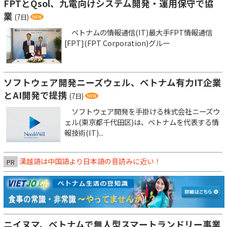
FPTとQsol、九電向けシステム開発・運用保守で協
業
(7日)
ベトナムの情報通信(IT)最大手FPT情報通信
[FPT](FPT Corporation)グルー
ソフトウェア開発ニーズウェル、ベトナム有力IT企業
とAI開発で提携
(7日)
ソフトウェア開発を手掛ける株式会社ニーズウ
ェル(東京都千代田区)は、ベトナムを代表する情
報技術(IT)...
漢越語は中国語より日本語の音読みに近い！
PR
ニイヌマ、ベトナムで無人型スマートランドリー事業