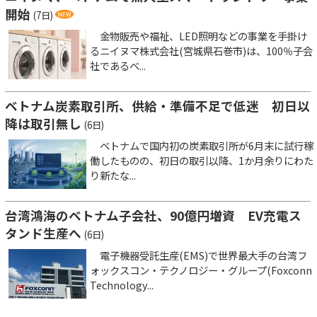
開始
(7日)
金物販売や福祉、LED照明などの事業を手掛け
るニイヌマ株式会社(宮城県石巻市)は、100％子会
社であるベ...
ベトナム炭素取引所、供給・準備不足で低迷 初日以
降は取引無し
(6日)
ベトナムで国内初の炭素取引所が6月末に試行稼
働したものの、初日の取引以降、1か月余りにわた
り新たな...
台湾鴻海のベトナム子会社、90億円増資 EV充電ス
タンド生産へ
(6日)
電子機器受託生産(EMS)で世界最大手の台湾フ
ォックスコン・テクノロジー・グループ(Foxconn
Technology...