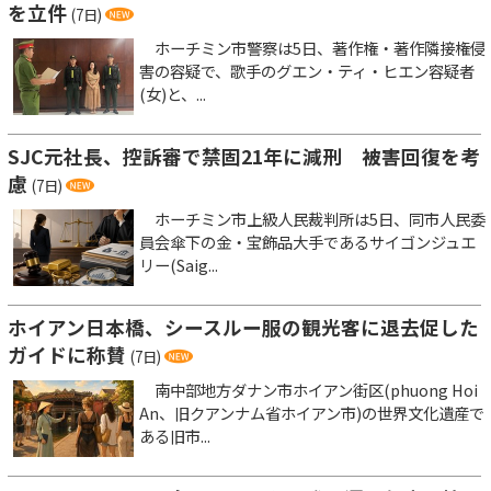
を立件
(7日)
ホーチミン市警察は5日、著作権・著作隣接権侵
害の容疑で、歌手のグエン・ティ・ヒエン容疑者
(女)と、...
SJC元社長、控訴審で禁固21年に減刑 被害回復を考
慮
(7日)
ホーチミン市上級人民裁判所は5日、同市人民委
員会傘下の金・宝飾品大手であるサイゴンジュエ
リー(Saig...
ホイアン日本橋、シースルー服の観光客に退去促した
ガイドに称賛
(7日)
南中部地方ダナン市ホイアン街区(phuong Hoi
An、旧クアンナム省ホイアン市)の世界文化遺産で
ある旧市...