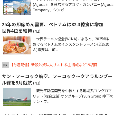
(Agoda)」を運営するアゴダ・カンパニー(Agoda
Company、シンガ...
25年の即席めん需要、ベトナムは82.3億食に増加
世界4位を維持
(7日)
世界ラーメン協会(WINA)によると、2025年に
おけるベトナムのインスタントラーメン(即席め
ん)需要は、前...
【毎週配信】新設外資法人リスト 株主情報など19項目
PR
サン・フーコック航空、フーコック～クアラルンプー
ル線を9月就航
(7日)
観光不動産開発を中核とする地場系コングロマ
リット(複合企業)サングループ(Sun Group)傘下の
サン・フ...