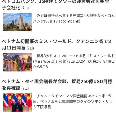
ベトコムバンク、35階建てタワーの運営会社を完全
子会社化
(7日)
みずほ銀行が出資する元国営4大銀行のベトコム
バンク[VCB](Vietcombank)
ベトナム初開催のミス・ワールド、クアンニン省で8
月11日開幕
(7日)
世界3大ミスコンの一つである「ミス・ワールド
(Miss World)」の第73回(2026年)大会が、8月8日
から9月5...
ベトナム・タイ国会議長が会談、貿易250億USD目標
を再確認
(7日)
チャン・タイン・マン国会議長はハノイ市で5
日、ベトナムを公式訪問中のタイのソポン・ザラ
ム下院議長...