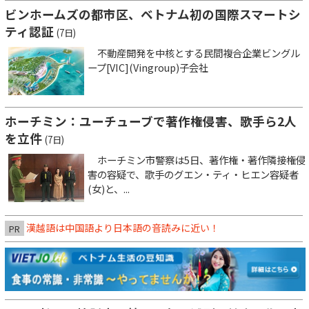
ビンホームズの都市区、ベトナム初の国際スマートシ
ティ認証
(7日)
不動産開発を中核とする民間複合企業ビングル
ープ[VIC](Vingroup)子会社
ホーチミン：ユーチューブで著作権侵害、歌手ら2人
を立件
(7日)
ホーチミン市警察は5日、著作権・著作隣接権侵
害の容疑で、歌手のグエン・ティ・ヒエン容疑者
(女)と、...
漢越語は中国語より日本語の音読みに近い！
PR