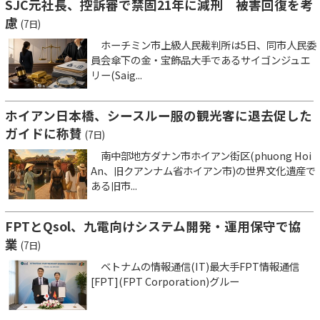
SJC元社長、控訴審で禁固21年に減刑 被害回復を考
慮
(7日)
ホーチミン市上級人民裁判所は5日、同市人民委
員会傘下の金・宝飾品大手であるサイゴンジュエ
リー(Saig...
ホイアン日本橋、シースルー服の観光客に退去促した
ガイドに称賛
(7日)
南中部地方ダナン市ホイアン街区(phuong Hoi
An、旧クアンナム省ホイアン市)の世界文化遺産で
ある旧市...
FPTとQsol、九電向けシステム開発・運用保守で協
業
(7日)
ベトナムの情報通信(IT)最大手FPT情報通信
[FPT](FPT Corporation)グルー