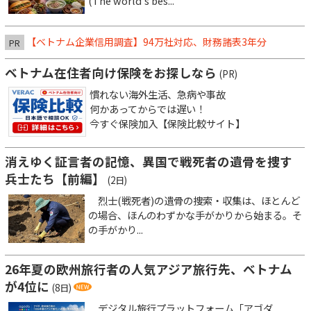
(The world’s bes...
【ベトナム企業信用調査】94万社対応、財務諸表3年分
PR
ベトナム在住者向け保険をお探しなら
(PR)
慣れない海外生活、急病や事故
何かあってからでは遅い！
今すぐ保険加入【保険比較サイト】
消えゆく証言者の記憶、異国で戦死者の遺骨を捜す
兵士たち【前編】
(2日)
烈士(戦死者)の遺骨の捜索・収集は、ほとんど
の場合、ほんのわずかな手がかりから始まる。そ
の手がかり...
26年夏の欧州旅行者の人気アジア旅行先、ベトナム
が4位に
(8日)
デジタル旅行プラットフォーム「アゴダ