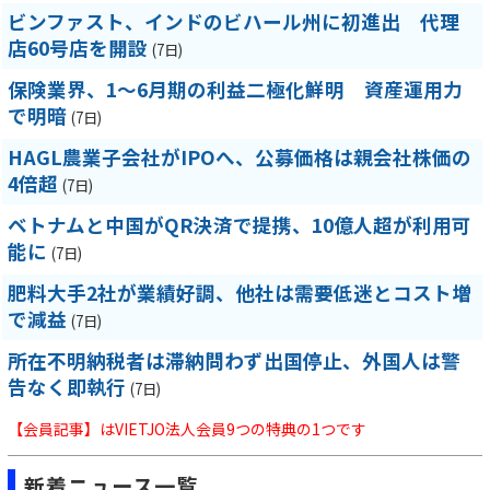
ビンファスト、インドのビハール州に初進出 代理
店60号店を開設
(7日)
保険業界、1～6月期の利益二極化鮮明 資産運用力
で明暗
(7日)
HAGL農業子会社がIPOへ、公募価格は親会社株価の
4倍超
(7日)
ベトナムと中国がQR決済で提携、10億人超が利用可
能に
(7日)
肥料大手2社が業績好調、他社は需要低迷とコスト増
で減益
(7日)
所在不明納税者は滞納問わず出国停止、外国人は警
告なく即執行
(7日)
【会員記事】はVIETJO法人会員9つの特典の1つです
新着ニュース一覧