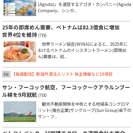
(Agoda)」を運営するアゴダ・カンパニー(Agoda
Company、シンガ...
25年の即席めん需要、ベトナムは82.3億食に増加
世界4位を維持
(7日)
世界ラーメン協会(WINA)によると、2025年に
おけるベトナムのインスタントラーメン(即席め
ん)需要は、前...
【毎週配信】新設外資法人リスト 株主情報など19項目
PR
サン・フーコック航空、フーコック～クアラルンプー
ル線を9月就航
(7日)
観光不動産開発を中核とする地場系コングロマ
リット(複合企業)サングループ(Sun Group)傘下の
サン・フ...