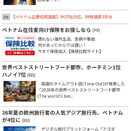
【ベトナム企業信用調査】94万社対応、財務諸表3年分
PR
ベトナム在住者向け保険をお探しなら
(PR)
慣れない海外生活、急病や事故
何かあってからでは遅い！
今すぐ保険加入【保険比較サイト】
世界ベストストリートフード都市、ホーチミン1位
ハノイ7位
(8日)
英国のタイムアウト誌(Time Out)が発表した
「2026年の世界ベストストリートフード都市
(The world’s bes...
26年夏の欧州旅行者の人気アジア旅行先、ベトナム
が4位に
(8日)
デジタル旅行プラットフォーム「アゴダ