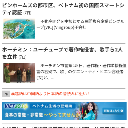
ビンホームズの都市区、ベトナム初の国際スマートシ
ティ認証
(7日)
不動産開発を中核とする民間複合企業ビングル
ープ[VIC](Vingroup)子会社
ホーチミン：ユーチューブで著作権侵害、歌手ら2人
を立件
(7日)
ホーチミン市警察は5日、著作権・著作隣接権侵
害の容疑で、歌手のグエン・ティ・ヒエン容疑者
(女)と、...
漢越語は中国語より日本語の音読みに近い！
PR