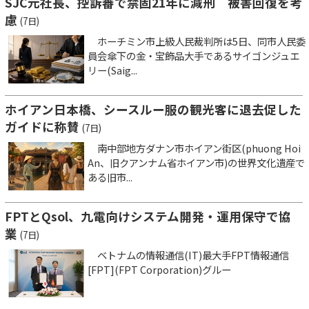
SJC元社長、控訴審で禁固21年に減刑 被害回復を考
慮
(7日)
ホーチミン市上級人民裁判所は5日、同市人民委
員会傘下の金・宝飾品大手であるサイゴンジュエ
リー(Saig...
ホイアン日本橋、シースルー服の観光客に退去促した
ガイドに称賛
(7日)
南中部地方ダナン市ホイアン街区(phuong Hoi
An、旧クアンナム省ホイアン市)の世界文化遺産で
ある旧市...
FPTとQsol、九電向けシステム開発・運用保守で協
業
(7日)
ベトナムの情報通信(IT)最大手FPT情報通信
[FPT](FPT Corporation)グルー