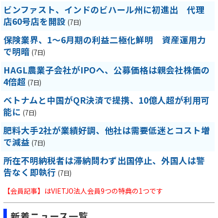
ビンファスト、インドのビハール州に初進出 代理
店60号店を開設
(7日)
保険業界、1～6月期の利益二極化鮮明 資産運用力
で明暗
(7日)
HAGL農業子会社がIPOへ、公募価格は親会社株価の
4倍超
(7日)
ベトナムと中国がQR決済で提携、10億人超が利用可
能に
(7日)
肥料大手2社が業績好調、他社は需要低迷とコスト増
で減益
(7日)
所在不明納税者は滞納問わず出国停止、外国人は警
告なく即執行
(7日)
【会員記事】はVIETJO法人会員9つの特典の1つです
新着ニュース一覧