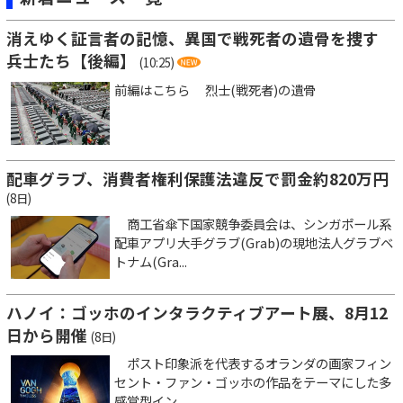
消えゆく証言者の記憶、異国で戦死者の遺骨を捜す
兵士たち【後編】
(10:25)
前編はこちら 烈士(戦死者)の遺骨
配車グラブ、消費者権利保護法違反で罰金約820万円
(8日)
商工省傘下国家競争委員会は、シンガポール系
配車アプリ大手グラブ(Grab)の現地法人グラブベ
トナム(Gra...
ハノイ：ゴッホのインタラクティブアート展、8月12
日から開催
(8日)
ポスト印象派を代表するオランダの画家フィン
セント・ファン・ゴッホの作品をテーマにした多
感覚型イン...