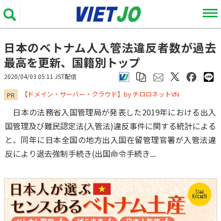
日本のベトナム人入管法違反者数が過去
最高を更新、国籍別トップ
2020/04/03 05:11 JST配信
​​​​​​​【ドメイン・サーバー・クラウド】by チロロネットVN
PR
日本の法務省入国管理局が発表した2019年における出入
国管理及び難民認定法(入管法)違反事件に関する統計による
と、同年に日本全国の地方出入国在留管理官署が入管法違
反により退去強制手続き(出国命令手続き...