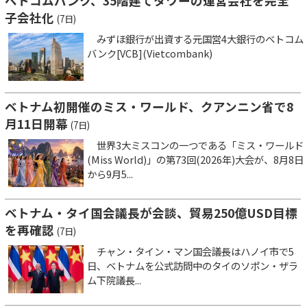
ベトコムバンク、35階建てタワーの運営会社を完全
子会社化
(7日)
みずほ銀行が出資する元国営4大銀行のベトコム
バンク[VCB](Vietcombank)
ベトナム初開催のミス・ワールド、クアンニン省で8
月11日開幕
(7日)
世界3大ミスコンの一つである「ミス・ワールド
(Miss World)」の第73回(2026年)大会が、8月8日
から9月5...
ベトナム・タイ国会議長が会談、貿易250億USD目標
を再確認
(7日)
チャン・タイン・マン国会議長はハノイ市で5
日、ベトナムを公式訪問中のタイのソポン・ザラ
ム下院議長...