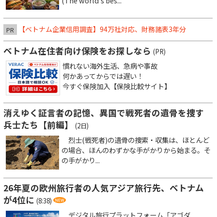
(The world’s bes...
【ベトナム企業信用調査】94万社対応、財務諸表3年分
PR
ベトナム在住者向け保険をお探しなら
(PR)
慣れない海外生活、急病や事故
何かあってからでは遅い！
今すぐ保険加入【保険比較サイト】
消えゆく証言者の記憶、異国で戦死者の遺骨を捜す
兵士たち【前編】
(2日)
烈士(戦死者)の遺骨の捜索・収集は、ほとんど
の場合、ほんのわずかな手がかりから始まる。そ
の手がかり...
26年夏の欧州旅行者の人気アジア旅行先、ベトナム
が4位に
(8:38)
デジタル旅行プラットフォーム「アゴダ