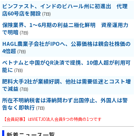
ビンファスト、インドのビハール州に初進出 代理
店60号店を開設
(7日)
保険業界、1～6月期の利益二極化鮮明 資産運用力
で明暗
(7日)
HAGL農業子会社がIPOへ、公募価格は親会社株価の
4倍超
(7日)
ベトナムと中国がQR決済で提携、10億人超が利用可
能に
(7日)
肥料大手2社が業績好調、他社は需要低迷とコスト増
で減益
(7日)
所在不明納税者は滞納問わず出国停止、外国人は警
告なく即執行
(7日)
【会員記事】はVIETJO法人会員9つの特典の1つです
新着ニュース一覧