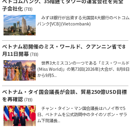
ベトコムバンク、35階建てタワーの運営会社を完全
子会社化
(7日)
みずほ銀行が出資する元国営4大銀行のベトコム
バンク[VCB](Vietcombank)
ベトナム初開催のミス・ワールド、クアンニン省で8
月11日開幕
(7日)
世界3大ミスコンの一つである「ミス・ワールド
(Miss World)」の第73回(2026年)大会が、8月8日
から9月5...
ベトナム・タイ国会議長が会談、貿易250億USD目標
を再確認
(7日)
チャン・タイン・マン国会議長はハノイ市で5
日、ベトナムを公式訪問中のタイのソポン・ザラ
ム下院議長...