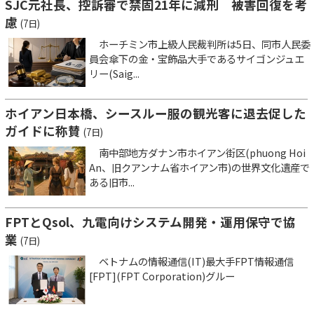
SJC元社長、控訴審で禁固21年に減刑 被害回復を考
慮
(7日)
ホーチミン市上級人民裁判所は5日、同市人民委
員会傘下の金・宝飾品大手であるサイゴンジュエ
リー(Saig...
ホイアン日本橋、シースルー服の観光客に退去促した
ガイドに称賛
(7日)
南中部地方ダナン市ホイアン街区(phuong Hoi
An、旧クアンナム省ホイアン市)の世界文化遺産で
ある旧市...
FPTとQsol、九電向けシステム開発・運用保守で協
業
(7日)
ベトナムの情報通信(IT)最大手FPT情報通信
[FPT](FPT Corporation)グルー