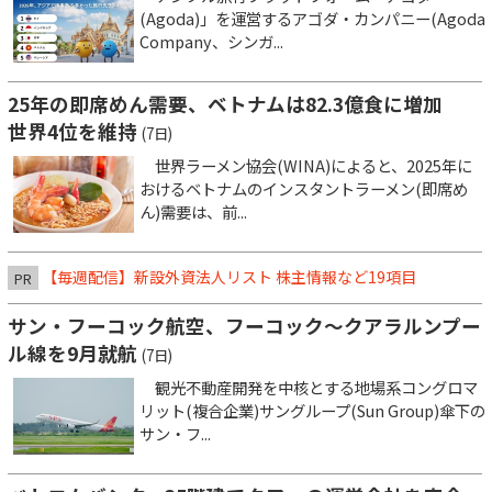
(Agoda)」を運営するアゴダ・カンパニー(Agoda
Company、シンガ...
25年の即席めん需要、ベトナムは82.3億食に増加
世界4位を維持
(7日)
世界ラーメン協会(WINA)によると、2025年に
おけるベトナムのインスタントラーメン(即席め
ん)需要は、前...
【毎週配信】新設外資法人リスト 株主情報など19項目
PR
サン・フーコック航空、フーコック～クアラルンプー
ル線を9月就航
(7日)
観光不動産開発を中核とする地場系コングロマ
リット(複合企業)サングループ(Sun Group)傘下の
サン・フ...