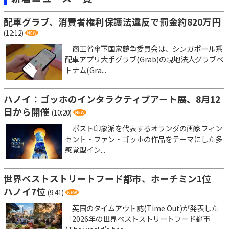
配車グラブ、消費者権利保護法違反で罰金約820万円
(12:12)
商工省傘下国家競争委員会は、シンガポール系
配車アプリ大手グラブ(Grab)の現地法人グラブベ
トナム(Gra...
ハノイ：ゴッホのインタラクティブアート展、8月12
日から開催
(10:20)
ポスト印象派を代表するオランダの画家フィン
セント・ファン・ゴッホの作品をテーマにした多
感覚型イン...
世界ベストストリートフード都市、ホーチミン1位
ハノイ7位
(9:41)
英国のタイムアウト誌(Time Out)が発表した
「2026年の世界ベストストリートフード都市