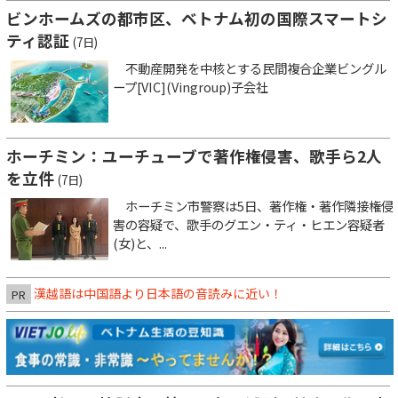
ビンホームズの都市区、ベトナム初の国際スマートシ
ティ認証
(7日)
不動産開発を中核とする民間複合企業ビングル
ープ[VIC](Vingroup)子会社
ホーチミン：ユーチューブで著作権侵害、歌手ら2人
を立件
(7日)
ホーチミン市警察は5日、著作権・著作隣接権侵
害の容疑で、歌手のグエン・ティ・ヒエン容疑者
(女)と、...
漢越語は中国語より日本語の音読みに近い！
PR