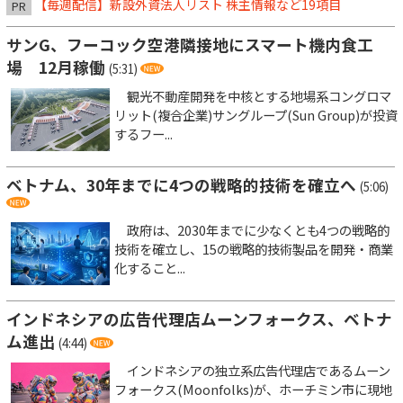
【毎週配信】新設外資法人リスト 株主情報など19項目
PR
サンG、フーコック空港隣接地にスマート機内食工
場 12月稼働
(5:31)
観光不動産開発を中核とする地場系コングロマ
リット(複合企業)サングループ(Sun Group)が投資
するフー...
ベトナム、30年までに4つの戦略的技術を確立へ
(5:06)
政府は、2030年までに少なくとも4つの戦略的
技術を確立し、15の戦略的技術製品を開発・商業
化すること...
インドネシアの広告代理店ムーンフォークス、ベトナ
ム進出
(4:44)
インドネシアの独立系広告代理店であるムーン
フォークス(Moonfolks)が、ホーチミン市に現地