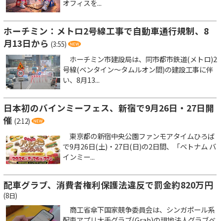
オフィスを...
ホーチミン：メトロ2号線工事で自動車通行規制、8
月13日から
(3:55)
ホーチミン市建設局は、同市都市鉄道(メトロ)2
号線(ベンタイン～タムルオン間)の建設工事に伴
い、8月13...
日本初のバインミーフェス、新宿で9月26日・27日開
催
(2:12)
東京都の新宿中央公園ファンモアタイムひろば
で9月26日(土)・27日(日)の2日間、「ベトナム バ
インミー...
配車グラブ、消費者権利保護法違反で罰金約820万円
(8日)
商工省傘下国家競争委員会は、シンガポール系
配車アプリ大手グラブ(Grab)の現地法人グラブベ