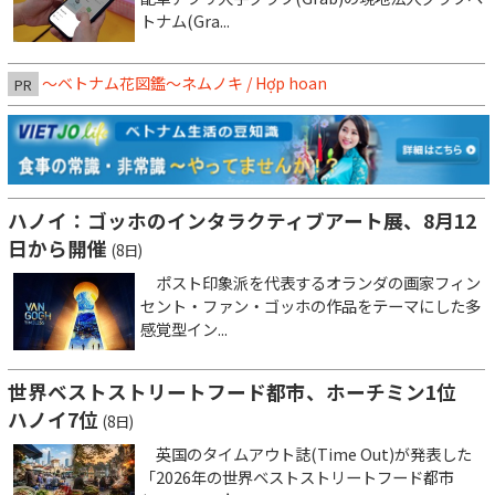
トナム(Gra...
～ベトナム花図鑑～ネムノキ / Hợp hoan
PR
ハノイ：ゴッホのインタラクティブアート展、8月12
日から開催
(8日)
ポスト印象派を代表するオランダの画家フィン
セント・ファン・ゴッホの作品をテーマにした多
感覚型イン...
世界ベストストリートフード都市、ホーチミン1位
ハノイ7位
(8日)
英国のタイムアウト誌(Time Out)が発表した
「2026年の世界ベストストリートフード都市