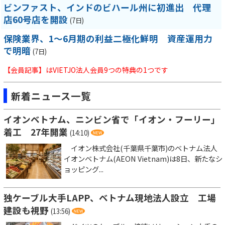
ビンファスト、インドのビハール州に初進出 代理
店60号店を開設
(7日)
保険業界、1～6月期の利益二極化鮮明 資産運用力
で明暗
(7日)
【会員記事】はVIETJO法人会員9つの特典の1つです
新着ニュース一覧
イオンベトナム、ニンビン省で「イオン・フーリー」
着工 27年開業
(14:10)
イオン株式会社(千葉県千葉市)のベトナム法人
イオンベトナム(AEON Vietnam)は8日、新たなシ
ョッピング...
独ケーブル大手LAPP、ベトナム現地法人設立 工場
建設も視野
(13:56)