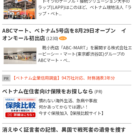
ドイツのケーブル・接続ソリューション大手の
ラップ(LAPP)はこのほど、ベトナム現地法人「ラ
ップ・ベト...
ABCマート、ベトナム5号店を8月29日オープン イ
オンモール初出店
(12:30)
靴小売店「ABC-MART」を展開する株式会社エ
ービーシー・マート(東京都渋谷区)グループの
ABCマート・ベ...
【ベトナム企業信用調査】94万社対応、財務諸表3年分
PR
ベトナム在住者向け保険をお探しなら
(PR)
慣れない海外生活、急病や事故
何かあってからでは遅い！
今すぐ保険加入【保険比較サイト】
消えゆく証言者の記憶、異国で戦死者の遺骨を捜す