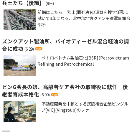
兵士たち【後編】
(9日)
前編はこちら 烈士(戦死者)の遺骨を捜す任務に
就いて3年になる、北中部地方クアンチ省軍事司令
部所...
ズンクアット製油所、バイオディーゼル混合軽油の調
合に成功
(6:29)
ペトロベトナム製油石化[BSR](Petrovietnam
Refining and Petrochemical
ビンG会長の娘、高齢者ケア会社の取締役に就任 後
継者育成本格化
(6:00)
不動産開発を中核とする民間複合企業ビングル
ープ[VIC](Vingroup)のファ