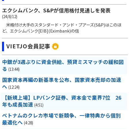
エクシムバンク、S&Pが信用格付見通しを発表
(24/8/12)
米格付け大手のスタンダード・アンド・プアーズ(S&P)はこのほ
ど、エクシムバンク[EIB](Eximbank)の信
VIETJO会員記事
中銀が3週ぶりに資金供給、預貸ミスマッチの緩和図
る
(13:44)
国家資本再編の新基準を公布、国家資本売却の加速
へ
(12:24)
【新規上場】LPバンク証券、資本金で業界7位 26
年も成長加速
(4:51)
ベトナムのクレカ市場で新競争、一律特典から個別
最適化へ
(4:28)