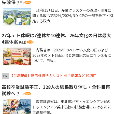
先確保
(6日)
政府は8月1日、産業クラスターの管理・開発に
関する政令第32号/2024/ND-CPの一部を改正・補
足する政令...
27年テト休暇は7連休か10連休、26年文化の日は最大
4連休案
(6日)
内務省は、2026年のベトナム文化の日および
2027年のテト(旧正月)と建国記念日に伴う休暇に
ついて、日程...
【毎週配信】新設外資法人リスト 株主情報など19項目
PR
高校卒業試験不正、328人の結果取り消し・全科目再
試験へ
(6日)
教育訓練省は、東北部地方トゥエンクアン省の
トゥエンクアン英才高校の試験会場における2026
年高校卒業...