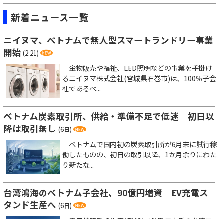
新着ニュース一覧
ニイヌマ、ベトナムで無人型スマートランドリー事業
開始
(2:21)
金物販売や福祉、LED照明などの事業を手掛け
るニイヌマ株式会社(宮城県石巻市)は、100％子会
社であるベ...
ベトナム炭素取引所、供給・準備不足で低迷 初日以
降は取引無し
(6日)
ベトナムで国内初の炭素取引所が6月末に試行稼
働したものの、初日の取引以降、1か月余りにわた
り新たな...
台湾鴻海のベトナム子会社、90億円増資 EV充電ス
タンド生産へ
(6日)