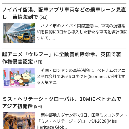
ノイバイ空港、配車アプリ車両などの乗車レーン見直
し 苦情殺到で
(6日)
ハノイ市のノイバイ国際空港は、車両の混雑緩
和を目的に3日から導入した新たな車両動線計画に
ついて、...
越アニメ「ウルフー」に全動画削除命令、英国で著
作権侵害認定
(5日)
英国・ロンドンの高等法院は、ベトナムのアニ
メ制作会社であるSコネクト(Sconnect)が制作す
る人気アニ...
ミス・ヘリテージ・グローバル、10月にベトナムで
アジア初開催
(5日)
南中部地方ダナン市で3日、国際ミスコンテスト
「ミス・ヘリテージ・グローバル2026(Miss
Heritage Glob...