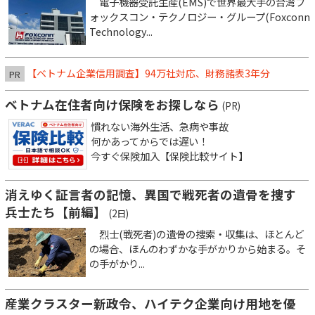
電子機器受託生産(EMS)で世界最大手の台湾フ
ォックスコン・テクノロジー・グループ(Foxconn
Technology...
【ベトナム企業信用調査】94万社対応、財務諸表3年分
PR
ベトナム在住者向け保険をお探しなら
(PR)
慣れない海外生活、急病や事故
何かあってからでは遅い！
今すぐ保険加入【保険比較サイト】
消えゆく証言者の記憶、異国で戦死者の遺骨を捜す
兵士たち【前編】
(2日)
烈士(戦死者)の遺骨の捜索・収集は、ほとんど
の場合、ほんのわずかな手がかりから始まる。そ
の手がかり...
産業クラスター新政令、ハイテク企業向け用地を優