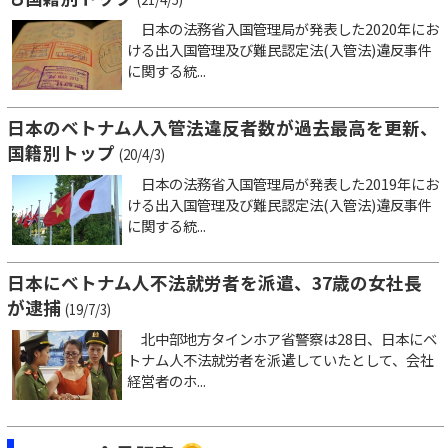
日本の法務省入国管理局が発表した2020年にお
ける出入国管理及び難民認定法(入管法)違反事件
に関する統...
日本のベトナム人入管法違反者数が過去最高を更新、
国籍別トップ
(20/4/3)
日本の法務省入国管理局が発表した2019年にお
ける出入国管理及び難民認定法(入管法)違反事件
に関する統...
日本にベトナム人不法就労者を派遣、37歳の女社長
が逮捕
(19/7/3)
北中部地方タインホア省警察は28日、日本にベ
トナム人不法就労者を派遣していたとして、会社
経営者のホ...