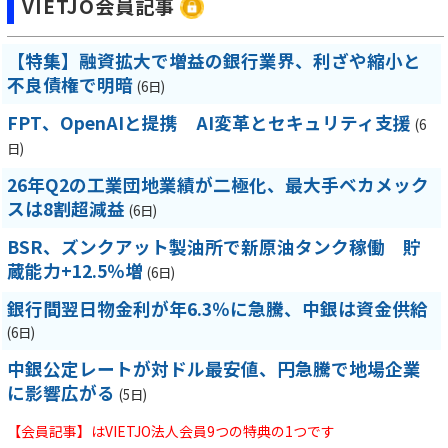
VIETJO会員記事
【特集】融資拡大で増益の銀行業界、利ざや縮小と
不良債権で明暗
(6日)
FPT、OpenAIと提携 AI変革とセキュリティ支援
(6
日)
26年Q2の工業団地業績が二極化、最大手ベカメック
スは8割超減益
(6日)
BSR、ズンクアット製油所で新原油タンク稼働 貯
蔵能力+12.5％増
(6日)
銀行間翌日物金利が年6.3％に急騰、中銀は資金供給
(6日)
中銀公定レートが対ドル最安値、円急騰で地場企業
に影響広がる
(5日)
【会員記事】はVIETJO法人会員9つの特典の1つです