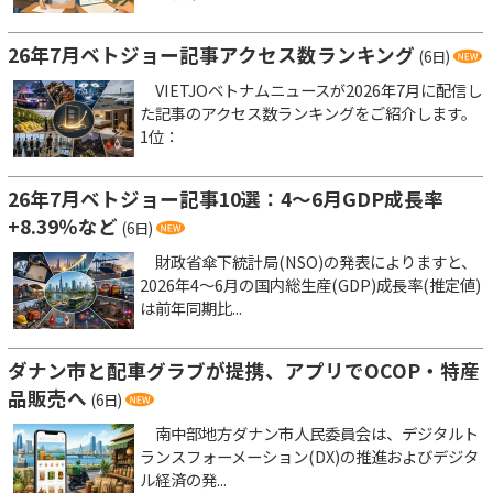
26年7月ベトジョー記事アクセス数ランキング
(6日)
VIETJOベトナムニュースが2026年7月に配信し
た記事のアクセス数ランキングをご紹介します。
1位：
26年7月ベトジョー記事10選：4～6月GDP成長率
+8.39％など
(6日)
財政省傘下統計局(NSO)の発表によりますと、
2026年4～6月の国内総生産(GDP)成長率(推定値)
は前年同期比...
ダナン市と配車グラブが提携、アプリでOCOP・特産
品販売へ
(6日)
南中部地方ダナン市人民委員会は、デジタルト
ランスフォーメーション(DX)の推進およびデジタ
ル経済の発...