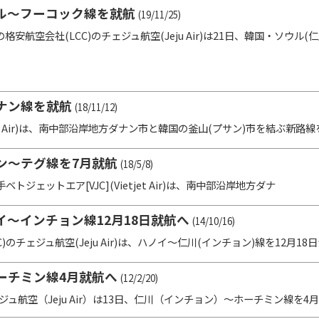
ル～フーコック線を就航
(19/11/25)
安航空会社(LCC)のチェジュ航空(Jeju Air)は21日、韓国・ソウル
ナン線を就航
(18/11/12)
 Air)は、南中部沿岸地方ダナン市と韓国の釜山(プサン)市を結ぶ新路線を10
ン～テグ線を7月就航
(18/5/8)
トジェットエア[VJC](Vietjet Air)は、南中部沿岸地方ダナ
～インチョン線12月18日就航へ
(14/10/16)
チェジュ航空(Jeju Air)は、ハノイ～仁川(インチョン)線を12月18日か
ーチミン線4月就航へ
(12/2/20)
航空（Jeju Air）は13日、仁川（インチョン）～ホーチミン線を4月5