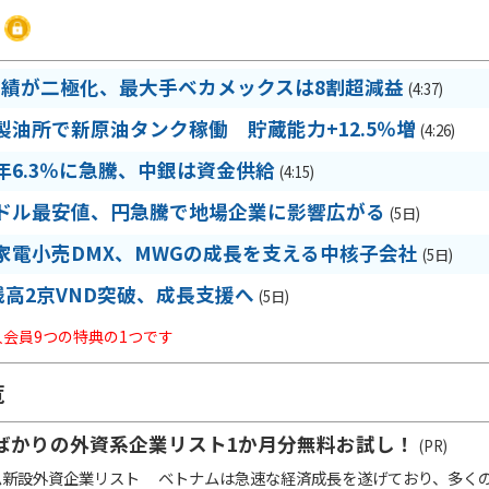
業績が二極化、最大手ベカメックスは8割超減益
(4:37)
製油所で新原油タンク稼働 貯蔵能力+12.5％増
(4:26)
6.3％に急騰、中銀は資金供給
(4:15)
ドル最安値、円急騰で地場企業に影響広がる
(5日)
家電小売DMX、MWGの成長を支える中核子会社
(5日)
残高2京VND突破、成長支援へ
(5日)
法人会員9つの特典の1つです
覧
ばかりの外資系企業リスト1か月分無料お試し！
(PR)
ム新設外資企業リスト ベトナムは急速な経済成長を遂げており、多く