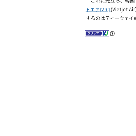
これに先立ち、韓国の格安航
(Vietj
トエア[VJC]
するのはティーウェイ