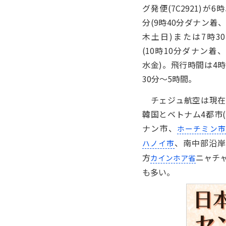
グ発便(7C2921)が6時
分(9時40分ダナン着
木土日)または7時3
(10時10分ダナン着
水金)。飛行時間は4
30分～5時間。
チェジュ航空は現在
韓国とベトナム4都市
ナン市、
ホーチミン
、南中部沿岸
ハノイ市
方
ニャチ
カインホア省
も多い。