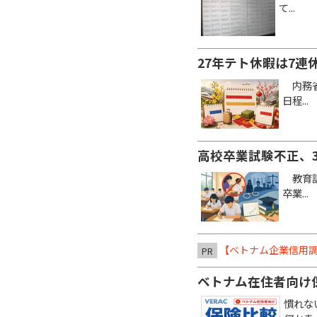
て...
27年テト休暇は7連
内務省
日程...
高校卒業試験不正、
教育訓
卒業...
【ベトナム企業信用調
PR
ベトナム在住者向け
慣れな