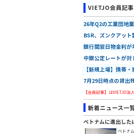
VIETJO会員記事
26年Q2の工業団地
BSR、ズンクアット
銀行間翌日物金利が年
中銀公定レートが対
【新規上場】携帯・
7月29日時点の貸出
【会員記事】はVIETJO
新着ニュース一
ベトナムに進出した
ベトナ