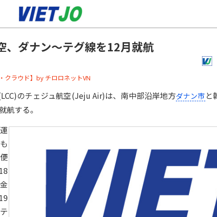
空、ダナン～テグ線を12月就航
ーバー・クラウド】by チロロネットVN
C)のチェジュ航空(Jeju Air)は、南中部沿岸地方
と
ダナン市
ら就航する。
運
も
便
18
木金
19
、テ