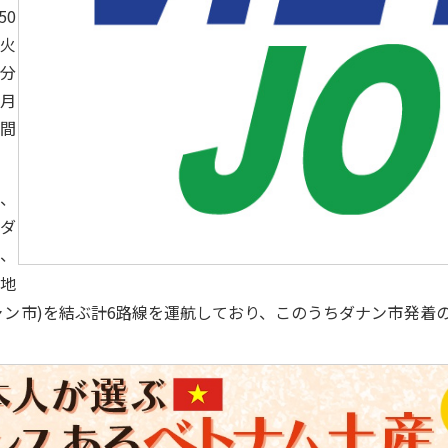
50
、火
0分
、月
時間
、
(ダ
、
市
地
ャン市)を結ぶ計6路線を運航しており、このうちダナン市発着の