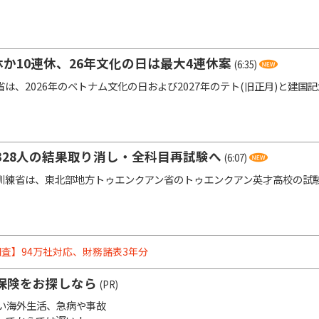
休か10連休、26年文化の日は最大4連休案
(6:35)
は、2026年のベトナム文化の日および2027年のテト(旧正月)と建国
328人の結果取り消し・全科目再試験へ
(6:07)
練省は、東北部地方トゥエンクアン省のトゥエンクアン英才高校の試験会
査】94万社対応、財務諸表3年分
保険をお探しなら
(PR)
い海外生活、急病や事故