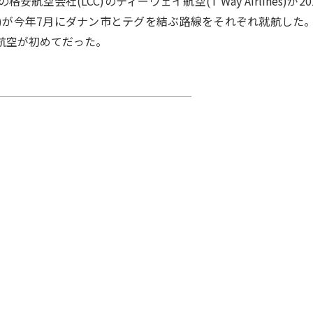
空会社(LCC)のティーウェイ航空(T’Way Airlines)が2
et Air)が今年7月にダナン市とテグを結ぶ路線をそれぞれ就航
航空が初めてだった。