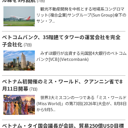
(7日)
観光不動産開発を中核とする地場系コングロマ
リット(複合企業)サングループ(Sun Group)傘下の
サン・フ...
ベトコムバンク、35階建てタワーの運営会社を完全
子会社化
(7日)
みずほ銀行が出資する元国営4大銀行のベトコム
バンク[VCB](Vietcombank)
ベトナム初開催のミス・ワールド、クアンニン省で8
月11日開幕
(7日)
世界3大ミスコンの一つである「ミス・ワールド
(Miss World)」の第73回(2026年)大会が、8月8日
から9月5...
ベトナム・タイ国会議長が会談、貿易250億USD目標