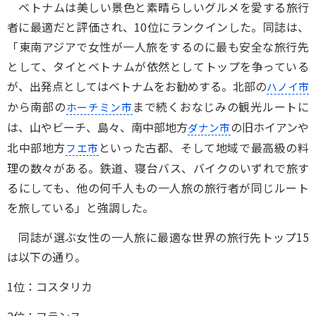
ベトナムは美しい景色と素晴らしいグルメを愛する旅行
者に最適だと評価され、10位にランクインした。同誌は、
「東南アジアで女性が一人旅をするのに最も安全な旅行先
として、タイとベトナムが依然としてトップを争っている
が、出発点としてはベトナムをお勧めする。北部の
ハノイ市
から南部の
まで続くおなじみの観光ルートに
ホーチミン市
は、山やビーチ、島々、南中部地方
の旧ホイアンや
ダナン市
北中部地方
といった古都、そして地域で最高級の料
フエ市
理の数々がある。鉄道、寝台バス、バイクのいずれで旅す
るにしても、他の何千人もの一人旅の旅行者が同じルート
を旅している」と強調した。
同誌が選ぶ女性の一人旅に最適な世界の旅行先トップ15
は以下の通り。
1位：コスタリカ