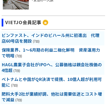
VIETJO会員記事
ビンファスト、インドのビハール州に初進出 代理
店60号店を開設
(7日)
保険業界、1～6月期の利益二極化鮮明 資産運用力
で明暗
(7日)
HAGL農業子会社がIPOへ、公募価格は親会社株価の
4倍超
(7日)
ベトナムと中国がQR決済で提携、10億人超が利用可
能に
(7日)
肥料大手2社が業績好調、他社は需要低迷とコスト増
で減益
(7日)