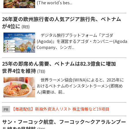
(The world’s bes...
26年夏の欧州旅行者の人気アジア旅行先、ベトナム
が4位に
(8日)
デジタル旅行プラットフォーム「アゴダ
(Agoda)」を運営するアゴダ・カンパニー(Agoda
Company、シンガ...
25年の即席めん需要、ベトナムは82.3億食に増加
世界4位を維持
(7日)
世界ラーメン協会(WINA)によると、2025年に
おけるベトナムのインスタントラーメン(即席め
ん)需要は、前...
【毎週配信】新設外資法人リスト 株主情報など19項目
PR
サン・フーコック航空、フーコック～クアラルンプー
ル線を9月就航