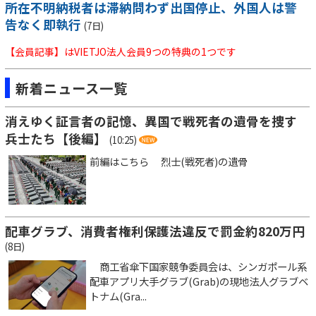
所在不明納税者は滞納問わず出国停止、外国人は警
告なく即執行
(7日)
【会員記事】はVIETJO法人会員9つの特典の1つです
新着ニュース一覧
消えゆく証言者の記憶、異国で戦死者の遺骨を捜す
兵士たち【後編】
(10:25)
前編はこちら 烈士(戦死者)の遺骨
配車グラブ、消費者権利保護法違反で罰金約820万円
(8日)
商工省傘下国家競争委員会は、シンガポール系
配車アプリ大手グラブ(Grab)の現地法人グラブベ
トナム(Gra...