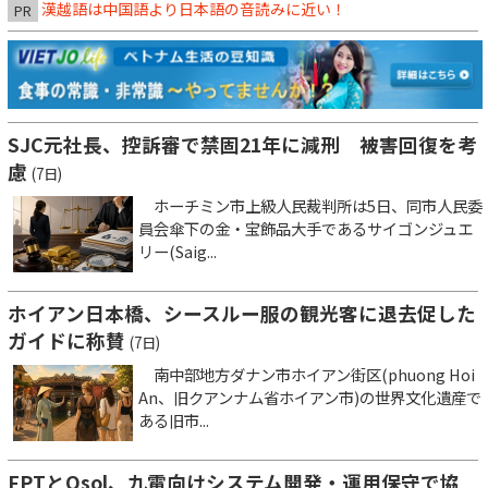
漢越語は中国語より日本語の音読みに近い！
PR
SJC元社長、控訴審で禁固21年に減刑 被害回復を考
慮
(7日)
ホーチミン市上級人民裁判所は5日、同市人民委
員会傘下の金・宝飾品大手であるサイゴンジュエ
リー(Saig...
ホイアン日本橋、シースルー服の観光客に退去促した
ガイドに称賛
(7日)
南中部地方ダナン市ホイアン街区(phuong Hoi
An、旧クアンナム省ホイアン市)の世界文化遺産で
ある旧市...
FPTとQsol、九電向けシステム開発・運用保守で協