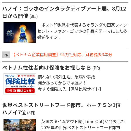
ハノイ：ゴッホのインタラクティブアート展、8月12
日から開催
(8日)
ポスト印象派を代表するオランダの画家フィン
セント・ファン・ゴッホの作品をテーマにした多
感覚型イン...
【ベトナム企業信用調査】94万社対応、財務諸表3年分
PR
ベトナム在住者向け保険をお探しなら
(PR)
慣れない海外生活、急病や事故
何かあってからでは遅い！
今すぐ保険加入【保険比較サイト】
世界ベストストリートフード都市、ホーチミン1位
ハノイ7位
(8日)
英国のタイムアウト誌(Time Out)が発表した
「2026年の世界ベストストリートフード都市