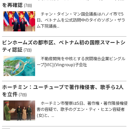
を再確認
(7日)
チャン・タイン・マン国会議長はハノイ市で5
日、ベトナムを公式訪問中のタイのソポン・ザラ
ム下院議長...
ビンホームズの都市区、ベトナム初の国際スマートシ
ティ認証
(7日)
不動産開発を中核とする民間複合企業ビングル
ープ[VIC](Vingroup)子会社
ホーチミン：ユーチューブで著作権侵害、歌手ら2人
を立件
(7日)
ホーチミン市警察は5日、著作権・著作隣接権侵
害の容疑で、歌手のグエン・ティ・ヒエン容疑者
(女)と、...