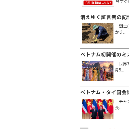
今すぐ
消えゆく証言者の記
烈士(
かり...
ベトナム初開催のミ
世界3大
月5...
ベトナム・タイ国会議
チャン
長...