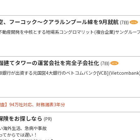
空、フーコック～クアラルンプール線を9月就航
(7日)
動産開発を中核とする地場系コングロマリット(複合企業)サングループ(Su
5階建てタワーの運営会社を完全子会社化
(7日)
行が出資する元国営4大銀行のベトコムバンク[VCB](Vietcombank
査】94万社対応、財務諸表3年分
保険をお探しなら
(PR)
い海外生活、急病や事故
ってからでは遅い！