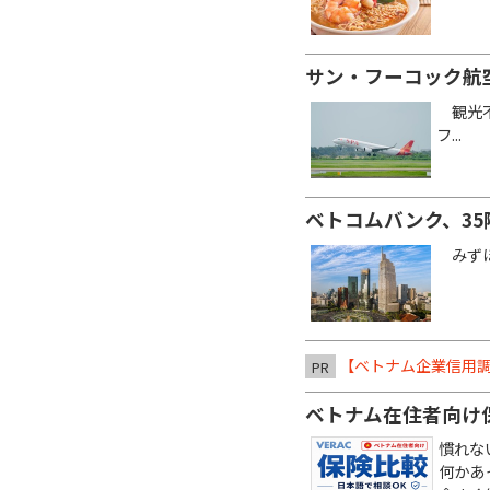
サン・フーコック航
観光不
フ...
ベトコムバンク、3
みずほ銀
【ベトナム企業信用調
PR
ベトナム在住者向け
慣れな
何かあ