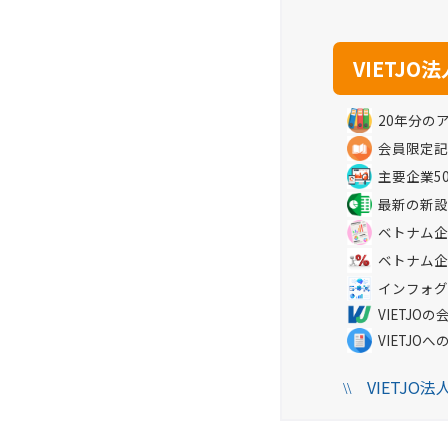
20年分の
会員限定記
主要企業5
最新の新設
ベトナム企
ベトナム企
インフォグ
VIETJ
VIETJO
VIETJO
\\