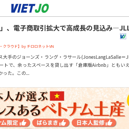
nb」、電子商取引拡大で高成長の見込み―JL
ーバー・クラウド】by チロロネットVN
のジョーンズ・ラング・ラサール(JonesLangLaSalle＝
ートで、余ったスペースを貸し出す「倉庫版Airbnb」ともい
った。この...