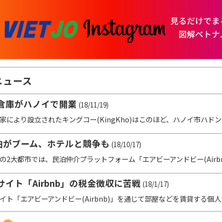
ニュース
倉庫がハノイで開業
(18/11/19)
より設立されたキングコー(KingKho)はこのほど、ハノイ市ハドン区
b民泊がブーム、ホテルと競争も
(18/10/17)
大都市では、民泊仲介プラットフォーム「エアビーアンドビー(Airbnb)
イト「Airbnb」の税金徴収に苦戦
(18/1/17)
「エアビーアンドビー(Airbnb)」を通じて部屋などを賃貸する個人か