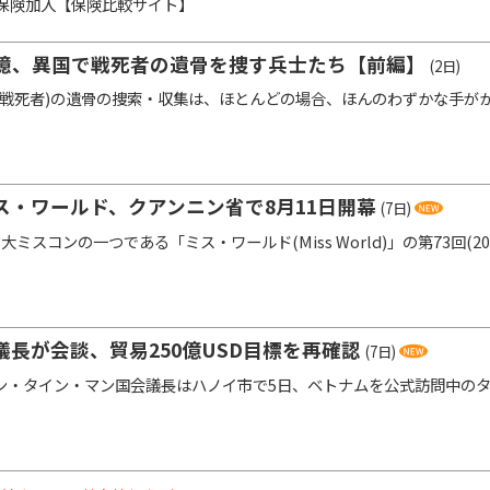
保険加入【保険比較サイト】
憶、異国で戦死者の遺骨を捜す兵士たち【前編】
(2日)
戦死者)の遺骨の捜索・収集は、ほとんどの場合、ほんのわずかな手が
ス・ワールド、クアンニン省で8月11日開幕
(7日)
ミスコンの一つである「ミス・ワールド(Miss World)」の第73回(20
長が会談、貿易250億USD目標を再確認
(7日)
・タイン・マン国会議長はハノイ市で5日、ベトナムを公式訪問中のタ