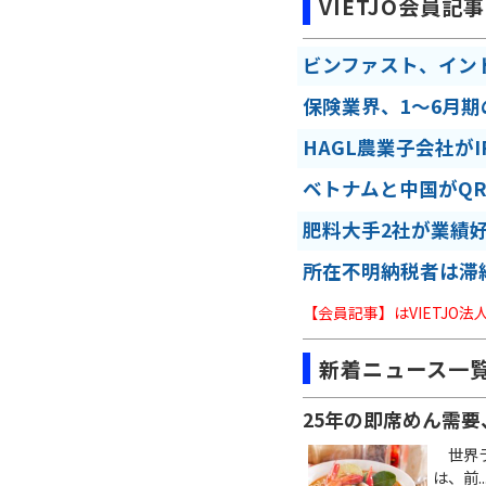
VIETJO会員記事
ビンファスト、イン
保険業界、1～6月
HAGL農業子会社が
ベトナムと中国がQ
肥料大手2社が業績
所在不明納税者は滞
【会員記事】はVIETJO
新着ニュース一
25年の即席めん需要
世界ラ
は、前..