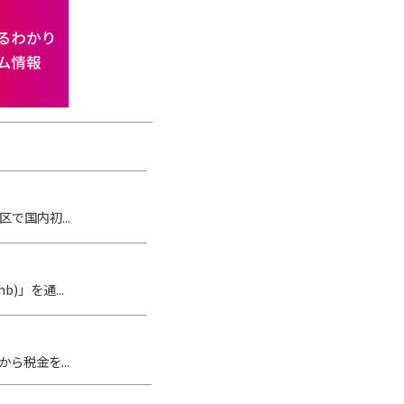
で国内初...
」を通...
ら税金を...