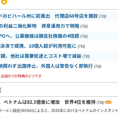
ドのビハール州に初進出 代理店60号店を開設
(7日)
期の利益二極化鮮明 資産運用力で明暗
(7日)
IPOへ、公募価格は親会社株価の4倍超
(7日)
R決済で提携、10億人超が利用可能に
(7日)
好調、他社は需要低迷とコスト増で減益
(7日)
納問わず出国停止、外国人は警告なく即執行
(7日)
法人会員9つの特典の1つです
覧
、ベトナムは82.3億食に増加 世界4位を維持
(7日)
ーメン協会(WINA)によると、2025年におけるベトナムのインスタント
.