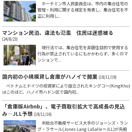
ホーチミン市人民委員会は、市内の集合住宅の
管理・利用に関する規定を発表し、集合住宅を不
正に利用し...
マンション民泊、違法も氾濫 住民は迷惑被る
(24/8/23)
現行法では、集合住宅を非居住目的で使用する
行為が禁止されているにもかかわらず、多くのマ
ンションで...
国内初の小規模貸し倉庫がハノイで開業
(18/11/19)
ベトナムとドイツの投資家により設立されたキングコー(KingKho)
はこのほど、ハノイ市ハドン区で国内初...
「倉庫版Airbnb」、電子商取引拡大で高成長の見込
み―JLL予想
(18/11/16)
米総合不動産サービス大手のジョーンズ・ラン
グ・ラサール(Jones Lang LaSalle＝JLL)が先般