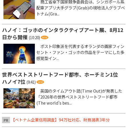
商工省傘下国家競争委員会は、シンガポール系
配車アプリ大手グラブ(Grab)の現地法人グラブベ
トナム(Gra...
ハノイ：ゴッホのインタラクティブアート展、8月12
日から開催
(10:20)
ポスト印象派を代表するオランダの画家フィン
セント・ファン・ゴッホの作品をテーマにした多
感覚型イン...
世界ベストストリートフード都市、ホーチミン1位
ハノイ7位
(9:41)
英国のタイムアウト誌(Time Out)が発表した
「2026年の世界ベストストリートフード都市
(The world’s bes...
【ベトナム企業信用調査】94万社対応、財務諸表3年分
PR