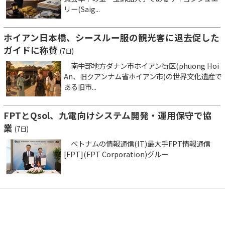
リー(Saig...
ホイアン日本橋、シースルー服の観光客に退去促した
ガイドに称賛
(7日)
南中部地方ダナン市ホイアン街区(phuong Hoi
An、旧クアンナム省ホイアン市)の世界文化遺産で
ある旧市...
FPTとQsol、九電向けシステム開発・運用保守で協
業
(7日)
ベトナムの情報通信(IT)最大手FPT情報通信
[FPT](FPT Corporation)グルー