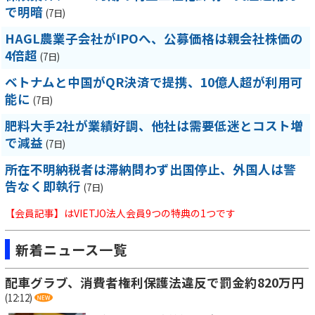
で明暗
(7日)
HAGL農業子会社がIPOへ、公募価格は親会社株価の
4倍超
(7日)
ベトナムと中国がQR決済で提携、10億人超が利用可
能に
(7日)
肥料大手2社が業績好調、他社は需要低迷とコスト増
で減益
(7日)
所在不明納税者は滞納問わず出国停止、外国人は警
告なく即執行
(7日)
【会員記事】はVIETJO法人会員9つの特典の1つです
新着ニュース一覧
配車グラブ、消費者権利保護法違反で罰金約820万円
(12:12)