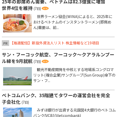
25年の即席めん需要、ベトナムは82.3億食に増加
世界4位を維持
(7日)
世界ラーメン協会(WINA)によると、2025年に
おけるベトナムのインスタントラーメン(即席め
ん)需要は、前...
【毎週配信】新設外資法人リスト 株主情報など19項目
PR
サン・フーコック航空、フーコック～クアラルンプー
ル線を9月就航
(7日)
観光不動産開発を中核とする地場系コングロマ
リット(複合企業)サングループ(Sun Group)傘下の
サン・フ...
ベトコムバンク、35階建てタワーの運営会社を完全
子会社化
(7日)
みずほ銀行が出資する元国営4大銀行のベトコム
バンク[VCB](Vietcombank)