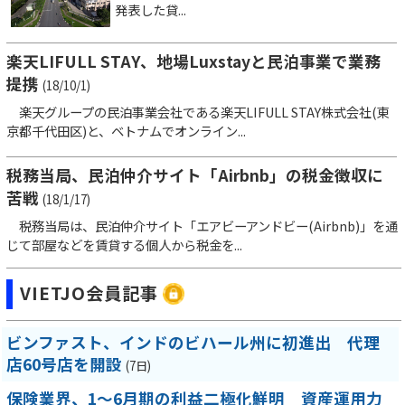
発表した貸...
楽天LIFULL STAY、地場Luxstayと民泊事業で業務
提携
(18/10/1)
楽天グループの民泊事業会社である楽天LIFULL STAY株式会社(東
京都千代田区)と、ベトナムでオンライン...
税務当局、民泊仲介サイト「Airbnb」の税金徴収に
苦戦
(18/1/17)
税務当局は、民泊仲介サイト「エアビーアンドビー(Airbnb)」を通
じて部屋などを賃貸する個人から税金を...
VIETJO会員記事
ビンファスト、インドのビハール州に初進出 代理
店60号店を開設
(7日)
保険業界、1～6月期の利益二極化鮮明 資産運用力