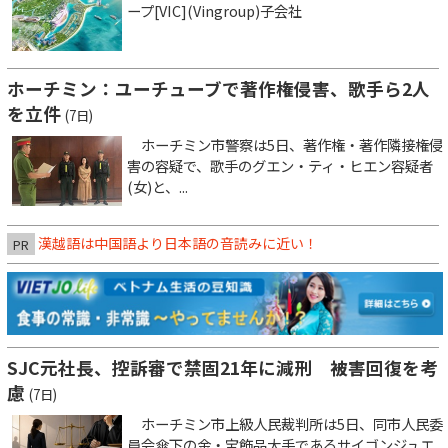
ープ[VIC](Vingroup)子会社
ホーチミン：ユーチューブで著作権侵害、歌手ら2人
を立件
(7日)
ホーチミン市警察は5日、著作権・著作隣接権侵
害の容疑で、歌手のグエン・ティ・ヒエン容疑者
(女)と、...
漢越語は中国語より日本語の音読みに近い！
PR
SJC元社長、控訴審で禁固21年に減刑 被害回復を考
慮
(7日)
ホーチミン市上級人民裁判所は5日、同市人民委
員会傘下の金・宝飾品大手であるサイゴンジュエ