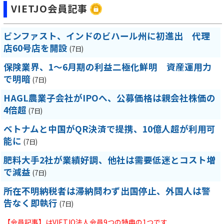
VIETJO会員記事
ビンファスト、インドのビハール州に初進出 代理
店60号店を開設
(7日)
保険業界、1～6月期の利益二極化鮮明 資産運用力
で明暗
(7日)
HAGL農業子会社がIPOへ、公募価格は親会社株価の
4倍超
(7日)
ベトナムと中国がQR決済で提携、10億人超が利用可
能に
(7日)
肥料大手2社が業績好調、他社は需要低迷とコスト増
で減益
(7日)
所在不明納税者は滞納問わず出国停止、外国人は警
告なく即執行
(7日)
【会員記事】はVIETJO法人会員9つの特典の1つです