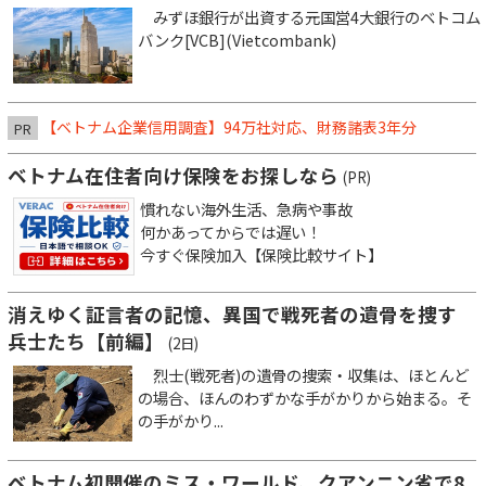
みずほ銀行が出資する元国営4大銀行のベトコム
バンク[VCB](Vietcombank)
【ベトナム企業信用調査】94万社対応、財務諸表3年分
PR
ベトナム在住者向け保険をお探しなら
(PR)
慣れない海外生活、急病や事故
何かあってからでは遅い！
今すぐ保険加入【保険比較サイト】
消えゆく証言者の記憶、異国で戦死者の遺骨を捜す
兵士たち【前編】
(2日)
烈士(戦死者)の遺骨の捜索・収集は、ほとんど
の場合、ほんのわずかな手がかりから始まる。そ
の手がかり...
ベトナム初開催のミス・ワールド、クアンニン省で8