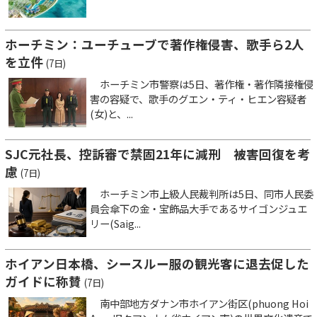
ホーチミン：ユーチューブで著作権侵害、歌手ら2人
を立件
(7日)
ホーチミン市警察は5日、著作権・著作隣接権侵
害の容疑で、歌手のグエン・ティ・ヒエン容疑者
(女)と、...
SJC元社長、控訴審で禁固21年に減刑 被害回復を考
慮
(7日)
ホーチミン市上級人民裁判所は5日、同市人民委
員会傘下の金・宝飾品大手であるサイゴンジュエ
リー(Saig...
ホイアン日本橋、シースルー服の観光客に退去促した
ガイドに称賛
(7日)
南中部地方ダナン市ホイアン街区(phuong Hoi