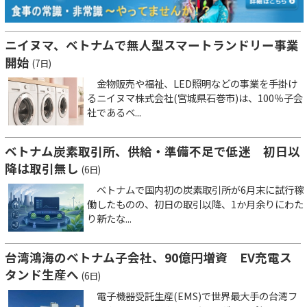
ニイヌマ、ベトナムで無人型スマートランドリー事業
開始
(7日)
金物販売や福祉、LED照明などの事業を手掛け
るニイヌマ株式会社(宮城県石巻市)は、100％子会
社であるベ...
ベトナム炭素取引所、供給・準備不足で低迷 初日以
降は取引無し
(6日)
ベトナムで国内初の炭素取引所が6月末に試行稼
働したものの、初日の取引以降、1か月余りにわた
り新たな...
台湾鴻海のベトナム子会社、90億円増資 EV充電ス
タンド生産へ
(6日)
電子機器受託生産(EMS)で世界最大手の台湾フ