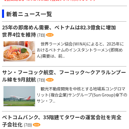
新着ニュース一覧
25年の即席めん需要、ベトナムは82.3億食に増加
世界4位を維持
(7日)
世界ラーメン協会(WINA)によると、2025年に
おけるベトナムのインスタントラーメン(即席め
ん)需要は、前...
サン・フーコック航空、フーコック～クアラルンプー
ル線を9月就航
(7日)
観光不動産開発を中核とする地場系コングロマ
リット(複合企業)サングループ(Sun Group)傘下の
サン・フ...
ベトコムバンク、35階建てタワーの運営会社を完全
子会社化
(7日)