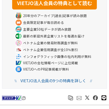
20年分のアーカイブ(過去)記事が読み放題
会員限定記事が毎日読める
主要企業50社データが読み放題
最新の新設外資企業リストを毎週お届け
ベトナム企業の簡易財務調査が無料
ベトナム企業信用調査が全10％割引
インフォグラフィック画像の社内利用が無料
VIETJOの会社情報ページに上位掲載
VIETJOへのPR記事掲載が無料
VIETJO法人会員の9つの特典を詳しく
\\
//