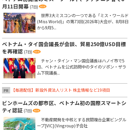
月11日開幕
(7日)
世界3大ミスコンの一つである「ミス・ワールド
(Miss World)」の第73回(2026年)大会が、8月8日
から9月5...
ベトナム・タイ国会議長が会談、貿易250億USD目標
を再確認
(7日)
チャン・タイン・マン国会議長はハノイ市で5
日、ベトナムを公式訪問中のタイのソポン・ザラ
ム下院議長...
【毎週配信】新設外資法人リスト 株主情報など19項目
PR
ビンホームズの都市区、ベトナム初の国際スマートシ
ティ認証
(7日)
不動産開発を中核とする民間複合企業ビングル
ープ[VIC](Vingroup)子会社