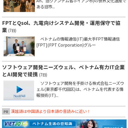
An、旧クアンナム省ホイアン市)の世界文化遺産で
ある旧市...
FPTとQsol、九電向けシステム開発・運用保守で協
業
(7日)
ベトナムの情報通信(IT)最大手FPT情報通信
[FPT](FPT Corporation)グルー
ソフトウェア開発ニーズウェル、ベトナム有力IT企業
とAI開発で提携
(7日)
ソフトウェア開発を手掛ける株式会社ニーズウ
ェル(東京都千代田区)は、ベトナムを代表する情
報技術(IT)...
漢越語は中国語より日本語の音読みに近い！
PR