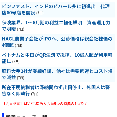
ビンファスト、インドのビハール州に初進出 代理
店60号店を開設
(7日)
保険業界、1～6月期の利益二極化鮮明 資産運用力
で明暗
(7日)
HAGL農業子会社がIPOへ、公募価格は親会社株価の
4倍超
(7日)
ベトナムと中国がQR決済で提携、10億人超が利用可
能に
(7日)
肥料大手2社が業績好調、他社は需要低迷とコスト増
で減益
(7日)
所在不明納税者は滞納問わず出国停止、外国人は警
告なく即執行
(7日)
【会員記事】はVIETJO法人会員9つの特典の1つです
新着ニュース一覧