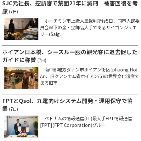
SJC元社長、控訴審で禁固21年に減刑 被害回復を考
慮
(7日)
ホーチミン市上級人民裁判所は5日、同市人民委
員会傘下の金・宝飾品大手であるサイゴンジュエ
リー(Saig...
ホイアン日本橋、シースルー服の観光客に退去促した
ガイドに称賛
(7日)
南中部地方ダナン市ホイアン街区(phuong Hoi
An、旧クアンナム省ホイアン市)の世界文化遺産で
ある旧市...
FPTとQsol、九電向けシステム開発・運用保守で協
業
(7日)
ベトナムの情報通信(IT)最大手FPT情報通信
[FPT](FPT Corporation)グルー