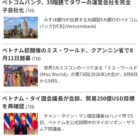
ベトコムバンク、35階建てタワーの運営会社を完全
子会社化
(7日)
みずほ銀行が出資する元国営4大銀行のベトコム
バンク[VCB](Vietcombank)
ベトナム初開催のミス・ワールド、クアンニン省で8
月11日開幕
(7日)
世界3大ミスコンの一つである「ミス・ワールド
(Miss World)」の第73回(2026年)大会が、8月8日
から9月5...
ベトナム・タイ国会議長が会談、貿易250億USD目標
を再確認
(7日)
チャン・タイン・マン国会議長はハノイ市で5
日、ベトナムを公式訪問中のタイのソポン・ザラ
ム下院議長...