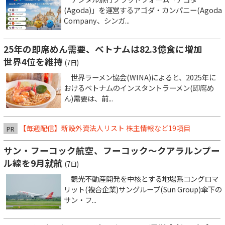
(Agoda)」を運営するアゴダ・カンパニー(Agoda
Company、シンガ...
25年の即席めん需要、ベトナムは82.3億食に増加
世界4位を維持
(7日)
世界ラーメン協会(WINA)によると、2025年に
おけるベトナムのインスタントラーメン(即席め
ん)需要は、前...
【毎週配信】新設外資法人リスト 株主情報など19項目
PR
サン・フーコック航空、フーコック～クアラルンプー
ル線を9月就航
(7日)
観光不動産開発を中核とする地場系コングロマ
リット(複合企業)サングループ(Sun Group)傘下の
サン・フ...