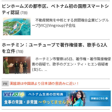
ビンホームズの都市区、ベトナム初の国際スマートシ
ティ認証
(7日)
不動産開発を中核とする民間複合企業ビングル
ープ[VIC](Vingroup)子会社
ホーチミン：ユーチューブで著作権侵害、歌手ら2人
を立件
(7日)
ホーチミン市警察は5日、著作権・著作隣接権侵
害の容疑で、歌手のグエン・ティ・ヒエン容疑者
(女)と、...
漢越語は中国語より日本語の音読みに近い！
PR