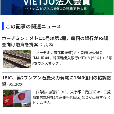
この記事の関連ニュース
ホーチミン：メトロ5号線第2期、韓国の銀行がFS調
査向け融資を提案
(21/2/25)
ホーチミン市都市鉄道(メトロ)管理委員会
(MAUR)は、韓国輸出入銀行(KEXIM)がメトロ5号
線(カンズオック...
JBIC、第2ブンアン石炭火力発電に1840億円の協調融
資
(20/12/30)
国際協力銀行(JBIC、東京都千代田区)は、三菱
商事株式会社(東京都千代田区)などが出資するベ
トナム法人...