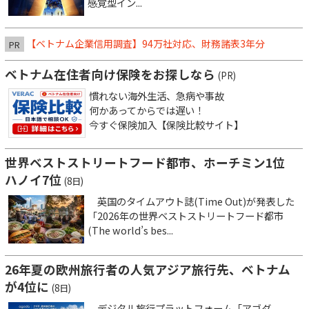
感覚型イン...
【ベトナム企業信用調査】94万社対応、財務諸表3年分
PR
ベトナム在住者向け保険をお探しなら
(PR)
慣れない海外生活、急病や事故
何かあってからでは遅い！
今すぐ保険加入【保険比較サイト】
世界ベストストリートフード都市、ホーチミン1位
ハノイ7位
(8日)
英国のタイムアウト誌(Time Out)が発表した
「2026年の世界ベストストリートフード都市
(The world’s bes...
26年夏の欧州旅行者の人気アジア旅行先、ベトナム
が4位に
(8日)
デジタル旅行プラットフォーム「アゴダ