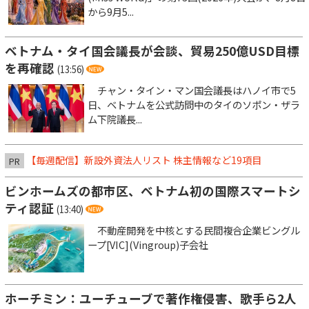
から9月5...
ベトナム・タイ国会議長が会談、貿易250億USD目標
を再確認
(13:56)
チャン・タイン・マン国会議長はハノイ市で5
日、ベトナムを公式訪問中のタイのソポン・ザラ
ム下院議長...
【毎週配信】新設外資法人リスト 株主情報など19項目
PR
ビンホームズの都市区、ベトナム初の国際スマートシ
ティ認証
(13:40)
不動産開発を中核とする民間複合企業ビングル
ープ[VIC](Vingroup)子会社
ホーチミン：ユーチューブで著作権侵害、歌手ら2人