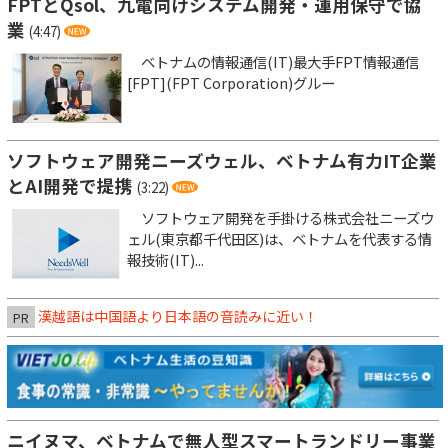
FPTとQsol、九電向けシステム開発・運用保守で協
業
(4:47)
ベトナムの情報通信(IT)最大手FPT情報通信
[FPT](FPT Corporation)グルー
ソフトウェア開発ニーズウェル、ベトナム有力IT企業
とAI開発で提携
(3:22)
ソフトウェア開発を手掛ける株式会社ニーズウ
ェル(東京都千代田区)は、ベトナムを代表する情
報技術(IT)...
漢越語は中国語より日本語の音読みに近い！
PR
ニイヌマ、ベトナムで無人型スマートランドリー事業