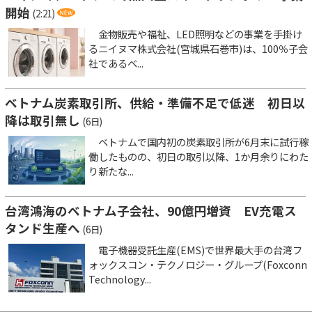
開始
(2:21)
金物販売や福祉、LED照明などの事業を手掛け
るニイヌマ株式会社(宮城県石巻市)は、100％子会
社であるベ...
ベトナム炭素取引所、供給・準備不足で低迷 初日以
降は取引無し
(6日)
ベトナムで国内初の炭素取引所が6月末に試行稼
働したものの、初日の取引以降、1か月余りにわた
り新たな...
台湾鴻海のベトナム子会社、90億円増資 EV充電ス
タンド生産へ
(6日)
電子機器受託生産(EMS)で世界最大手の台湾フ
ォックスコン・テクノロジー・グループ(Foxconn
Technology...