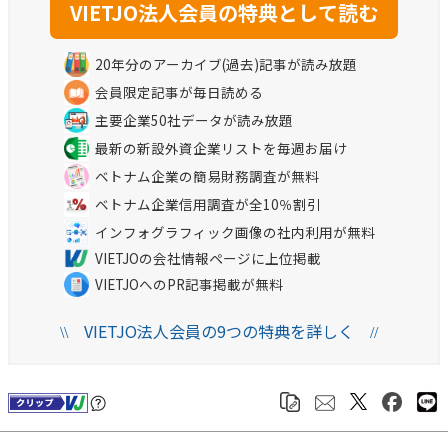
20年分のアーカイブ(過去)記事が読み放題
会員限定記事が毎日読める
主要企業50社データが読み放題
最新の新設外資企業リストを毎週お届け
ベトナム企業の簡易財務調査が無料
ベトナム企業信用調査が全10％割引
インフォグラフィック画像の社内利用が無料
VIETJOの会社情報ページに上位掲載
VIETJOへのPR記事掲載が無料
VIETJO法人会員の9つの特典を詳しく
\\
//