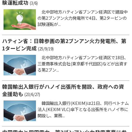
験運転成功
(3/6)
北中部地方ハティン省ブンアン経済区で建設中
の第2ブンアン火力発電所で4日、第2タービンの
試験運転が...
ハティン省：日韓参画の第2ブンアン火力発電所、第
1タービン完成
(25/9/19)
北中部地方ハティン省ブンアン経済区で18日、
三菱商事株式会社(東京都千代田区)などが出資す
る第2ブン...
韓国輸出入銀行がハノイ出張所を開設、政府への資
金援助も
(23/6/27)
韓国輸出入銀行(KEXIM)は21日、同行ベトナム
法人(KEXIM VLC)傘下となる出張所をハノイ市に
開設し、業務...