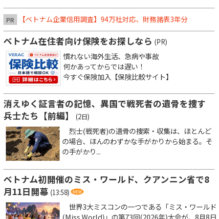
【ベトナム企業信用調査】94万社対応、財務諸表3年分
PR
ベトナム在住者向け保険をお探しなら
(PR)
慣れない海外生活、急病や事故
何かあってからでは遅い！
今すぐ保険加入【保険比較サイト】
消えゆく証言者の記憶、異国で戦死者の遺骨を捜す
兵士たち【前編】
(2日)
烈士(戦死者)の遺骨の捜索・収集は、ほとんど
の場合、ほんのわずかな手がかりから始まる。そ
の手がかり...
ベトナム初開催のミス・ワールド、クアンニン省で8
月11日開幕
(13:58)
世界3大ミスコンの一つである「ミス・ワールド
(Miss World)」の第73回(2026年)大会が、8月8日