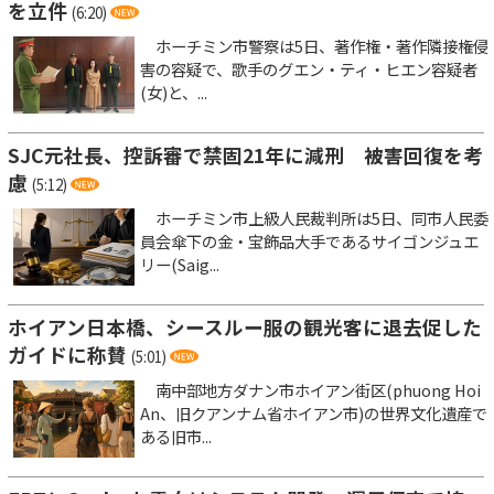
を立件
(6:20)
ホーチミン市警察は5日、著作権・著作隣接権侵
害の容疑で、歌手のグエン・ティ・ヒエン容疑者
(女)と、...
SJC元社長、控訴審で禁固21年に減刑 被害回復を考
慮
(5:12)
ホーチミン市上級人民裁判所は5日、同市人民委
員会傘下の金・宝飾品大手であるサイゴンジュエ
リー(Saig...
ホイアン日本橋、シースルー服の観光客に退去促した
ガイドに称賛
(5:01)
南中部地方ダナン市ホイアン街区(phuong Hoi
An、旧クアンナム省ホイアン市)の世界文化遺産で
ある旧市...