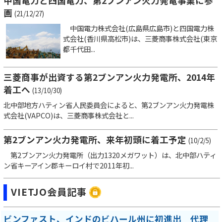
中国電力と四国電力、第2ブンアン火力発電事業に参
画
(21/12/27)
中国電力株式会社(広島県広島市)と四国電力株
式会社(香川県高松市)は、三菱商事株式会社(東京
都千代田...
三菱商事が出資する第2ブンアン火力発電所、2014年
着工へ
(13/10/30)
北中部地方ハティン省人民委員会によると、第2ブンアン火力発電株
式会社(VAPCO)は、三菱商事株式会社と...
第2ブンアン火力発電所、来年初頭に着工予定
(10/2/5)
第2ブンアン火力発電所（出力1320メガワット）は、北中部ハティ
ン省キーアイン郡キーロイ村で2011年初...
VIETJO会員記事
ビンファスト、インドのビハール州に初進出 代理