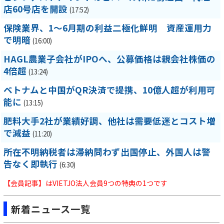
店60号店を開設
(17:52)
保険業界、1～6月期の利益二極化鮮明 資産運用力
で明暗
(16:00)
HAGL農業子会社がIPOへ、公募価格は親会社株価の
4倍超
(13:24)
ベトナムと中国がQR決済で提携、10億人超が利用可
能に
(13:15)
肥料大手2社が業績好調、他社は需要低迷とコスト増
で減益
(11:20)
所在不明納税者は滞納問わず出国停止、外国人は警
告なく即執行
(6:30)
【会員記事】はVIETJO法人会員9つの特典の1つです
新着ニュース一覧