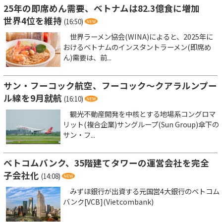
25年の即席めん需要、ベトナムは82.3億食に増加
世界4位を維持
(16:50)
世界ラーメン協会(WINA)によると、2025年に
おけるベトナムのインスタントラーメン(即席め
ん)需要は、前...
サン・フーコック航空、フーコック～クアラルンプー
ル線を9月就航
(16:10)
観光不動産開発を中核とする地場系コングロマ
リット(複合企業)サングループ(Sun Group)傘下の
サン・フ...
ベトコムバンク、35階建てタワーの運営会社を完全
子会社化
(14:08)
みずほ銀行が出資する元国営4大銀行のベトコム
バンク[VCB](Vietcombank)