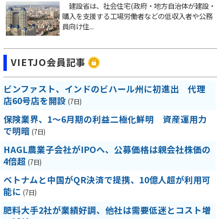
建設省は、社会住宅(政府・地方自治体が建設・
購入を支援する工場労働者などの低収入者や公務
員向け住...
VIETJO会員記事
ビンファスト、インドのビハール州に初進出 代理
店60号店を開設
(7日)
保険業界、1～6月期の利益二極化鮮明 資産運用力
で明暗
(7日)
HAGL農業子会社がIPOへ、公募価格は親会社株価の
4倍超
(7日)
ベトナムと中国がQR決済で提携、10億人超が利用可
能に
(7日)
肥料大手2社が業績好調、他社は需要低迷とコスト増