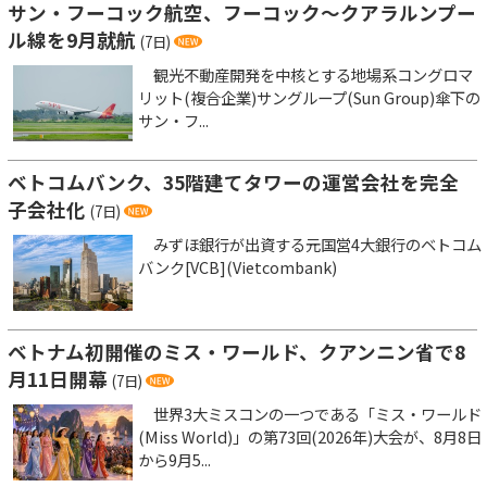
サン・フーコック航空、フーコック～クアラルンプー
ル線を9月就航
(7日)
観光不動産開発を中核とする地場系コングロマ
リット(複合企業)サングループ(Sun Group)傘下の
サン・フ...
ベトコムバンク、35階建てタワーの運営会社を完全
子会社化
(7日)
みずほ銀行が出資する元国営4大銀行のベトコム
バンク[VCB](Vietcombank)
ベトナム初開催のミス・ワールド、クアンニン省で8
月11日開幕
(7日)
世界3大ミスコンの一つである「ミス・ワールド
(Miss World)」の第73回(2026年)大会が、8月8日
から9月5...