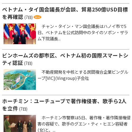
ベトナム・タイ国会議長が会談、貿易250億USD目標
を再確認
(7日)
チャン・タイン・マン国会議長はハノイ市で5
日、ベトナムを公式訪問中のタイのソポン・ザラ
ム下院議長...
ビンホームズの都市区、ベトナム初の国際スマートシ
ティ認証
(7日)
不動産開発を中核とする民間複合企業ビングル
ープ[VIC](Vingroup)子会社
ホーチミン：ユーチューブで著作権侵害、歌手ら2人
を立件
(7日)
ホーチミン市警察は5日、著作権・著作隣接権侵
害の容疑で、歌手のグエン・ティ・ヒエン容疑者
(女)と、...