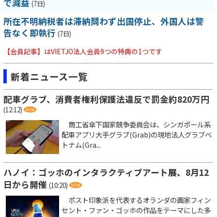
で減益
(7日)
所在不明納税者は滞納問わず出国停止、外国人は警
告なく即執行
(7日)
【会員記事】はVIETJO法人会員9つの特典の1つです
新着ニュース一覧
配車グラブ、消費者権利保護法違反で罰金約820万円
(12:12)
商工省傘下国家競争委員会は、シンガポール系
配車アプリ大手グラブ(Grab)の現地法人グラブベ
トナム(Gra...
ハノイ：ゴッホのインタラクティブアート展、8月12
日から開催
(10:20)
ポスト印象派を代表するオランダの画家フィン
セント・ファン・ゴッホの作品をテーマにした多