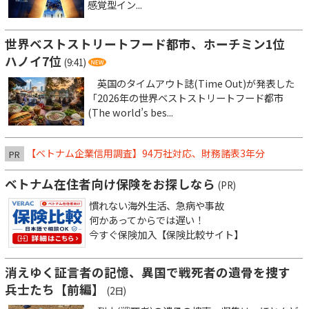
感覚型イン...
世界ベストストリートフード都市、ホーチミン1位
ハノイ7位
(9:41)
英国のタイムアウト誌(Time Out)が発表した
「2026年の世界ベストストリートフード都市
(The world’s bes...
【ベトナム企業信用調査】94万社対応、財務諸表3年分
PR
ベトナム在住者向け保険をお探しなら
(PR)
慣れない海外生活、急病や事故
何かあってからでは遅い！
今すぐ保険加入【保険比較サイト】
消えゆく証言者の記憶、異国で戦死者の遺骨を捜す
兵士たち【前編】
(2日)