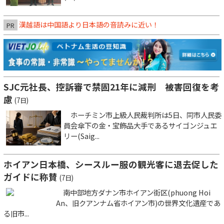
漢越語は中国語より日本語の音読みに近い！
PR
SJC元社長、控訴審で禁固21年に減刑 被害回復を考
慮
(7日)
ホーチミン市上級人民裁判所は5日、同市人民委
員会傘下の金・宝飾品大手であるサイゴンジュエ
リー(Saig...
ホイアン日本橋、シースルー服の観光客に退去促した
ガイドに称賛
(7日)
南中部地方ダナン市ホイアン街区(phuong Hoi
An、旧クアンナム省ホイアン市)の世界文化遺産であ
る旧市...