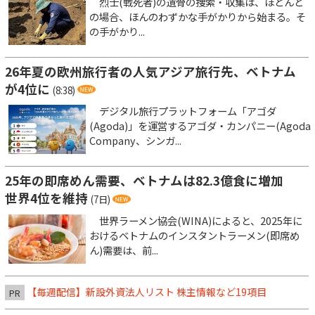
烈士(戦死者)の遺骨の捜索・収集は、ほとんど
の場合、ほんのわずかな手がかりから始まる。そ
の手がかり...
26年夏の欧州旅行者の人気アジア旅行先、ベトナム
が4位に
(8:38)
デジタル旅行プラットフォーム「アゴダ
(Agoda)」を運営するアゴダ・カンパニー(Agoda
Company、シンガ...
25年の即席めん需要、ベトナムは82.3億食に増加
世界4位を維持
(7日)
世界ラーメン協会(WINA)によると、2025年に
おけるベトナムのインスタントラーメン(即席め
ん)需要は、前...
【毎週配信】新設外資法人リスト 株主情報など19項目
PR