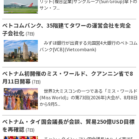
リット(複合企業)サングループ(Sun Group)傘下の
サン・フ...
ベトコムバンク、35階建てタワーの運営会社を完全
子会社化
(7日)
みずほ銀行が出資する元国営4大銀行のベトコム
バンク[VCB](Vietcombank)
ベトナム初開催のミス・ワールド、クアンニン省で8
月11日開幕
(7日)
世界3大ミスコンの一つである「ミス・ワールド
(Miss World)」の第73回(2026年)大会が、8月8日
から9月5...
ベトナム・タイ国会議長が会談、貿易250億USD目標
を再確認
(7日)
チャン・タイン・マン国会議長はハノイ市で5