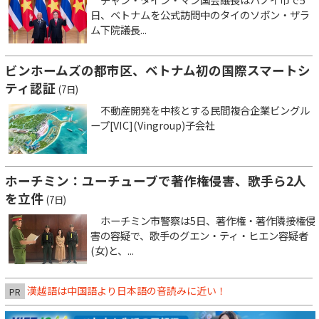
日、ベトナムを公式訪問中のタイのソポン・ザラ
ム下院議長...
ビンホームズの都市区、ベトナム初の国際スマートシ
ティ認証
(7日)
不動産開発を中核とする民間複合企業ビングル
ープ[VIC](Vingroup)子会社
ホーチミン：ユーチューブで著作権侵害、歌手ら2人
を立件
(7日)
ホーチミン市警察は5日、著作権・著作隣接権侵
害の容疑で、歌手のグエン・ティ・ヒエン容疑者
(女)と、...
漢越語は中国語より日本語の音読みに近い！
PR