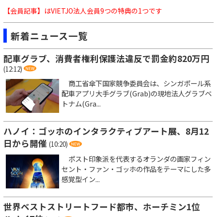
【会員記事】はVIETJO法人会員9つの特典の1つです
新着ニュース一覧
配車グラブ、消費者権利保護法違反で罰金約820万円
(12:12)
商工省傘下国家競争委員会は、シンガポール系
配車アプリ大手グラブ(Grab)の現地法人グラブベ
トナム(Gra...
ハノイ：ゴッホのインタラクティブアート展、8月12
日から開催
(10:20)
ポスト印象派を代表するオランダの画家フィン
セント・ファン・ゴッホの作品をテーマにした多
感覚型イン...
世界ベストストリートフード都市、ホーチミン1位