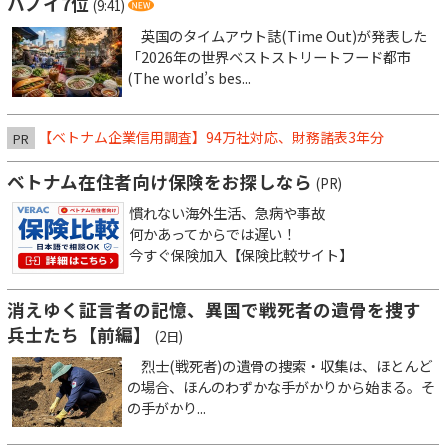
ハノイ7位
(9:41)
英国のタイムアウト誌(Time Out)が発表した
「2026年の世界ベストストリートフード都市
(The world’s bes...
【ベトナム企業信用調査】94万社対応、財務諸表3年分
PR
ベトナム在住者向け保険をお探しなら
(PR)
慣れない海外生活、急病や事故
何かあってからでは遅い！
今すぐ保険加入【保険比較サイト】
消えゆく証言者の記憶、異国で戦死者の遺骨を捜す
兵士たち【前編】
(2日)
烈士(戦死者)の遺骨の捜索・収集は、ほとんど
の場合、ほんのわずかな手がかりから始まる。そ
の手がかり...