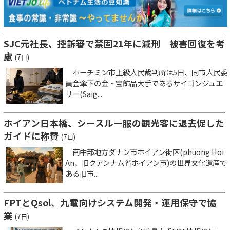
SJC元社長、控訴審で禁固21年に減刑 被害回復を考
慮
(7日)
ホーチミン市上級人民裁判所は5日、同市人民委
員会傘下の金・宝飾品大手であるサイゴンジュエ
リー(Saig...
ホイアン日本橋、シースルー服の観光客に退去促した
ガイドに称賛
(7日)
南中部地方ダナン市ホイアン街区(phuong Hoi
An、旧クアンナム省ホイアン市)の世界文化遺産で
ある旧市...
FPTとQsol、九電向けシステム開発・運用保守で協
業
(7日)