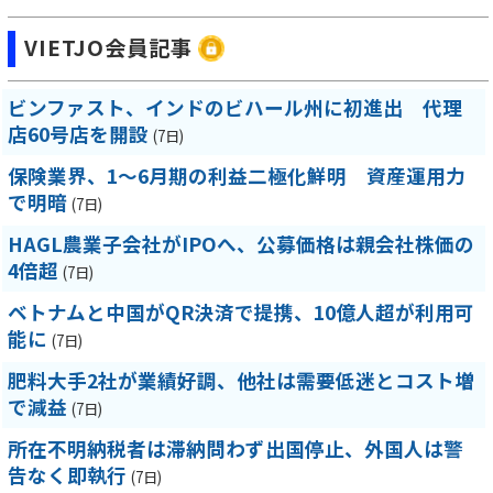
VIETJO会員記事
ビンファスト、インドのビハール州に初進出 代理
店60号店を開設
(7日)
保険業界、1～6月期の利益二極化鮮明 資産運用力
で明暗
(7日)
HAGL農業子会社がIPOへ、公募価格は親会社株価の
4倍超
(7日)
ベトナムと中国がQR決済で提携、10億人超が利用可
能に
(7日)
肥料大手2社が業績好調、他社は需要低迷とコスト増
で減益
(7日)
所在不明納税者は滞納問わず出国停止、外国人は警
告なく即執行
(7日)