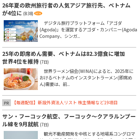
26年夏の欧州旅行者の人気アジア旅行先、ベトナム
が4位に
(8:38)
デジタル旅行プラットフォーム「アゴダ
(Agoda)」を運営するアゴダ・カンパニー(Agoda
Company、シンガ...
25年の即席めん需要、ベトナムは82.3億食に増加
世界4位を維持
(7日)
世界ラーメン協会(WINA)によると、2025年に
おけるベトナムのインスタントラーメン(即席め
ん)需要は、前...
【毎週配信】新設外資法人リスト 株主情報など19項目
PR
サン・フーコック航空、フーコック～クアラルンプー
ル線を9月就航
(7日)
観光不動産開発を中核とする地場系コングロマ