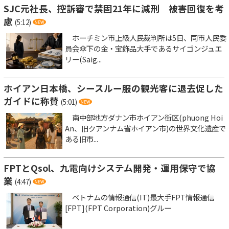
SJC元社長、控訴審で禁固21年に減刑 被害回復を考
慮
(5:12)
ホーチミン市上級人民裁判所は5日、同市人民委
員会傘下の金・宝飾品大手であるサイゴンジュエ
リー(Saig...
ホイアン日本橋、シースルー服の観光客に退去促した
ガイドに称賛
(5:01)
南中部地方ダナン市ホイアン街区(phuong Hoi
An、旧クアンナム省ホイアン市)の世界文化遺産で
ある旧市...
FPTとQsol、九電向けシステム開発・運用保守で協
業
(4:47)
ベトナムの情報通信(IT)最大手FPT情報通信
[FPT](FPT Corporation)グルー