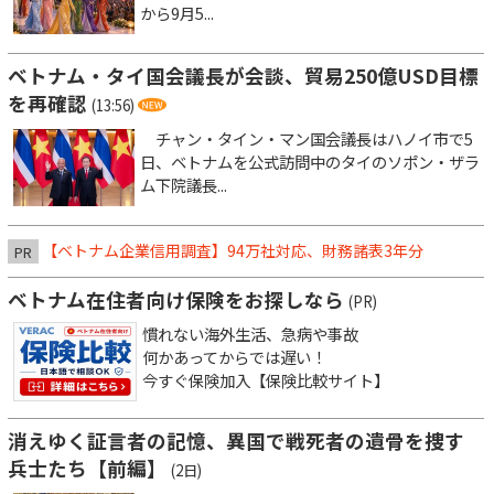
から9月5...
ベトナム・タイ国会議長が会談、貿易250億USD目標
を再確認
(13:56)
チャン・タイン・マン国会議長はハノイ市で5
日、ベトナムを公式訪問中のタイのソポン・ザラ
ム下院議長...
【ベトナム企業信用調査】94万社対応、財務諸表3年分
PR
ベトナム在住者向け保険をお探しなら
(PR)
慣れない海外生活、急病や事故
何かあってからでは遅い！
今すぐ保険加入【保険比較サイト】
消えゆく証言者の記憶、異国で戦死者の遺骨を捜す
兵士たち【前編】
(2日)