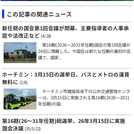
この記事の関連ニュース
新任期の国会第1回会議が閉幕、主要指導者の人事承
認や法改正など
(4/28)
第16期(2026～2031年任期)国会の第1回会議が
24日に閉幕した。今国会は新たな任期の最初の会
議で、国家...
ホーチミン：3月15日の選挙日、バスとメトロの運賃
無料に
(3/6)
ホーチミン市建設局傘下の公共交通管理センタ
ーは、3月15日に実施される第16期(2026～2031
年任期)の国...
第16期(26～31年任期)総選挙、26年3月15日に実施
国会決議
(25/5/22)