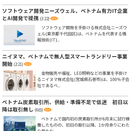
ソフトウェア開発ニーズウェル、ベトナム有力IT企業
とAI開発で提携
(3:22)
ソフトウェア開発を手掛ける株式会社ニーズウ
ェル(東京都千代田区)は、ベトナムを代表する情
報技術(IT)...
ニイヌマ、ベトナムで無人型スマートランドリー事業
開始
(2:21)
金物販売や福祉、LED照明などの事業を手掛け
るニイヌマ株式会社(宮城県石巻市)は、100％子会
社であるベ...
ベトナム炭素取引所、供給・準備不足で低迷 初日以
降は取引無し
(6日)
ベトナムで国内初の炭素取引所が6月末に試行稼
働したものの、初日の取引以降、1か月余りにわた
り新たな...