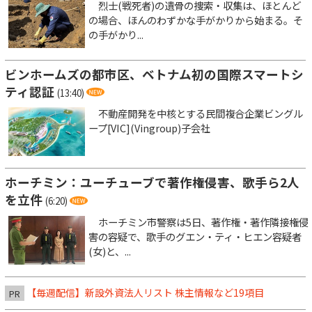
烈士(戦死者)の遺骨の捜索・収集は、ほとんど
の場合、ほんのわずかな手がかりから始まる。そ
の手がかり...
ビンホームズの都市区、ベトナム初の国際スマートシ
ティ認証
(13:40)
不動産開発を中核とする民間複合企業ビングル
ープ[VIC](Vingroup)子会社
ホーチミン：ユーチューブで著作権侵害、歌手ら2人
を立件
(6:20)
ホーチミン市警察は5日、著作権・著作隣接権侵
害の容疑で、歌手のグエン・ティ・ヒエン容疑者
(女)と、...
【毎週配信】新設外資法人リスト 株主情報など19項目
PR