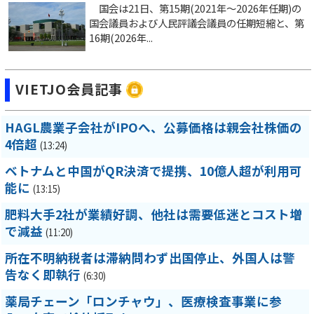
国会は21日、第15期(2021年～2026年任期)の
国会議員および人民評議会議員の任期短縮と、第
16期(2026年...
VIETJO会員記事
HAGL農業子会社がIPOへ、公募価格は親会社株価の
4倍超
(13:24)
ベトナムと中国がQR決済で提携、10億人超が利用可
能に
(13:15)
肥料大手2社が業績好調、他社は需要低迷とコスト増
で減益
(11:20)
所在不明納税者は滞納問わず出国停止、外国人は警
告なく即執行
(6:30)
薬局チェーン「ロンチャウ」、医療検査事業に参