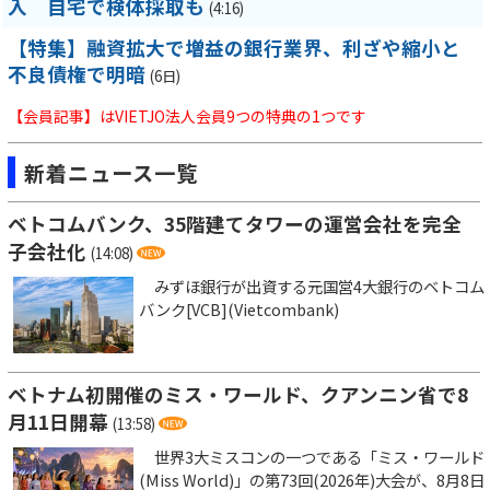
入 自宅で検体採取も
(4:16)
【特集】融資拡大で増益の銀行業界、利ざや縮小と
不良債権で明暗
(6日)
【会員記事】はVIETJO法人会員9つの特典の1つです
新着ニュース一覧
ベトコムバンク、35階建てタワーの運営会社を完全
子会社化
(14:08)
みずほ銀行が出資する元国営4大銀行のベトコム
バンク[VCB](Vietcombank)
ベトナム初開催のミス・ワールド、クアンニン省で8
月11日開幕
(13:58)
世界3大ミスコンの一つである「ミス・ワールド
(Miss World)」の第73回(2026年)大会が、8月8日