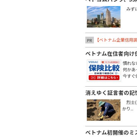
みずほ銀
【ベトナム企業信用調
PR
ベトナム在住者向け
慣れな
何かあ
今すぐ
消えゆく証言者の記
烈士(
かり...
ベトナム初開催のミ