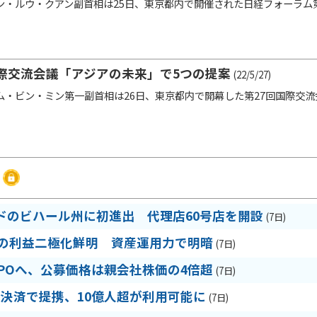
・ルウ・クアン副首相は25日、東京都内で開催された日経フォーラム第
際交流会議「アジアの未来」で5つの提案
(22/5/27)
・ビン・ミン第一副首相は26日、東京都内で開幕した第27回国際交流
ドのビハール州に初進出 代理店60号店を開設
(7日)
期の利益二極化鮮明 資産運用力で明暗
(7日)
IPOへ、公募価格は親会社株価の4倍超
(7日)
R決済で提携、10億人超が利用可能に
(7日)