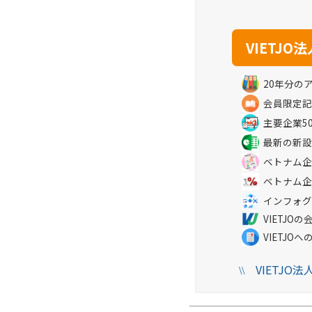
20年分の
会員限定記
主要企業5
最新の新設
ベトナム企
ベトナム企
インフォグ
VIETJ
VIETJO
VIETJO
\\