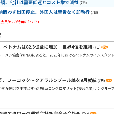
好調、他社は需要低迷とコスト増で減益
(7日)
納問わず出国停止、外国人は警告なく即執行
(7日)
法人会員9つの特典の1つです
覧
、ベトナムは82.3億食に増加 世界4位を維持
(7日)
ーメン協会(WINA)によると、2025年におけるベトナムのインスタント
.
空、フーコック～クアラルンプール線を9月就航
(7日)
動産開発を中核とする地場系コングロマリット(複合企業)サングループ(Su
5階建てタワーの運営会社を完全子会社化
(7日)