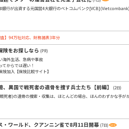
行が出資する元国営4大銀行のベトコムバンク[VCB](Vietcombank
査】94万社対応、財務諸表3年分
保険をお探しなら
(PR)
い海外生活、急病や事故
ってからでは遅い！
保険加入【保険比較サイト】
憶、異国で戦死者の遺骨を捜す兵士たち【前編】
(2日)
戦死者)の遺骨の捜索・収集は、ほとんどの場合、ほんのわずかな手が
ス・ワールド、クアンニン省で8月11日開幕
(7日)