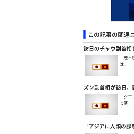
この記事の関連
訪日のチャウ副首相
茂木敏
は...
ズン副首相が訪日、
グエン
で演...
「アジアに人類の課