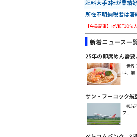
肥料大手2社が業績
所在不明納税者は滞
【会員記事】はVIETJO
新着ニュース一
25年の即席めん需要
世界ラ
は、前..
サン・フーコック航
観光不
フ...
ベトコムバンク、3