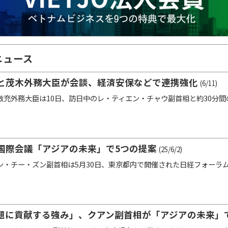
ニュース
と茂木外務大臣が会談、経済安保などで連携強化
(6/11)
充外務大臣は10日、訪日中のレ・ティエン・チャウ副首相と約30分
国際会議「アジアの未来」で5つの提案
(25/6/2)
・チー・ズン副首相は5月30日、東京都内で開催された日経フォーラム
題に貢献する強み」、クアン副首相が「アジアの未来」