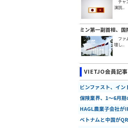
チャン
演説...
ミン第一副首相、国
ファム
壇し...
VIETJO会員記事
ビンファスト、イン
保険業界、1～6月
HAGL農業子会社が
ベトナムと中国がQ