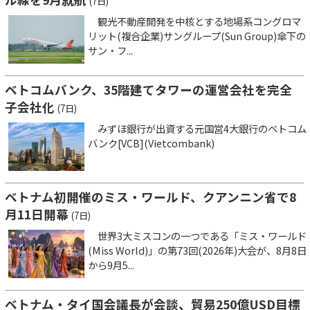
(7日)
観光不動産開発を中核とする地場系コングロマ
リット(複合企業)サングループ(Sun Group)傘下の
サン・フ...
ベトコムバンク、35階建てタワーの運営会社を完全
子会社化
(7日)
みずほ銀行が出資する元国営4大銀行のベトコム
バンク[VCB](Vietcombank)
ベトナム初開催のミス・ワールド、クアンニン省で8
月11日開幕
(7日)
世界3大ミスコンの一つである「ミス・ワールド
(Miss World)」の第73回(2026年)大会が、8月8日
から9月5...
ベトナム・タイ国会議長が会談、貿易250億USD目標