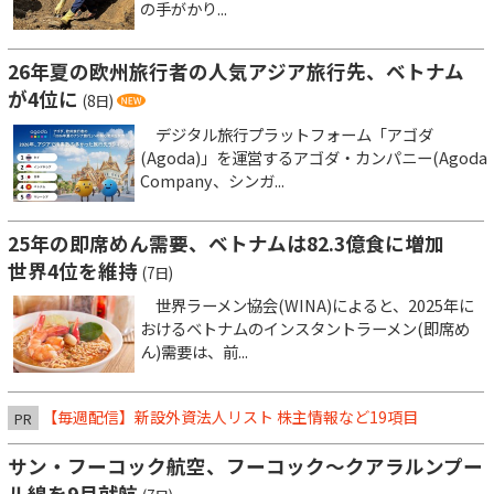
の手がかり...
26年夏の欧州旅行者の人気アジア旅行先、ベトナム
が4位に
(8日)
デジタル旅行プラットフォーム「アゴダ
(Agoda)」を運営するアゴダ・カンパニー(Agoda
Company、シンガ...
25年の即席めん需要、ベトナムは82.3億食に増加
世界4位を維持
(7日)
世界ラーメン協会(WINA)によると、2025年に
おけるベトナムのインスタントラーメン(即席め
ん)需要は、前...
【毎週配信】新設外資法人リスト 株主情報など19項目
PR
サン・フーコック航空、フーコック～クアラルンプー
ル線を9月就航