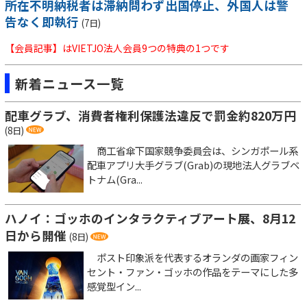
所在不明納税者は滞納問わず出国停止、外国人は警
告なく即執行
(7日)
【会員記事】はVIETJO法人会員9つの特典の1つです
新着ニュース一覧
配車グラブ、消費者権利保護法違反で罰金約820万円
(8日)
商工省傘下国家競争委員会は、シンガポール系
配車アプリ大手グラブ(Grab)の現地法人グラブベ
トナム(Gra...
ハノイ：ゴッホのインタラクティブアート展、8月12
日から開催
(8日)
ポスト印象派を代表するオランダの画家フィン
セント・ファン・ゴッホの作品をテーマにした多
感覚型イン...