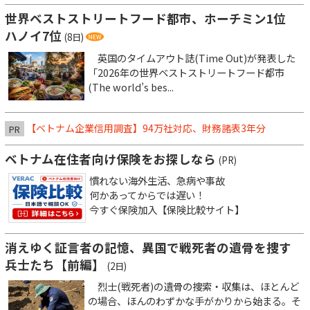
世界ベストストリートフード都市、ホーチミン1位
ハノイ7位
(8日)
英国のタイムアウト誌(Time Out)が発表した
「2026年の世界ベストストリートフード都市
(The world’s bes...
【ベトナム企業信用調査】94万社対応、財務諸表3年分
PR
ベトナム在住者向け保険をお探しなら
(PR)
慣れない海外生活、急病や事故
何かあってからでは遅い！
今すぐ保険加入【保険比較サイト】
消えゆく証言者の記憶、異国で戦死者の遺骨を捜す
兵士たち【前編】
(2日)
烈士(戦死者)の遺骨の捜索・収集は、ほとんど
の場合、ほんのわずかな手がかりから始まる。そ