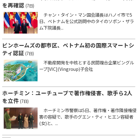
を再確認
(7日)
チャン・タイン・マン国会議長はハノイ市で5
日、ベトナムを公式訪問中のタイのソポン・ザラ
ム下院議長...
ビンホームズの都市区、ベトナム初の国際スマートシ
ティ認証
(7日)
不動産開発を中核とする民間複合企業ビングル
ープ[VIC](Vingroup)子会社
ホーチミン：ユーチューブで著作権侵害、歌手ら2人
を立件
(7日)
ホーチミン市警察は5日、著作権・著作隣接権侵
害の容疑で、歌手のグエン・ティ・ヒエン容疑者
(女)と、...