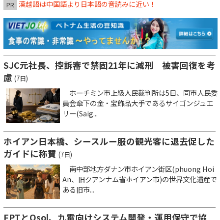
漢越語は中国語より日本語の音読みに近い！
PR
SJC元社長、控訴審で禁固21年に減刑 被害回復を考
慮
(7日)
ホーチミン市上級人民裁判所は5日、同市人民委
員会傘下の金・宝飾品大手であるサイゴンジュエ
リー(Saig...
ホイアン日本橋、シースルー服の観光客に退去促した
ガイドに称賛
(7日)
南中部地方ダナン市ホイアン街区(phuong Hoi
An、旧クアンナム省ホイアン市)の世界文化遺産で
ある旧市...
FPTとQsol、九電向けシステム開発・運用保守で協