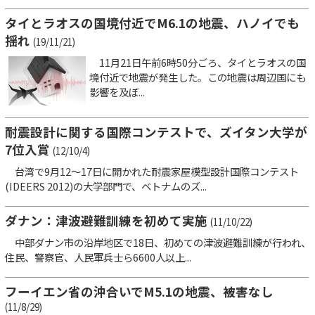
タイとラオスの国境付近でM6.1の地震、ハノイでも
揺れ
(19/11/21)
11月21日午前6時50分ごろ、タイとラオスの国
境付近で地震が発生した。この地震は周辺国にも
影響を及ぼ...
耐震設計に関する国際コンテストで、ズイタン大学が
7位入賞
(12/10/4)
台湾で9月12～17日に開かれた耐震家屋模型設計国際コンテスト
(IDEERS 2012)の大学部門で、ベトナムのズ...
ダナン：津波避難訓練を初めて実施
(11/10/22)
中部ダナン市の沿岸地区で18日、初めての津波避難訓練が行われ、
住民、警察官、人民軍兵士ら6600人以上...
フーイエン省の沖合いでM5.1の地震、被害なし
(11/8/29)