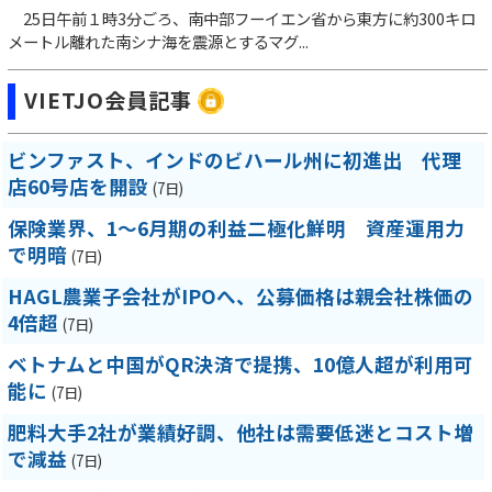
25日午前１時3分ごろ、南中部フーイエン省から東方に約300キロ
メートル離れた南シナ海を震源とするマグ...
VIETJO会員記事
ビンファスト、インドのビハール州に初進出 代理
店60号店を開設
(7日)
保険業界、1～6月期の利益二極化鮮明 資産運用力
で明暗
(7日)
HAGL農業子会社がIPOへ、公募価格は親会社株価の
4倍超
(7日)
ベトナムと中国がQR決済で提携、10億人超が利用可
能に
(7日)
肥料大手2社が業績好調、他社は需要低迷とコスト増
で減益
(7日)