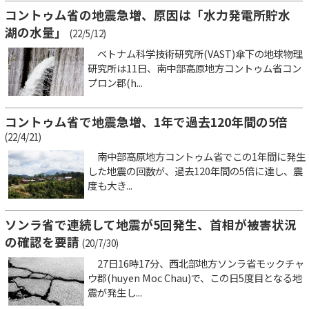
コントゥム省の地震急増、原因は「水力発電所貯水
湖の水量」
(22/5/12)
ベトナム科学技術研究所(VAST)傘下の地球物理
研究所は11日、南中部高原地方コントゥム省コン
プロン郡(h...
コントゥム省で地震急増、1年で過去120年間の5倍
(22/4/21)
南中部高原地方コントゥム省でこの1年間に発生
した地震の回数が、過去120年間の5倍に達し、震
度も大き...
ソンラ省で連続して地震が5回発生、首相が被害状況
の確認を要請
(20/7/30)
27日16時17分、西北部地方ソンラ省モックチャ
ウ郡(huyen Moc Chau)で、この日5度目となる地
震が発生し...