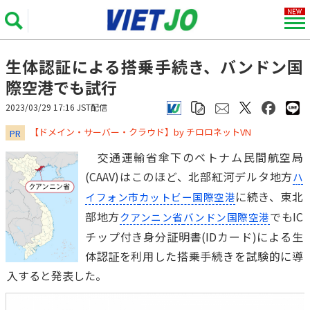
生体認証による搭乗手続き、バンドン国
際空港でも試行
2023/03/29 17:16 JST配信
​​​​​​​【ドメイン・サーバー・クラウド】by チロロネットVN
PR
交通運輸省傘下のベトナム民間航空局
(CAAV)はこのほど、北部紅河デルタ地方
ハ
に続き、東北
イフォン市
カットビー国際空港
部地方
でもIC
クアンニン省
バンドン国際空港
チップ付き身分証明書(IDカード)による生
体認証を利用した搭乗手続きを試験的に導
入すると発表した。