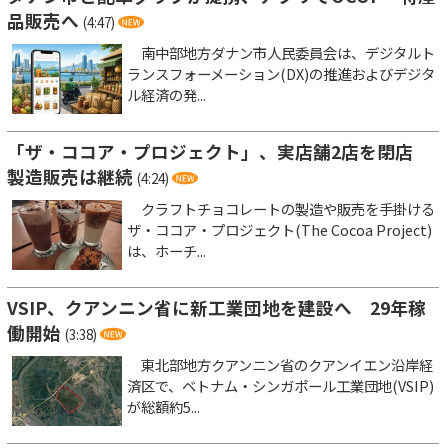
品販売へ
(4:47)
南中部地方ダナン市人民委員会は、デジタルト
ランスフォーメーション(DX)の推進およびデジタ
ル経済の発...
「ザ・ココア・プロジェクト」、実店舗2店を閉店
製造販売は継続
(4:24)
クラフトチョコレートの製造や販売を手掛ける
ザ・ココア・プロジェクト(The Cocoa Project)
は、ホーチ...
VSIP、クアンニン省に新工業団地を建設へ 29年稼
働開始
(3:38)
東北部地方クアンニン省のクアンイエン沿岸経
済区で、ベトナム・シンガポール工業団地(VSIP)
が総額約5...