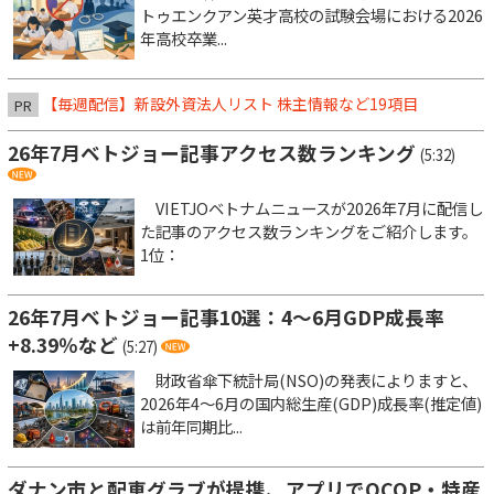
トゥエンクアン英才高校の試験会場における2026
年高校卒業...
【毎週配信】新設外資法人リスト 株主情報など19項目
PR
26年7月ベトジョー記事アクセス数ランキング
(5:32)
VIETJOベトナムニュースが2026年7月に配信し
た記事のアクセス数ランキングをご紹介します。
1位：
26年7月ベトジョー記事10選：4～6月GDP成長率
+8.39％など
(5:27)
財政省傘下統計局(NSO)の発表によりますと、
2026年4～6月の国内総生産(GDP)成長率(推定値)
は前年同期比...
ダナン市と配車グラブが提携、アプリでOCOP・特産