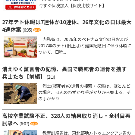
今すぐ保険加入【保険比較サイト】
27年テト休暇は7連休か10連休、26年文化の日は最大
4連休案
(6:35)
内務省は、2026年のベトナム文化の日および
2027年のテト(旧正月)と建国記念日に伴う休暇に
ついて、日程...
消えゆく証言者の記憶、異国で戦死者の遺骨を捜す
兵士たち【前編】
(2日)
烈士(戦死者)の遺骨の捜索・収集は、ほとんど
の場合、ほんのわずかな手がかりから始まる。そ
の手がかり...
高校卒業試験不正、328人の結果取り消し・全科目再
試験へ
(6:07)
教育訓練省は、東北部地方トゥエンクアン省の