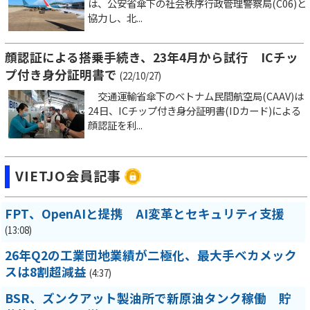
は、公安省傘下の社会秩序行政管理警察局(C06)と
協力し、北...
顔認証による搭乗手続き、23年4月から試行 ICチッ
プ付き身分証明書で
(22/10/27)
交通運輸省傘下のベトナム民間航空局(CAAV)は
24日、ICチップ付き身分証明書(IDカード)による
顔認証を利...
VIETJO会員記事
FPT、OpenAIと提携 AI変革とセキュリティ支援
(13:08)
26年Q2の工業団地業績が二極化、最大手ベカメック
スは8割超減益
(4:37)
BSR、ズンクアット製油所で新原油タンク稼働 貯