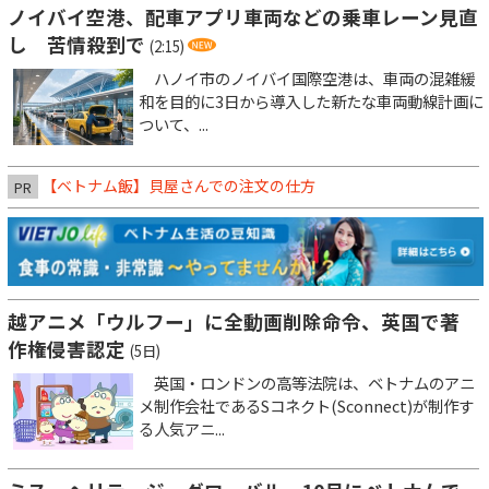
ノイバイ空港、配車アプリ車両などの乗車レーン見直
し 苦情殺到で
(2:15)
ハノイ市のノイバイ国際空港は、車両の混雑緩
和を目的に3日から導入した新たな車両動線計画に
ついて、...
【ベトナム飯】貝屋さんでの注文の仕方
PR
越アニメ「ウルフー」に全動画削除命令、英国で著
作権侵害認定
(5日)
英国・ロンドンの高等法院は、ベトナムのアニ
メ制作会社であるSコネクト(Sconnect)が制作す
る人気アニ...