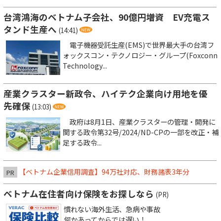
台湾鴻海のベトナム子会社、90億円増資 EV充電ス
タンド生産へ
(14:41)
電子機器受託生産(EMS)で世界最大手の台湾フ
ォックスコン・テクノロジー・グループ(Foxconn
Technology...
産業クラスター新政令、ハイテク企業向け用地を優
先確保
(13:03)
政府は8月1日、産業クラスターの管理・開発に
関する政令第32号/2024/ND-CPの一部を改正・補
足する政令...
【ベトナム企業信用調査】94万社対応、財務諸表3年分
PR
ベトナム在住者向け保険をお探しなら
(PR)
慣れない海外生活、急病や事故
何かあってからでは遅い！