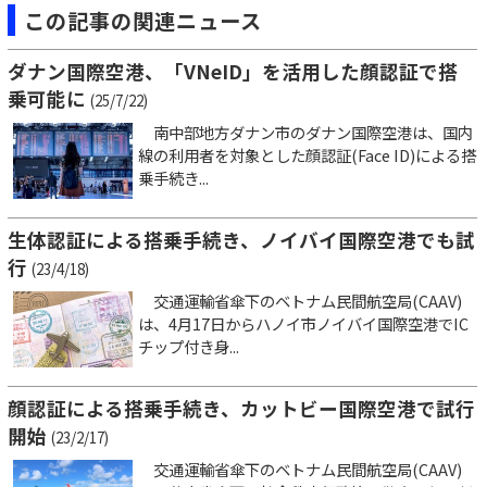
この記事の関連ニュース
ダナン国際空港、「VNeID」を活用した顔認証で搭
乗可能に
(25/7/22)
南中部地方ダナン市のダナン国際空港は、国内
線の利用者を対象とした顔認証(Face ID)による搭
乗手続き...
生体認証による搭乗手続き、ノイバイ国際空港でも試
行
(23/4/18)
交通運輸省傘下のベトナム民間航空局(CAAV)
は、4月17日からハノイ市ノイバイ国際空港でIC
チップ付き身...
顔認証による搭乗手続き、カットビー国際空港で試行
開始
(23/2/17)
交通運輸省傘下のベトナム民間航空局(CAAV)