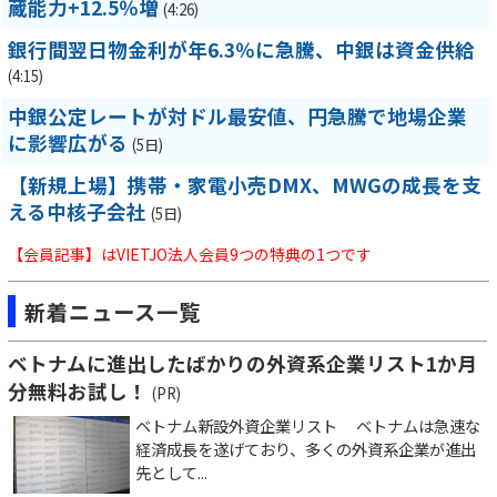
蔵能力+12.5％増
(4:26)
銀行間翌日物金利が年6.3％に急騰、中銀は資金供給
(4:15)
中銀公定レートが対ドル最安値、円急騰で地場企業
に影響広がる
(5日)
【新規上場】携帯・家電小売DMX、MWGの成長を支
える中核子会社
(5日)
【会員記事】はVIETJO法人会員9つの特典の1つです
新着ニュース一覧
ベトナムに進出したばかりの外資系企業リスト1か月
分無料お試し！
(PR)
ベトナム新設外資企業リスト ベトナムは急速な
経済成長を遂げており、多くの外資系企業が進出
先として...