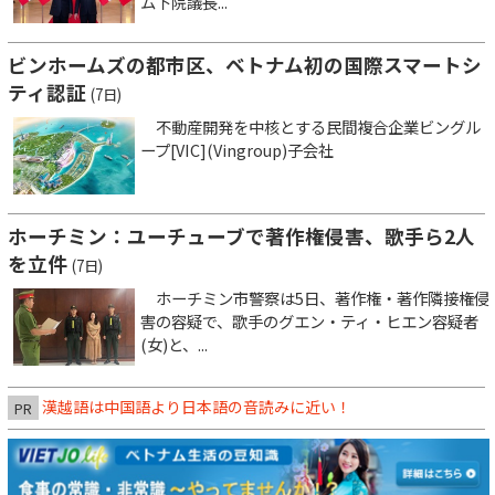
ム下院議長...
ビンホームズの都市区、ベトナム初の国際スマートシ
ティ認証
(7日)
不動産開発を中核とする民間複合企業ビングル
ープ[VIC](Vingroup)子会社
ホーチミン：ユーチューブで著作権侵害、歌手ら2人
を立件
(7日)
ホーチミン市警察は5日、著作権・著作隣接権侵
害の容疑で、歌手のグエン・ティ・ヒエン容疑者
(女)と、...
漢越語は中国語より日本語の音読みに近い！
PR