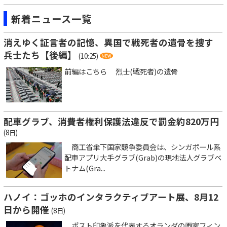
新着ニュース一覧
消えゆく証言者の記憶、異国で戦死者の遺骨を捜す
兵士たち【後編】
(10:25)
前編はこちら 烈士(戦死者)の遺骨
配車グラブ、消費者権利保護法違反で罰金約820万円
(8日)
商工省傘下国家競争委員会は、シンガポール系
配車アプリ大手グラブ(Grab)の現地法人グラブベ
トナム(Gra...
ハノイ：ゴッホのインタラクティブアート展、8月12
日から開催
(8日)
ポスト印象派を代表するオランダの画家フィン