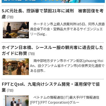
SJC元社長、控訴審で禁固21年に減刑 被害回復を考
慮
(7日)
ホーチミン市上級人民裁判所は5日、同市人民委
員会傘下の金・宝飾品大手であるサイゴンジュエ
リー(Saig...
ホイアン日本橋、シースルー服の観光客に退去促した
ガイドに称賛
(7日)
南中部地方ダナン市ホイアン街区(phuong Hoi
An、旧クアンナム省ホイアン市)の世界文化遺産で
ある旧市...
FPTとQsol、九電向けシステム開発・運用保守で協
業
(7日)
ベトナムの情報通信(IT)最大手FPT情報通信
[FPT](FPT Corporation)グルー