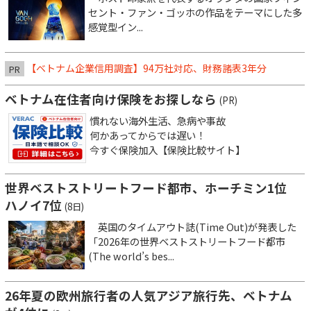
セント・ファン・ゴッホの作品をテーマにした多
感覚型イン...
【ベトナム企業信用調査】94万社対応、財務諸表3年分
PR
ベトナム在住者向け保険をお探しなら
(PR)
慣れない海外生活、急病や事故
何かあってからでは遅い！
今すぐ保険加入【保険比較サイト】
世界ベストストリートフード都市、ホーチミン1位
ハノイ7位
(8日)
英国のタイムアウト誌(Time Out)が発表した
「2026年の世界ベストストリートフード都市
(The world’s bes...
26年夏の欧州旅行者の人気アジア旅行先、ベトナム