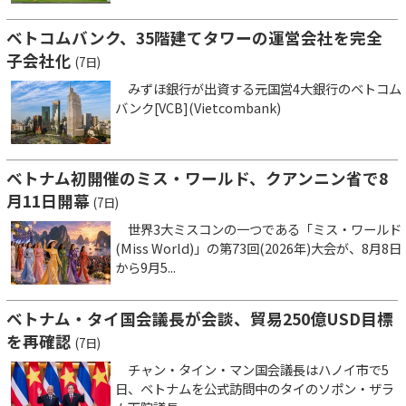
ベトコムバンク、35階建てタワーの運営会社を完全
子会社化
(7日)
みずほ銀行が出資する元国営4大銀行のベトコム
バンク[VCB](Vietcombank)
ベトナム初開催のミス・ワールド、クアンニン省で8
月11日開幕
(7日)
世界3大ミスコンの一つである「ミス・ワールド
(Miss World)」の第73回(2026年)大会が、8月8日
から9月5...
ベトナム・タイ国会議長が会談、貿易250億USD目標
を再確認
(7日)
チャン・タイン・マン国会議長はハノイ市で5
日、ベトナムを公式訪問中のタイのソポン・ザラ