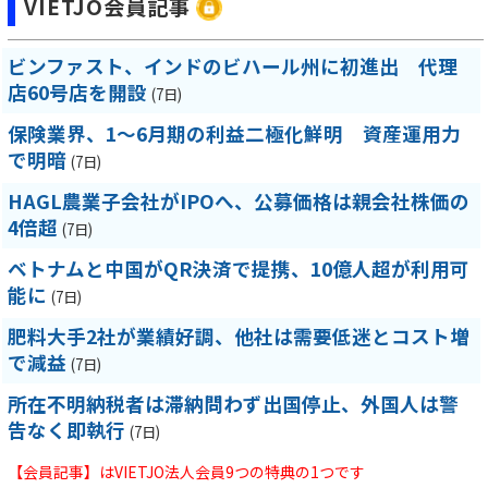
VIETJO会員記事
ビンファスト、インドのビハール州に初進出 代理
店60号店を開設
(7日)
保険業界、1～6月期の利益二極化鮮明 資産運用力
で明暗
(7日)
HAGL農業子会社がIPOへ、公募価格は親会社株価の
4倍超
(7日)
ベトナムと中国がQR決済で提携、10億人超が利用可
能に
(7日)
肥料大手2社が業績好調、他社は需要低迷とコスト増
で減益
(7日)
所在不明納税者は滞納問わず出国停止、外国人は警
告なく即執行
(7日)
【会員記事】はVIETJO法人会員9つの特典の1つです