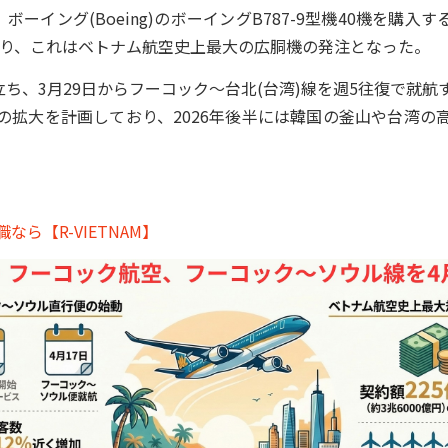
ーイング(Boeing)のボーイングB787-9型機40機を購入する22
おり、これはベトナム航空史上最大の広胴機の発注となった。
ち、3月29日からフーコック～台北(台湾)線を週5往復で就
の拡大を計画しており、2026年後半には韓国の釜山や台湾の
ら【R-VIETNAM】