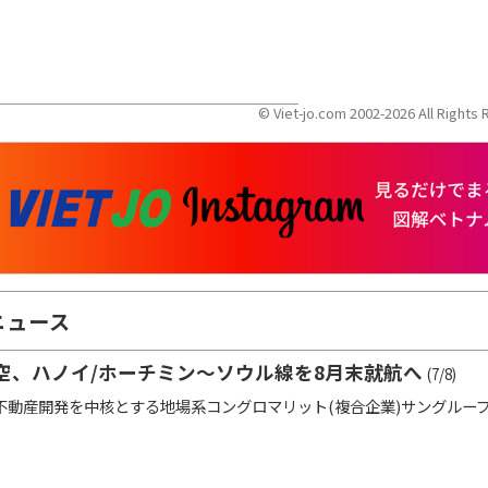
© Viet-jo.com 2002-2026 All Right
ニュース
空、ハノイ/ホーチミン～ソウル線を8月末就航へ
(7/8)
動産開発を中核とする地場系コングロマリット(複合企業)サングループ(Su