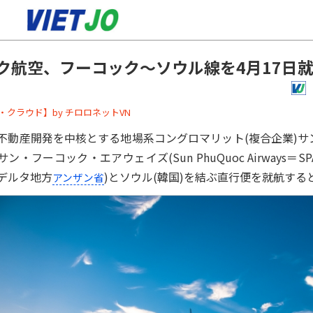
ク航空、フーコック～ソウル線を4月17日
ーバー・クラウド】by チロロネットVN
動産開発を中核とする地場系コングロマリット(複合企業)サングルー
ン・フーコック・エアウェイズ(Sun PhuQuoc Airways＝
デルタ地方
)とソウル(韓国)を結ぶ直行便を就航する
アンザン省