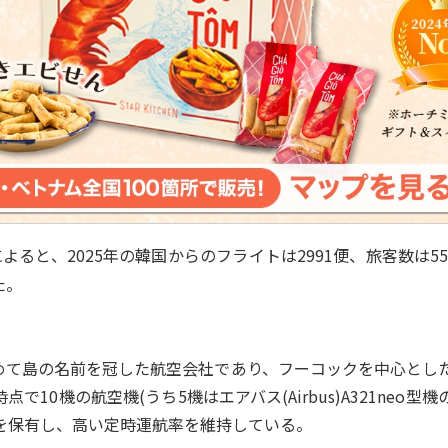
によると、2025年の韓国からのフライトは2991便、旅客数は55
た。
めて島の名前を冠した航空会社であり、フーコックを中心とし
時点で10機の航空機(うち5機はエアバス(Airbus)A321neo
様)を保有し、高い定時運航率を維持している。