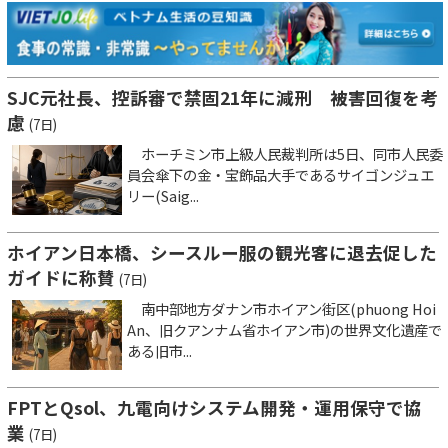
SJC元社長、控訴審で禁固21年に減刑 被害回復を考
慮
(7日)
ホーチミン市上級人民裁判所は5日、同市人民委
員会傘下の金・宝飾品大手であるサイゴンジュエ
リー(Saig...
ホイアン日本橋、シースルー服の観光客に退去促した
ガイドに称賛
(7日)
南中部地方ダナン市ホイアン街区(phuong Hoi
An、旧クアンナム省ホイアン市)の世界文化遺産で
ある旧市...
FPTとQsol、九電向けシステム開発・運用保守で協
業
(7日)