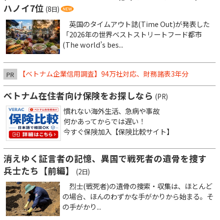
ハノイ7位
(8日)
英国のタイムアウト誌(Time Out)が発表した
「2026年の世界ベストストリートフード都市
(The world’s bes...
【ベトナム企業信用調査】94万社対応、財務諸表3年分
PR
ベトナム在住者向け保険をお探しなら
(PR)
慣れない海外生活、急病や事故
何かあってからでは遅い！
今すぐ保険加入【保険比較サイト】
消えゆく証言者の記憶、異国で戦死者の遺骨を捜す
兵士たち【前編】
(2日)
烈士(戦死者)の遺骨の捜索・収集は、ほとんど
の場合、ほんのわずかな手がかりから始まる。そ
の手がかり...