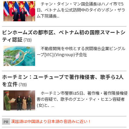
チャン・タイン・マン国会議長はハノイ市で5
日、ベトナムを公式訪問中のタイのソポン・ザラ
ム下院議長...
ビンホームズの都市区、ベトナム初の国際スマートシ
ティ認証
(7日)
不動産開発を中核とする民間複合企業ビングル
ープ[VIC](Vingroup)子会社
ホーチミン：ユーチューブで著作権侵害、歌手ら2人
を立件
(7日)
ホーチミン市警察は5日、著作権・著作隣接権侵
害の容疑で、歌手のグエン・ティ・ヒエン容疑者
(女)と、...
漢越語は中国語より日本語の音読みに近い！
PR