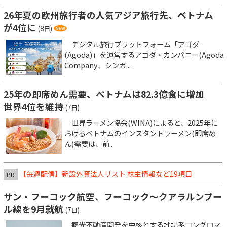
26年夏の欧州旅行者の人気アジア旅行先、ベトナム
が4位に
(8日)
デジタル旅行プラットフォーム「アゴダ
(Agoda)」を運営するアゴダ・カンパニー(Agoda
Company、シンガ...
25年の即席めん需要、ベトナムは82.3億食に増加
世界4位を維持
(7日)
世界ラーメン協会(WINA)によると、2025年に
おけるベトナムのインスタントラーメン(即席め
ん)需要は、前...
【毎週配信】新設外資法人リスト 株主情報など19項目
PR
サン・フーコック航空、フーコック～クアラルンプー
ル線を9月就航
(7日)
観光不動産開発を中核とする地場系コングロマ