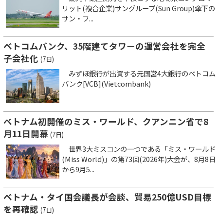
リット(複合企業)サングループ(Sun Group)傘下の
サン・フ...
ベトコムバンク、35階建てタワーの運営会社を完全
子会社化
(7日)
みずほ銀行が出資する元国営4大銀行のベトコム
バンク[VCB](Vietcombank)
ベトナム初開催のミス・ワールド、クアンニン省で8
月11日開幕
(7日)
世界3大ミスコンの一つである「ミス・ワールド
(Miss World)」の第73回(2026年)大会が、8月8日
から9月5...
ベトナム・タイ国会議長が会談、貿易250億USD目標
を再確認
(7日)