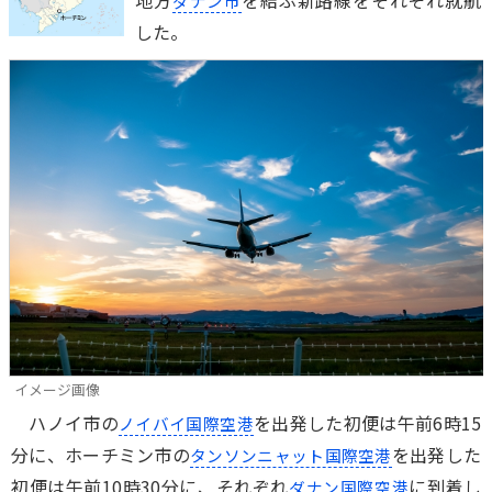
地方
を結ぶ新路線をそれぞれ就航
ダナン市
した。
イメージ画像
ハノイ市の
を出発した初便は午前6時15
ノイバイ国際空港
分に、ホーチミン市の
を出発した
タンソンニャット国際空港
初便は午前10時30分に、それぞれ
に到着し
ダナン国際空港