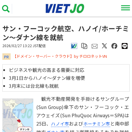
サン・フーコック航空、ハノイ/ホーチミ
ン～ダナン線を就航
2026/02/27 13:22 JST配信
​​​​​​​【ドメイン・サーバー・クラウド】by チロロネットVN
PR
ビジネスや観光の高まる需要に対応
3月1日からハノイ～ダナン線を増便
3月末には台北線も就航
観光不動産開発を手掛けるサングループ
(Sun Group)傘下のサン・フーコック・エ
アウェイズ(Sun PhuQuoc Airways＝SPA)は
25日、
および
と南中部
ハノイ市
ホーチミン市