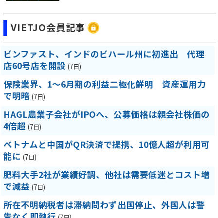
VIETJO会員記事
ビンファスト、インドのビハール州に初進出 代理
店60号店を開設
(7日)
保険業界、1～6月期の利益二極化鮮明 資産運用力
で明暗
(7日)
HAGL農業子会社がIPOへ、公募価格は親会社株価の
4倍超
(7日)
ベトナムと中国がQR決済で提携、10億人超が利用可
能に
(7日)
肥料大手2社が業績好調、他社は需要低迷とコスト増
で減益
(7日)
所在不明納税者は滞納問わず出国停止、外国人は警
告なく即執行
(7日)