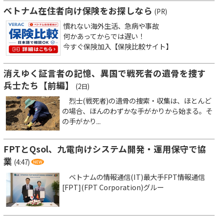
ベトナム在住者向け保険をお探しなら
(PR)
慣れない海外生活、急病や事故
何かあってからでは遅い！
今すぐ保険加入【保険比較サイト】
消えゆく証言者の記憶、異国で戦死者の遺骨を捜す
兵士たち【前編】
(2日)
烈士(戦死者)の遺骨の捜索・収集は、ほとんど
の場合、ほんのわずかな手がかりから始まる。そ
の手がかり...
FPTとQsol、九電向けシステム開発・運用保守で協
業
(4:47)
ベトナムの情報通信(IT)最大手FPT情報通信
[FPT](FPT Corporation)グルー