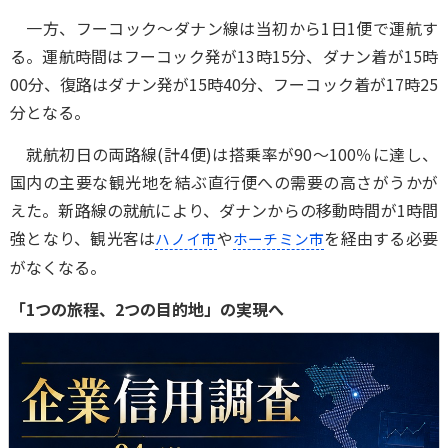
一方、フーコック～ダナン線は当初から1日1便で運航す
る。運航時間はフーコック発が13時15分、ダナン着が15時
00分、復路はダナン発が15時40分、フーコック着が17時25
分となる。
就航初日の両路線(計4便)は搭乗率が90～100％に達し、
国内の主要な観光地を結ぶ直行便への需要の高さがうかが
えた。新路線の就航により、ダナンからの移動時間が1時間
強となり、観光客は
や
を経由する必要
ハノイ市
ホーチミン市
がなくなる。
「1つの旅程、2つの目的地」の実現へ