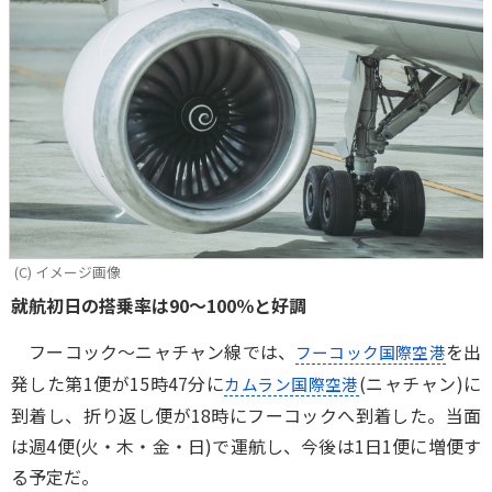
(C) イメージ画像
就航初日の搭乗率は90～100％と好調
フーコック～ニャチャン線では、
を出
フーコック国際空港
発した第1便が15時47分に
(ニャチャン)に
カムラン国際空港
到着し、折り返し便が18時にフーコックへ到着した。当面
は週4便(火・木・金・日)で運航し、今後は1日1便に増便す
る予定だ。