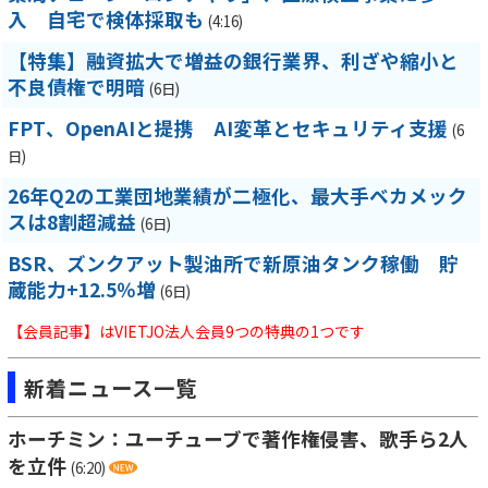
入 自宅で検体採取も
(4:16)
【特集】融資拡大で増益の銀行業界、利ざや縮小と
不良債権で明暗
(6日)
FPT、OpenAIと提携 AI変革とセキュリティ支援
(6
日)
26年Q2の工業団地業績が二極化、最大手ベカメック
スは8割超減益
(6日)
BSR、ズンクアット製油所で新原油タンク稼働 貯
蔵能力+12.5％増
(6日)
【会員記事】はVIETJO法人会員9つの特典の1つです
新着ニュース一覧
ホーチミン：ユーチューブで著作権侵害、歌手ら2人
を立件
(6:20)