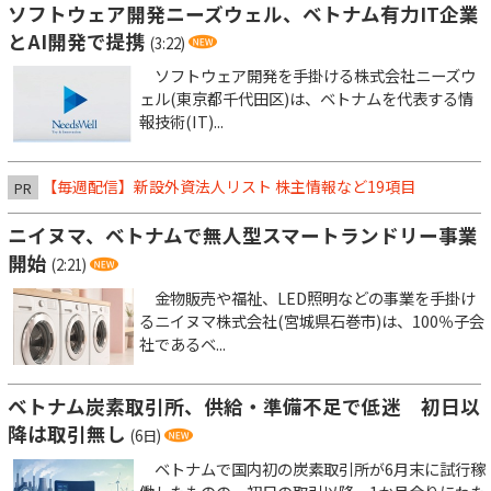
ソフトウェア開発ニーズウェル、ベトナム有力IT企業
とAI開発で提携
(3:22)
ソフトウェア開発を手掛ける株式会社ニーズウ
ェル(東京都千代田区)は、ベトナムを代表する情
報技術(IT)...
【毎週配信】新設外資法人リスト 株主情報など19項目
PR
ニイヌマ、ベトナムで無人型スマートランドリー事業
開始
(2:21)
金物販売や福祉、LED照明などの事業を手掛け
るニイヌマ株式会社(宮城県石巻市)は、100％子会
社であるベ...
ベトナム炭素取引所、供給・準備不足で低迷 初日以
降は取引無し
(6日)
ベトナムで国内初の炭素取引所が6月末に試行稼