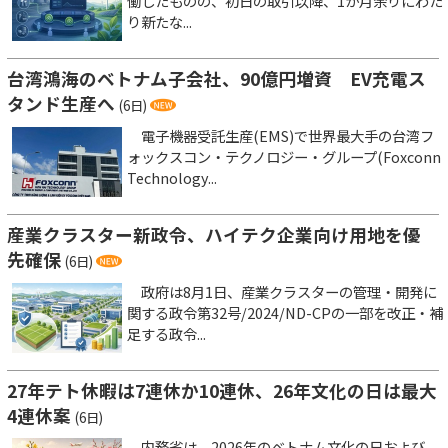
働したものの、初日の取引以降、1か月余りにわた
り新たな...
台湾鴻海のベトナム子会社、90億円増資 EV充電ス
タンド生産へ
(6日)
電子機器受託生産(EMS)で世界最大手の台湾フ
ォックスコン・テクノロジー・グループ(Foxconn
Technology...
産業クラスター新政令、ハイテク企業向け用地を優
先確保
(6日)
政府は8月1日、産業クラスターの管理・開発に
関する政令第32号/2024/ND-CPの一部を改正・補
足する政令...
27年テト休暇は7連休か10連休、26年文化の日は最大
4連休案
(6日)
内務省は、2026年のベトナム文化の日および