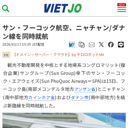
サン・フーコック航空、ニャチャン/ダナ
ン線を同時就航
2026/03/17 15:39 JST配信
​​​​​​​【ドメイン・サーバー・クラウド】by チロロネットVN
PR
観光不動産開発を中核とする地場系コングロマリット(複
合企業)サングループ(Sun Group)傘下のサン・フーコッ
ク・エアウェイズ(Sun PhuQuoc Airways＝SPA)は15日、フ
ーコック島(南部メコンデルタ地方
)とニャチャン
アンザン省
(南中部地方
)および
(南中部地方)を結
カインホア省
ダナン市
ぶ新路線を同時就航した。