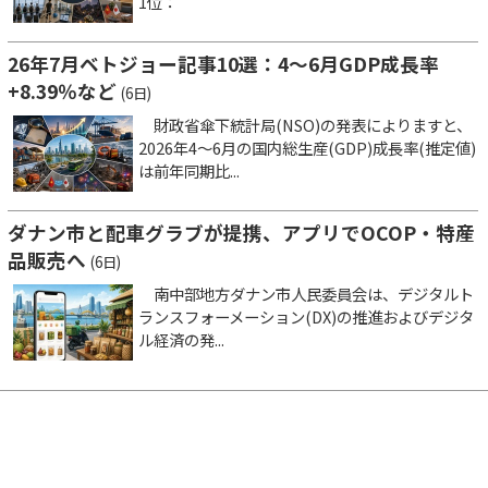
1位：
26年7月ベトジョー記事10選：4～6月GDP成長率
+8.39％など
(6日)
財政省傘下統計局(NSO)の発表によりますと、
2026年4～6月の国内総生産(GDP)成長率(推定値)
は前年同期比...
ダナン市と配車グラブが提携、アプリでOCOP・特産
品販売へ
(6日)
南中部地方ダナン市人民委員会は、デジタルト
ランスフォーメーション(DX)の推進およびデジタ
ル経済の発...