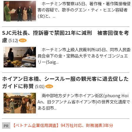
ホーチミン市警察は5日、著作権・著作隣接権侵
害の容疑で、歌手のグエン・ティ・ヒエン容疑者
(女)と、...
SJC元社長、控訴審で禁固21年に減刑 被害回復を考
慮
(5:12)
ホーチミン市上級人民裁判所は5日、同市人民委
員会傘下の金・宝飾品大手であるサイゴンジュエ
リー(Saig...
ホイアン日本橋、シースルー服の観光客に退去促した
ガイドに称賛
(5:01)
南中部地方ダナン市ホイアン街区(phuong Hoi
An、旧クアンナム省ホイアン市)の世界文化遺産で
ある旧市...
【ベトナム企業信用調査】94万社対応、財務諸表3年分
PR