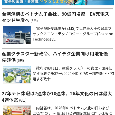
台湾鴻海のベトナム子会社、90億円増資 EV充電ス
タンド生産へ
(6日)
電子機器受託生産(EMS)で世界最大手の台湾フ
ォックスコン・テクノロジー・グループ(Foxconn
Technology...
産業クラスター新政令、ハイテク企業向け用地を優
先確保
(6日)
政府は8月1日、産業クラスターの管理・開発に
関する政令第32号/2024/ND-CPの一部を改正・補
足する政令...
27年テト休暇は7連休か10連休、26年文化の日は最大
4連休案
(6日)
内務省は、2026年のベトナム文化の日および
2027年のテト(旧正月)と建国記念日に伴う休暇に