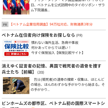
日、ベトナムを公式訪問中のタイのソポン・ザラ
ム下院議長...
【ベトナム企業信用調査】94万社対応、財務諸表3年分
PR
ベトナム在住者向け保険をお探しなら
(PR)
慣れない海外生活、急病や事故
何かあってからでは遅い！
今すぐ保険加入【保険比較サイト】
消えゆく証言者の記憶、異国で戦死者の遺骨を捜す
兵士たち【前編】
(2日)
烈士(戦死者)の遺骨の捜索・収集は、ほとんど
の場合、ほんのわずかな手がかりから始まる。そ
の手がかり...
ビンホームズの都市区、ベトナム初の国際スマートシ