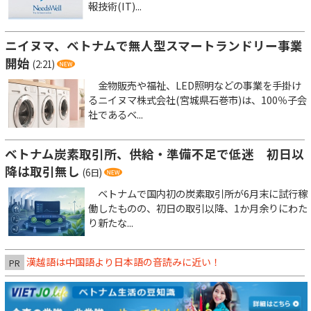
報技術(IT)...
ニイヌマ、ベトナムで無人型スマートランドリー事業
開始
(2:21)
金物販売や福祉、LED照明などの事業を手掛け
るニイヌマ株式会社(宮城県石巻市)は、100％子会
社であるベ...
ベトナム炭素取引所、供給・準備不足で低迷 初日以
降は取引無し
(6日)
ベトナムで国内初の炭素取引所が6月末に試行稼
働したものの、初日の取引以降、1か月余りにわた
り新たな...
漢越語は中国語より日本語の音読みに近い！
PR