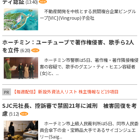
ティ認証
(13:40)
不動産開発を中核とする民間複合企業ビングル
ープ[VIC](Vingroup)子会社
ホーチミン：ユーチューブで著作権侵害、歌手ら2人
を立件
(6:20)
ホーチミン市警察は5日、著作権・著作隣接権侵
害の容疑で、歌手のグエン・ティ・ヒエン容疑者
(女)と、...
【毎週配信】新設外資法人リスト 株主情報など19項目
PR
SJC元社長、控訴審で禁固21年に減刑 被害回復を考
慮
(5:12)
ホーチミン市上級人民裁判所は5日、同市人民委
員会傘下の金・宝飾品大手であるサイゴンジュエ
リー(Saig...