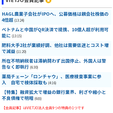
VIETJO会員記事
HAGL農業子会社がIPOへ、公募価格は親会社株価の
4倍超
(13:24)
ベトナムと中国がQR決済で提携、10億人超が利用可
能に
(13:15)
肥料大手2社が業績好調、他社は需要低迷とコスト増
で減益
(11:20)
所在不明納税者は滞納問わず出国停止、外国人は警
告なく即執行
(6:30)
薬局チェーン「ロンチャウ」、医療検査事業に参
入 自宅で検体採取も
(4:16)
【特集】融資拡大で増益の銀行業界、利ざや縮小と
不良債権で明暗
(6日)
【会員記事】はVIETJO法人会員9つの特典の1つです