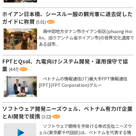
ホイアン日本橋、シースルー服の観光客に退去促した
ガイドに称賛
(5:01)
南中部地方ダナン市ホイアン街区(phuong Hoi
An、旧クアンナム省ホイアン市)の世界文化遺産で
ある旧市...
FPTとQsol、九電向けシステム開発・運用保守で協
業
(4:47)
ベトナムの情報通信(IT)最大手FPT情報通信
[FPT](FPT Corporation)グルー
ソフトウェア開発ニーズウェル、ベトナム有力IT企業
とAI開発で提携
(3:22)
ソフトウェア開発を手掛ける株式会社ニーズウ
ェル(東京都千代田区)は、ベトナムを代表する情