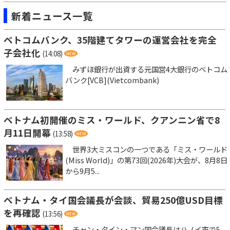
新着ニュース一覧
ベトコムバンク、35階建てタワーの運営会社を完全
子会社化
(14:08)
みずほ銀行が出資する元国営4大銀行のベトコム
バンク[VCB](Vietcombank)
ベトナム初開催のミス・ワールド、クアンニン省で8
月11日開幕
(13:58)
世界3大ミスコンの一つである「ミス・ワールド
(Miss World)」の第73回(2026年)大会が、8月8日
から9月5...
ベトナム・タイ国会議長が会談、貿易250億USD目標
を再確認
(13:56)
チャン・タイン・マン国会議長はハノイ市で5