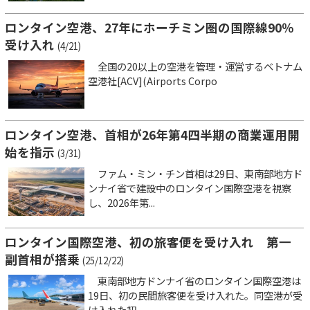
ロンタイン空港、27年にホーチミン圏の国際線90％
受け入れ
(4/21)
全国の20以上の空港を管理・運営するベトナム
空港社[ACV](Airports Corpo
ロンタイン空港、首相が26年第4四半期の商業運用開
始を指示
(3/31)
ファム・ミン・チン首相は29日、東南部地方ド
ンナイ省で建設中のロンタイン国際空港を視察
し、2026年第...
ロンタイン国際空港、初の旅客便を受け入れ 第一
副首相が搭乗
(25/12/22)
東南部地方ドンナイ省のロンタイン国際空港は
19日、初の民間旅客便を受け入れた。同空港が受
け入れた初...