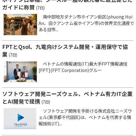
ガイドに称賛
(7日)
南中部地方ダナン市ホイアン街区(phuong Hoi
An、旧クアンナム省ホイアン市)の世界文化遺産で
ある旧市...
FPTとQsol、九電向けシステム開発・運用保守で協
業
(7日)
ベトナムの情報通信(IT)最大手FPT情報通信
[FPT](FPT Corporation)グルー
ソフトウェア開発ニーズウェル、ベトナム有力IT企業
とAI開発で提携
(7日)
ソフトウェア開発を手掛ける株式会社ニーズウ
ェル(東京都千代田区)は、ベトナムを代表する情
報技術(IT)...