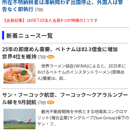
所在不明納税者は滞納問わず出国停止、外国人は警
告なく即執行
(7日)
【会員記事】はVIETJO法人会員9つの特典の1つです
新着ニュース一覧
25年の即席めん需要、ベトナムは82.3億食に増加
世界4位を維持
(7日)
世界ラーメン協会(WINA)によると、2025年に
おけるベトナムのインスタントラーメン(即席め
ん)需要は、前...
サン・フーコック航空、フーコック～クアラルンプー
ル線を9月就航
(7日)
観光不動産開発を中核とする地場系コングロマ
リット(複合企業)サングループ(Sun Group)傘下の
サン・フ...