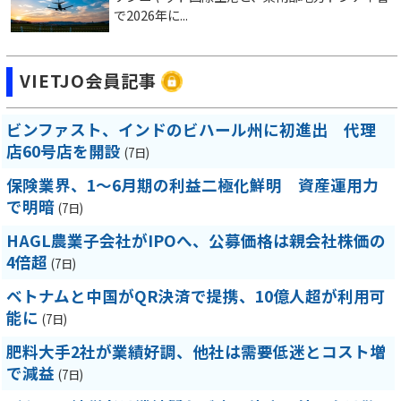
で2026年に...
VIETJO会員記事
ビンファスト、インドのビハール州に初進出 代理
店60号店を開設
(7日)
保険業界、1～6月期の利益二極化鮮明 資産運用力
で明暗
(7日)
HAGL農業子会社がIPOへ、公募価格は親会社株価の
4倍超
(7日)
ベトナムと中国がQR決済で提携、10億人超が利用可
能に
(7日)
肥料大手2社が業績好調、他社は需要低迷とコスト増
で減益
(7日)