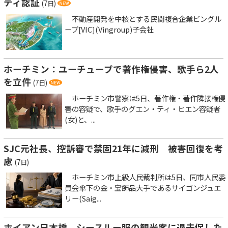
ティ認証
(7日)
不動産開発を中核とする民間複合企業ビングル
ープ[VIC](Vingroup)子会社
ホーチミン：ユーチューブで著作権侵害、歌手ら2人
を立件
(7日)
ホーチミン市警察は5日、著作権・著作隣接権侵
害の容疑で、歌手のグエン・ティ・ヒエン容疑者
(女)と、...
SJC元社長、控訴審で禁固21年に減刑 被害回復を考
慮
(7日)
ホーチミン市上級人民裁判所は5日、同市人民委
員会傘下の金・宝飾品大手であるサイゴンジュエ
リー(Saig...
ホイアン日本橋、シースルー服の観光客に退去促した