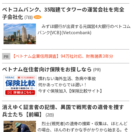
ベトコムバンク、35階建てタワーの運営会社を完全
子会社化
(7日)
みずほ銀行が出資する元国営4大銀行のベトコム
バンク[VCB](Vietcombank)
【ベトナム企業信用調査】94万社対応、財務諸表3年分
PR
ベトナム在住者向け保険をお探しなら
(PR)
慣れない海外生活、急病や事故
何かあってからでは遅い！
今すぐ保険加入【保険比較サイト】
消えゆく証言者の記憶、異国で戦死者の遺骨を捜す
兵士たち【前編】
(2日)
烈士(戦死者)の遺骨の捜索・収集は、ほとんど
の場合、ほんのわずかな手がかりから始まる。そ