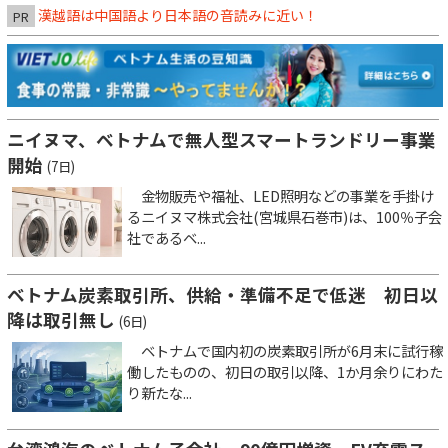
漢越語は中国語より日本語の音読みに近い！
PR
ニイヌマ、ベトナムで無人型スマートランドリー事業
開始
(7日)
金物販売や福祉、LED照明などの事業を手掛け
るニイヌマ株式会社(宮城県石巻市)は、100％子会
社であるベ...
ベトナム炭素取引所、供給・準備不足で低迷 初日以
降は取引無し
(6日)
ベトナムで国内初の炭素取引所が6月末に試行稼
働したものの、初日の取引以降、1か月余りにわた
り新たな...