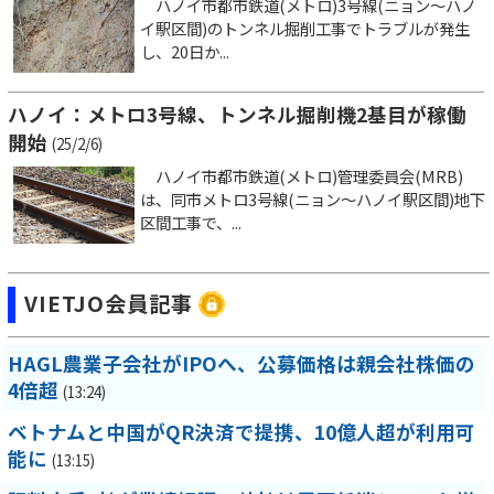
ハノイ市都市鉄道(メトロ)3号線(ニョン～ハノ
イ駅区間)のトンネル掘削工事でトラブルが発生
し、20日か...
ハノイ：メトロ3号線、トンネル掘削機2基目が稼働
開始
(25/2/6)
ハノイ市都市鉄道(メトロ)管理委員会(MRB)
は、同市メトロ3号線(ニョン～ハノイ駅区間)地下
区間工事で、...
VIETJO会員記事
HAGL農業子会社がIPOへ、公募価格は親会社株価の
4倍超
(13:24)
ベトナムと中国がQR決済で提携、10億人超が利用可
能に
(13:15)