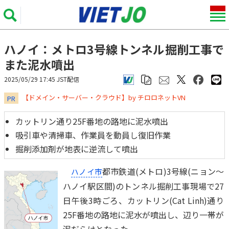
ハノイ：メトロ3号線トンネル掘削工事で
また泥水噴出
2025/05/29 17:45 JST配信
​​​​​​​【ドメイン・サーバー・クラウド】by チロロネットVN
PR
カットリン通り25F番地の路地に泥水噴出
吸引車や清掃車、作業員を動員し復旧作業
掘削添加剤が地表に逆流して噴出
都市鉄道(メトロ)3号線(ニョン～
ハノイ市
ハノイ駅区間)のトンネル掘削工事現場で27
日午後3時ごろ、カットリン(Cat Linh)通り
25F番地の路地に泥水が噴出し、辺り一帯が