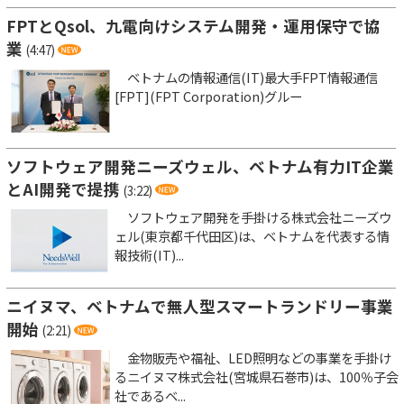
FPTとQsol、九電向けシステム開発・運用保守で協
業
(4:47)
ベトナムの情報通信(IT)最大手FPT情報通信
[FPT](FPT Corporation)グルー
ソフトウェア開発ニーズウェル、ベトナム有力IT企業
とAI開発で提携
(3:22)
ソフトウェア開発を手掛ける株式会社ニーズウ
ェル(東京都千代田区)は、ベトナムを代表する情
報技術(IT)...
ニイヌマ、ベトナムで無人型スマートランドリー事業
開始
(2:21)
金物販売や福祉、LED照明などの事業を手掛け
るニイヌマ株式会社(宮城県石巻市)は、100％子会
社であるベ...