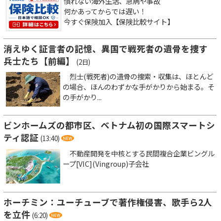
慣れない海外生活、急病や事故
何かあってからでは遅い！
今すぐ保険加入【保険比較サイト】
消えゆく証言者の記憶、異国で戦死者の遺骨を捜す
兵士たち【前編】
(2日)
烈士(戦死者)の遺骨の捜索・収集は、ほとんど
の場合、ほんのわずかな手がかりから始まる。そ
の手がかり...
ビンホームズの都市区、ベトナム初の国際スマートシ
ティ認証
(13:40)
不動産開発を中核とする民間複合企業ビングル
ープ[VIC](Vingroup)子会社
ホーチミン：ユーチューブで著作権侵害、歌手ら2人
を立件
(6:20)