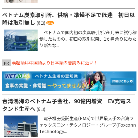
ベトナム炭素取引所、供給・準備不足で低迷 初日以
降は取引無し
(6日)
ベトナムで国内初の炭素取引所が6月末に試行稼
働したものの、初日の取引以降、1か月余りにわた
り新たな...
漢越語は中国語より日本語の音読みに近い！
PR
台湾鴻海のベトナム子会社、90億円増資 EV充電ス
タンド生産へ
(6日)
電子機器受託生産(EMS)で世界最大手の台湾フ
ォックスコン・テクノロジー・グループ(Foxconn
Technology...