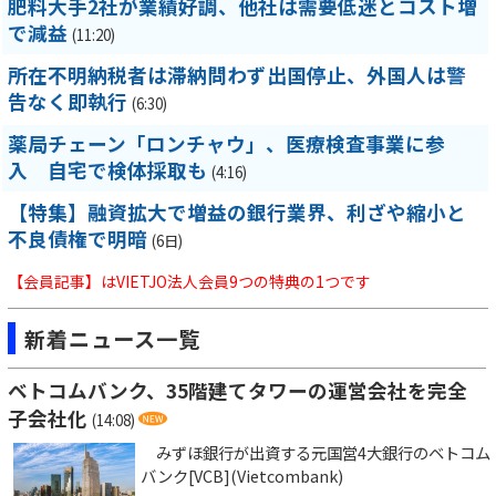
肥料大手2社が業績好調、他社は需要低迷とコスト増
で減益
(11:20)
所在不明納税者は滞納問わず出国停止、外国人は警
告なく即執行
(6:30)
薬局チェーン「ロンチャウ」、医療検査事業に参
入 自宅で検体採取も
(4:16)
【特集】融資拡大で増益の銀行業界、利ざや縮小と
不良債権で明暗
(6日)
【会員記事】はVIETJO法人会員9つの特典の1つです
新着ニュース一覧
ベトコムバンク、35階建てタワーの運営会社を完全
子会社化
(14:08)
みずほ銀行が出資する元国営4大銀行のベトコム
バンク[VCB](Vietcombank)