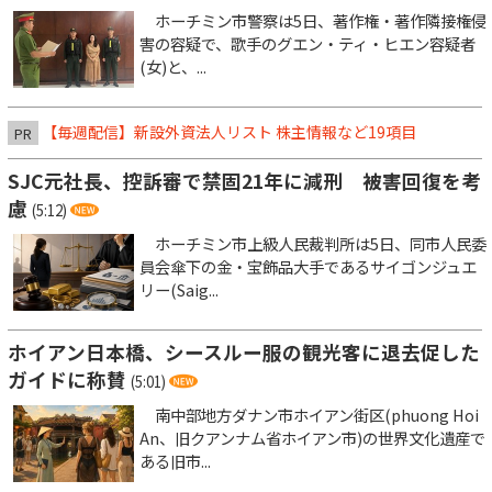
ホーチミン市警察は5日、著作権・著作隣接権侵
害の容疑で、歌手のグエン・ティ・ヒエン容疑者
(女)と、...
【毎週配信】新設外資法人リスト 株主情報など19項目
PR
SJC元社長、控訴審で禁固21年に減刑 被害回復を考
慮
(5:12)
ホーチミン市上級人民裁判所は5日、同市人民委
員会傘下の金・宝飾品大手であるサイゴンジュエ
リー(Saig...
ホイアン日本橋、シースルー服の観光客に退去促した
ガイドに称賛
(5:01)
南中部地方ダナン市ホイアン街区(phuong Hoi
An、旧クアンナム省ホイアン市)の世界文化遺産で
ある旧市...