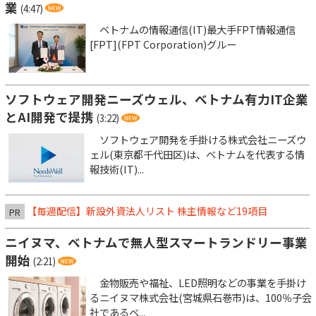
業
(4:47)
ベトナムの情報通信(IT)最大手FPT情報通信
[FPT](FPT Corporation)グルー
ソフトウェア開発ニーズウェル、ベトナム有力IT企業
とAI開発で提携
(3:22)
ソフトウェア開発を手掛ける株式会社ニーズウ
ェル(東京都千代田区)は、ベトナムを代表する情
報技術(IT)...
【毎週配信】新設外資法人リスト 株主情報など19項目
PR
ニイヌマ、ベトナムで無人型スマートランドリー事業
開始
(2:21)
金物販売や福祉、LED照明などの事業を手掛け
るニイヌマ株式会社(宮城県石巻市)は、100％子会
社であるベ...