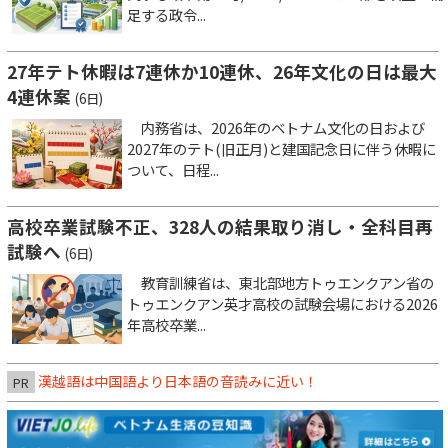
足する政令...
27年テト休暇は7連休か10連休、26年文化の日は最大
4連休案
(6日)
内務省は、2026年のベトナム文化の日および
2027年のテト(旧正月)と建国記念日に伴う休暇に
ついて、日程...
高校卒業試験不正、328人の結果取り消し・全科目再
試験へ
(6日)
教育訓練省は、東北部地方トゥエンクアン省の
トゥエンクアン英才高校の試験会場における2026
年高校卒業...
漢越語は中国語より日本語の音読みに近い！
PR