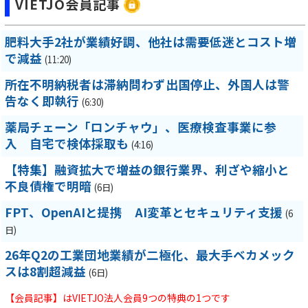
VIETJO会員記事
肥料大手2社が業績好調、他社は需要低迷とコスト増
で減益
(11:20)
所在不明納税者は滞納問わず出国停止、外国人は警
告なく即執行
(6:30)
薬局チェーン「ロンチャウ」、医療検査事業に参
入 自宅で検体採取も
(4:16)
【特集】融資拡大で増益の銀行業界、利ざや縮小と
不良債権で明暗
(6日)
FPT、OpenAIと提携 AI変革とセキュリティ支援
(6
日)
26年Q2の工業団地業績が二極化、最大手ベカメック
スは8割超減益
(6日)
【会員記事】はVIETJO法人会員9つの特典の1つです