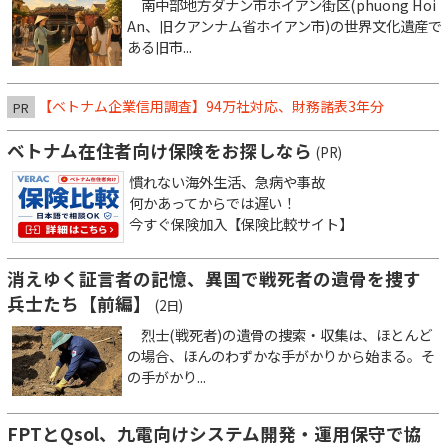
南中部地方ダナン市ホイアン街区(phuong Hoi
An、旧クアンナム省ホイアン市)の世界文化遺産で
ある旧市...
【ベトナム企業信用調査】94万社対応、財務諸表3年分
PR
ベトナム在住者向け保険をお探しなら
(PR)
慣れない海外生活、急病や事故
何かあってからでは遅い！
今すぐ保険加入【保険比較サイト】
消えゆく証言者の記憶、異国で戦死者の遺骨を捜す
兵士たち【前編】
(2日)
烈士(戦死者)の遺骨の捜索・収集は、ほとんど
の場合、ほんのわずかな手がかりから始まる。そ
の手がかり...
FPTとQsol、九電向けシステム開発・運用保守で協