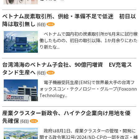
ベトナム炭素取引所、供給・準備不足で低迷 初日以
降は取引無し
(6日)
ベトナムで国内初の炭素取引所が6月末に試行稼
働したものの、初日の取引以降、1か月余りにわた
り新たな...
台湾鴻海のベトナム子会社、90億円増資 EV充電ス
タンド生産へ
(6日)
電子機器受託生産(EMS)で世界最大手の台湾フ
ォックスコン・テクノロジー・グループ(Foxconn
Technology...
産業クラスター新政令、ハイテク企業向け用地を優
先確保
(6日)
政府は8月1日、産業クラスターの管理・開発に
関する政令第32号/2024/ND-CPの一部を改正・補