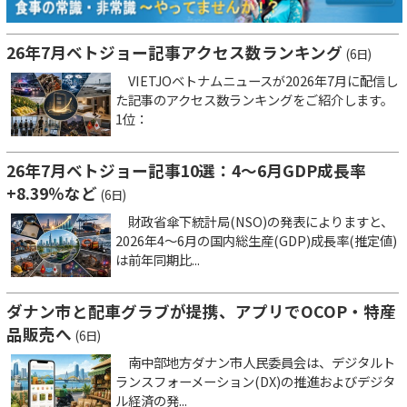
26年7月ベトジョー記事アクセス数ランキング
(6日)
VIETJOベトナムニュースが2026年7月に配信し
た記事のアクセス数ランキングをご紹介します。
1位：
26年7月ベトジョー記事10選：4～6月GDP成長率
+8.39％など
(6日)
財政省傘下統計局(NSO)の発表によりますと、
2026年4～6月の国内総生産(GDP)成長率(推定値)
は前年同期比...
ダナン市と配車グラブが提携、アプリでOCOP・特産
品販売へ
(6日)
南中部地方ダナン市人民委員会は、デジタルト
ランスフォーメーション(DX)の推進およびデジタ
ル経済の発...