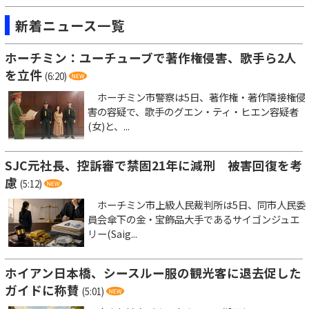
新着ニュース一覧
ホーチミン：ユーチューブで著作権侵害、歌手ら2人
を立件
(6:20)
ホーチミン市警察は5日、著作権・著作隣接権侵
害の容疑で、歌手のグエン・ティ・ヒエン容疑者
(女)と、...
SJC元社長、控訴審で禁固21年に減刑 被害回復を考
慮
(5:12)
ホーチミン市上級人民裁判所は5日、同市人民委
員会傘下の金・宝飾品大手であるサイゴンジュエ
リー(Saig...
ホイアン日本橋、シースルー服の観光客に退去促した
ガイドに称賛
(5:01)