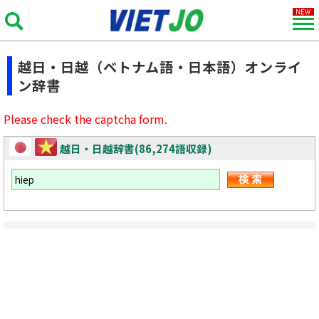
越日・日越（ベトナム語・日本語）オンライ
ン辞書
Please check the captcha form.
越日・日越辞書(86,274語収録)