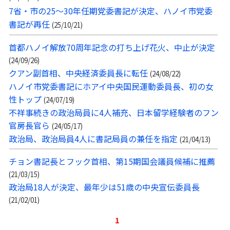
7省・市の25〜30年任期党委書記が決定、ハノイ市党委
書記が再任
(25/10/21)
首都ハノイ解放70周年記念の打ち上げ花火、中止が決定
(24/09/26)
クアン副首相、中央経済委員長に転任
(24/08/22)
ハノイ市党委書記にホアイ中央国民運動委員長、初の女
性トップ
(24/07/19)
不祥事続きの政治局員に4人補充、日本留学経験者のフン
官房長官ら
(24/05/17)
政治局、政治局員4人に書記局員の兼任を指定
(21/04/13)
チョン書記長とフック首相、第15期国会議員候補に推薦
(21/03/15)
政治局18人が決定、最年少は51歳の中央宣伝委員長
(21/02/01)
1