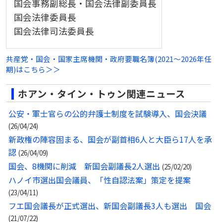
国会事務副総長・国会法律副委員長
国会法律委員長
国会法律司法委員長
共産党・国会・国家主席機関・政府要職名簿(2021～2026年任
期)はこちら＞＞
ホアン・タイン・トゥン関連ニュース
公安・軍士官らの公的弁護士制度を試験導入、国会決議
(26/04/24)
新政権の陣容固まる、国会が副首相6人と大臣ら17人を承
認
(26/04/09)
国会、8機関に削減 新国会副議長2人選出
(25/02/20)
ハノイ市選出国会議員、「性自認法案」策定を提案
(23/04/11)
フエ国会議長が正式選出、新国会副議長3人も選出 国会
(21/07/22)