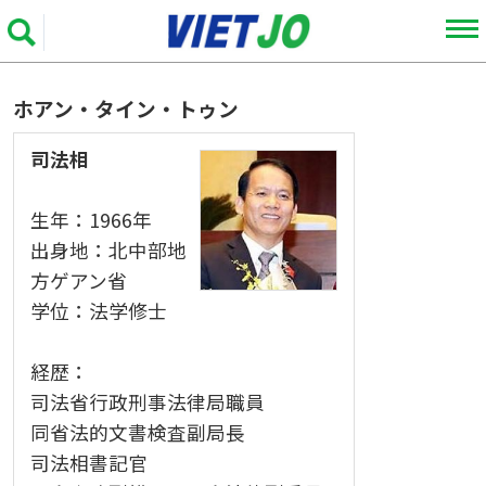
ホアン・タイン・トゥン
司法相
生年：1966年
出身地：北中部地
方ゲアン省
学位：法学修士
経歴：
司法省行政刑事法律局職員
同省法的文書検査副局長
司法相書記官