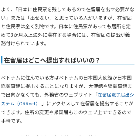
よく、｢日本に住民票を残してあるので在留届を出す必要がな
い」または「出せない」と思っている人がいますが、在留届
と住民票は全く別物です。日本に住民票があっても居所を定
めて3か月以上海外に滞在する場合には、在留届の提出が義
務付けられています。
在留届はどこへ提出すればいいの？
ベトナムに住んでいる方はベトナムの日本国大使館か日本国
総領事館に提出することになりますが、大使館や総領事館ま
で出向かなくても、外務省のウェブサイト「
在留届電子届出シ
」にアクセスして在留届を提出することが
ステム（ORRnet）
できます。住所の変更や帰国届もこのウェブ上でできるので
手軽です。