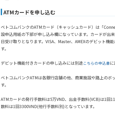
ATMカードを申し込む
ベトコムバンクのATMカード（キャッシュカード）は「Conne
設申込用紙の下部が申し込み欄になっています。カードが出来
日受け取りとなります。VISA、Master、AMEXのデビット
す。
デビット機能付きカードの申し込みには別途
に
こちらの申込書
ベトコムバンクATMは各銀行店舗の他、商業施設や路上のボ
す。
ATMカードの発行手数料は5万VND、出金手数料(VCB)は1回1
数料は1回3300VND(他行手数料別)となっています。