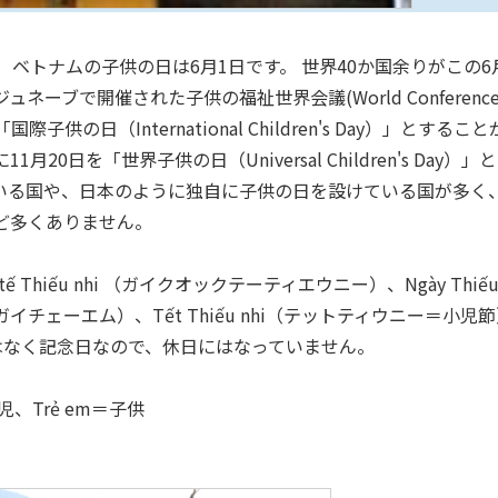
 ベトナムの子供の日は6月1日です。 世界40か国余りがこの6
ネーブで開催された子供の福祉世界会議(World Conferenc
月1日を「国際子供の日（International Children's Day）」とすること
0日を「世界子供の日（Universal Children's Day）」と
いる国や、日本のように独自に子供の日を設けている国が多く
ほど多くありません。
ế Thiếu nhi （ガイクオックテーティエウニー）、Ngày Thiế
（ガイチェーエム）、Tết Thiếu nhi（テットティウニー＝小児
はなく記念日なので、休日にはなっていません。
小児、Trẻ em＝子供