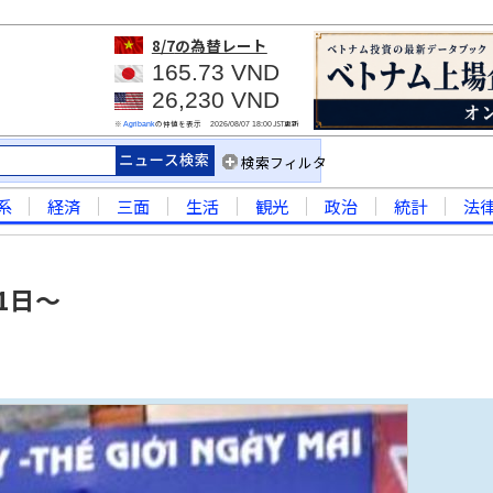
8/7
の為替レート
165.73 VND
26,230 VND
※
の仲値を表示
JST更新
Agribank
2026/08/07 18:00
検索フィルタ
系
経済
三面
生活
観光
政治
統計
法
1日～