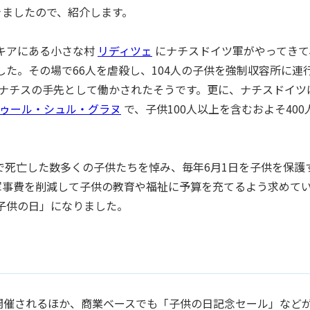
きましたので、紹介します。
バキアにある小さな村
リディツェ
にナチスドイツ軍がやってきて
ました。その場で66人を虐殺し、104人の子供を強制収容所に連
がナチスの手先として働かされたそうです。更に、ナチスドイツ
ゥール・シュル・グラヌ
で、子供100人以上を含むおよそ400
。
殺で死亡した数多くの子供たちを悼み、毎年6月1日を子供を保護
軍事費を削減して子供の教育や福祉に予算を充てるよう求めて
際子供の日」になりました。
開催されるほか、商業ベースでも「子供の日記念セール」など