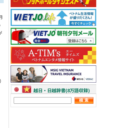
月
e
が
、
u
節）
越日・日越辞書(8万語収録)