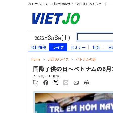
ベトナムニュース総合情報サイトVIETJO [ベトジョー]
8
8
(土)
2026
年
月
日
会社情報
ライフ
セミナー
社会
日
Home
>
VIETJOライフ
>
ベトナムの暦
国際子供の日～ベトナムの6月
2016/06/01 JST配信