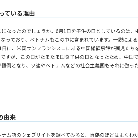
っている理由
とになったのでしょうか。6月1日を子供の日としているのは、
となっており、ベトナムもこの中に含まれています。一説による
6月1日に、米国サンフランシスコにある中国総領事館が孤児たち
のですが、この日がたまたま国際子供の日となったため、中国
が恒例となり、ソ連やベトナムなどの社会主義国もそれに倣っ
の由来
トナム語のウェブサイトを調べてみると、真偽のほどはよくわ