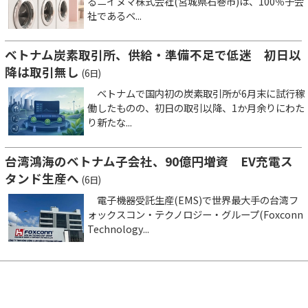
るニイヌマ株式会社(宮城県石巻市)は、100％子会
社であるベ...
ベトナム炭素取引所、供給・準備不足で低迷 初日以
降は取引無し
(6日)
ベトナムで国内初の炭素取引所が6月末に試行稼
働したものの、初日の取引以降、1か月余りにわた
り新たな...
台湾鴻海のベトナム子会社、90億円増資 EV充電ス
タンド生産へ
(6日)
電子機器受託生産(EMS)で世界最大手の台湾フ
ォックスコン・テクノロジー・グループ(Foxconn
Technology...