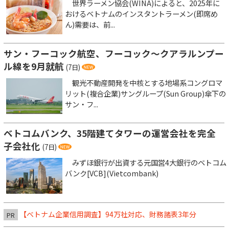
世界ラーメン協会(WINA)によると、2025年に
おけるベトナムのインスタントラーメン(即席め
ん)需要は、前...
サン・フーコック航空、フーコック～クアラルンプー
ル線を9月就航
(7日)
観光不動産開発を中核とする地場系コングロマ
リット(複合企業)サングループ(Sun Group)傘下の
サン・フ...
ベトコムバンク、35階建てタワーの運営会社を完全
子会社化
(7日)
みずほ銀行が出資する元国営4大銀行のベトコム
バンク[VCB](Vietcombank)
【ベトナム企業信用調査】94万社対応、財務諸表3年分
PR