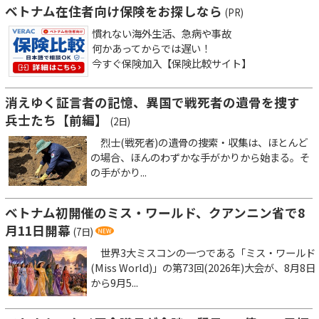
ベトナム在住者向け保険をお探しなら
(PR)
慣れない海外生活、急病や事故
何かあってからでは遅い！
今すぐ保険加入【保険比較サイト】
消えゆく証言者の記憶、異国で戦死者の遺骨を捜す
兵士たち【前編】
(2日)
烈士(戦死者)の遺骨の捜索・収集は、ほとんど
の場合、ほんのわずかな手がかりから始まる。そ
の手がかり...
ベトナム初開催のミス・ワールド、クアンニン省で8
月11日開幕
(7日)
世界3大ミスコンの一つである「ミス・ワールド
(Miss World)」の第73回(2026年)大会が、8月8日
から9月5...