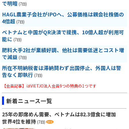
で明暗
(7日)
HAGL農業子会社がIPOへ、公募価格は親会社株価の
4倍超
(7日)
ベトナムと中国がQR決済で提携、10億人超が利用可
能に
(7日)
肥料大手2社が業績好調、他社は需要低迷とコスト増
で減益
(7日)
所在不明納税者は滞納問わず出国停止、外国人は警
告なく即執行
(7日)
【会員記事】はVIETJO法人会員9つの特典の1つです
新着ニュース一覧
25年の即席めん需要、ベトナムは82.3億食に増加
世界4位を維持
(7日)