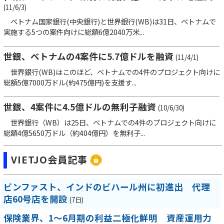
(11/6/3)
ベトナム国家銀行(中央銀行)と世界銀行(WB)は31日、ベトナムで
実施する5つの案件向けに総額6億2040万米...
世銀、ベトナムの4案件に5.7億ドルを融資
(11/4/1)
世界銀行(WB)はこのほど、ベトナムでの4件のプロジェクト向けに
総額5億7000万ドル(約475億円)を支援す...
世銀、4案件に4.5億ドルの無利子融資
(10/6/30)
世界銀行（WB）は25日、ベトナムでの4件のプロジェクト向けに
総額4億5650万ドル（約404億円）を無利子...
VIETJO会員記事
ビンファスト、インドのビハール州に初進出 代理
店60号店を開設
(7日)
保険業界、1～6月期の利益二極化鮮明 資産運用力