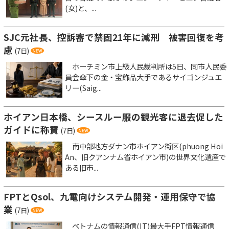
(女)と、...
SJC元社長、控訴審で禁固21年に減刑 被害回復を考
慮
(7日)
ホーチミン市上級人民裁判所は5日、同市人民委
員会傘下の金・宝飾品大手であるサイゴンジュエ
リー(Saig...
ホイアン日本橋、シースルー服の観光客に退去促した
ガイドに称賛
(7日)
南中部地方ダナン市ホイアン街区(phuong Hoi
An、旧クアンナム省ホイアン市)の世界文化遺産で
ある旧市...
FPTとQsol、九電向けシステム開発・運用保守で協
業
(7日)
ベトナムの情報通信(IT)最大手FPT情報通信