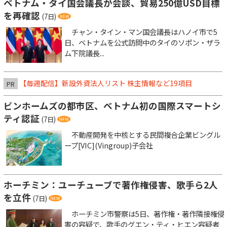
ベトナム・タイ国会議長が会談、貿易250億USD目標
を再確認
(7日)
チャン・タイン・マン国会議長はハノイ市で5
日、ベトナムを公式訪問中のタイのソポン・ザラ
ム下院議長...
【毎週配信】新設外資法人リスト 株主情報など19項目
PR
ビンホームズの都市区、ベトナム初の国際スマートシ
ティ認証
(7日)
不動産開発を中核とする民間複合企業ビングル
ープ[VIC](Vingroup)子会社
ホーチミン：ユーチューブで著作権侵害、歌手ら2人
を立件
(7日)
ホーチミン市警察は5日、著作権・著作隣接権侵
害の容疑で、歌手のグエン・ティ・ヒエン容疑者